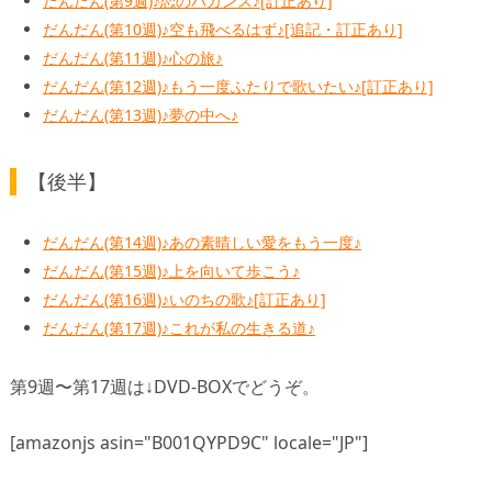
だんだん(第9週)♪恋のバカンス♪[訂正あり]
だんだん(第10週)♪空も飛べるはず♪[追記・訂正あり]
だんだん(第11週)♪心の旅♪
だんだん(第12週)♪もう一度ふたりで歌いたい♪[訂正あり]
だんだん(第13週)♪夢の中へ♪
【後半】
だんだん(第14週)♪あの素晴しい愛をもう一度♪
だんだん(第15週)♪上を向いて歩こう♪
だんだん(第16週)♪いのちの歌♪[訂正あり]
だんだん(第17週)♪これが私の生きる道♪
第9週〜第17週は↓DVD-BOXでどうぞ。
[amazonjs asin="B001QYPD9C" locale="JP"]