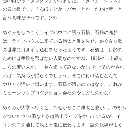
忠の口から「ダラクソ」が出ました。「ダラ」「ダラズ」
の最上級です。「あほ」とか「バカ」とか「たわけ者」と
言う意味だそうです。(33)
めぐみをしつこくライブハウスに誘う石橋。石橋の魂胆
は、ライブハウスに来ている康太と俊を見せ、めぐみを歌
の世界に引きずり込む事だったようです。石橋は、目的の
ためには手段を選ばない人間なのですね。18歳や二十歳そ
こらの若い人が、「夢を追ってみないか?」とそそのかされ
れば、気持ちが揺らぐでしょう。そこに付け込むなんて、
やり方が汚いと思います。石橋が汚いのではなく、これが
ミュージックプロダクション会社のやり方なのかな?
めぐみが大学へ行くと、なぜかそこに康太と俊が…。のぞみ
がついたウソ(暇なときは路上ライブをやっている)が、イー
リンの口を通して康太と俊に伝わります。話の伏線がよく