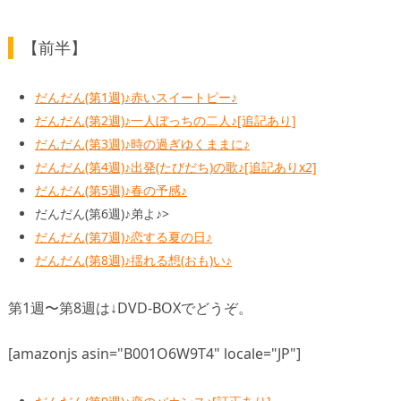
【前半】
だんだん(第1週)♪赤いスイートピー♪
だんだん(第2週)♪一人ぼっちの二人♪[追記あり]
だんだん(第3週)♪時の過ぎゆくままに♪
だんだん(第4週)♪出発(たびだち)の歌♪[追記ありx2]
だんだん(第5週)♪春の予感♪
だんだん(第6週)♪弟よ♪>
だんだん(第7週)♪恋する夏の日♪
だんだん(第8週)♪揺れる想(おも)い♪
第1週〜第8週は↓DVD-BOXでどうぞ。
[amazonjs asin="B001O6W9T4" locale="JP"]