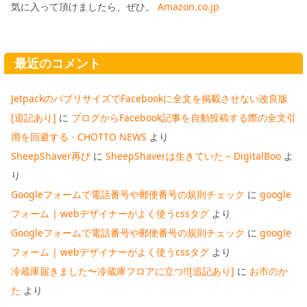
気に入って頂けましたら、ぜひ。
Amazon.co.jp
最近のコメント
JetpackのパブリサイズでFacebookに全文を掲載させない改良版
[追記あり]
に
ブログからFacebook記事を自動投稿する際の全文引
用を回避する - CHOTTO NEWS
より
SheepShaver再び
に
SheepShaverは生きていた – DigitalBoo
よ
り
Googleフォームで電話番号や郵便番号の規則チェック
に
google
フォーム | webデザイナーがよく使うcssタグ
より
Googleフォームで電話番号や郵便番号の規則チェック
に
google
フォーム | webデザイナーがよく使うcssタグ
より
冷蔵庫届きました〜冷蔵庫フロアに立つ!![追記あり]
に
お市のか
た
より