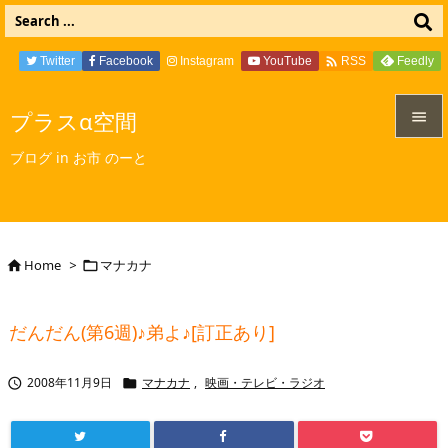

Twitter
Facebook
Instagram
YouTube
Feedly
RSS
プラスα空間


ブログ in お市 のーと
メニュ

サイド

Home
>
マナカナ


前へ

だんだん(第6週)♪弟よ♪[訂正あり]
次へ

2008年11月9日
マナカナ
,
映画・テレビ・ラジオ


検索