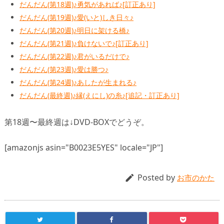
だんだん(第18週)♪勇気があれば♪[訂正あり]
だんだん(第19週)♪愛(いと)しき日々♪
だんだん(第20週)♪明日に架ける橋♪
だんだん(第21週)♪負けないで♪[訂正あり]
だんだん(第22週)♪君がいるだけで♪
だんだん(第23週)♪愛は勝つ♪
だんだん(第24週)♪あしたが生まれる♪
だんだん(最終週)♪縁(えにし)の糸♪[追記・訂正あり]
第18週〜最終週は↓DVD-BOXでどうぞ。
[amazonjs asin="B0023E5YES" locale="JP"]
Posted by

お市のかた