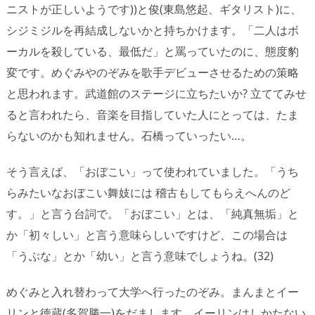
ニストが正しいようです))と俊(東島悠起、ギタリスト)に、
シジミジルを再結成しないかと持ちかけます。「二人はボ
ーカルを殺している、最低だ」と罵っていたのに、態度豹
変です。めぐみやのぞみを歌手デビューさせるための策略
と思われます。武道館のステージに立ちたいか? 立ててみせ
ると言われたら、音楽を目指していた人にとっては、たま
らないのかも知れません。石橋っていったい…。
そう言えば、「おぼこい」って使われていました。「うち
らみたいなおぼこい舞妓には 稽古もしてもらえへんのど
す。」と言う台詞で。「おぼこい」とは、「純真無垢」と
か「初々しい」と言う意味らしいですけど、この場合は
「うぶな」とか「幼い」と言う意味でしょうね。(32)
めぐみと入れ替わって大学へ行ったのぞみ。まんまとイー
リンと徳蔵(多賀勝一)をだまします。イーリンはしかたない