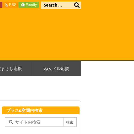

e
Feedly
RSS
だまさし応援
ねんドル応援
プラスα空間内検索