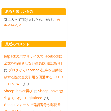
あると嬉しいもの
気に入って頂けましたら、ぜひ。
Am
azon.co.jp
最近のコメント
JetpackのパブリサイズでFacebookに
全文を掲載させない改良版[追記あり]
に
ブログからFacebook記事を自動投
稿する際の全文引用を回避する - CHO
TTO NEWS
より
SheepShaver再び
に
SheepShaverは
生きていた – DigitalBoo
より
Googleフォームで電話番号や郵便番