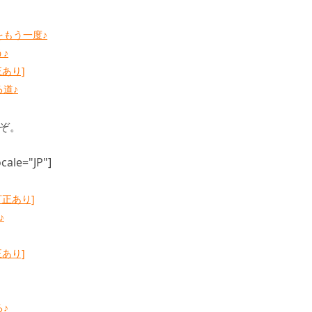
をもう一度♪
う♪
正あり]
る道♪
うぞ。
cale="JP"]
訂正あり]
♪
正あり]
る♪