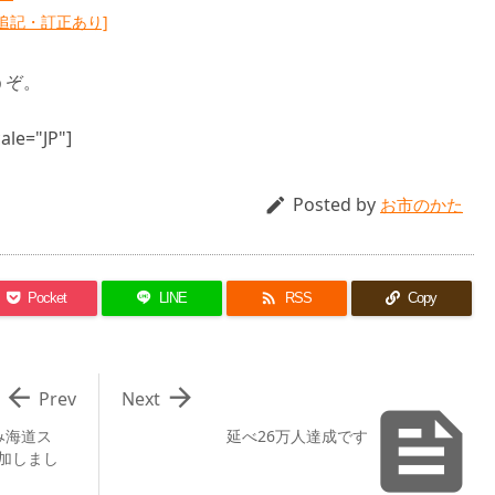
[追記・訂正あり]
うぞ。
ale="JP"]
Posted by

お市のかた

Pocket
LINE
RSS
Copy


Prev
Next

み海道ス
延べ26万人達成です
加しまし