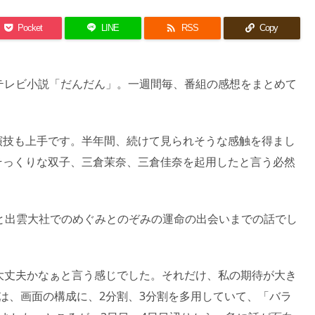

Pocket
LINE
RSS
Copy
テレビ小説「だんだん」。一週間毎、番組の感想をまとめて
演技も上手です。半年間、続けて見られそうな感触を得まし
そっくりな双子、三倉茉奈、三倉佳奈を起用したと言う必然
明と出雲大社でのめぐみとのぞみの運命の出会いまでの話でし
大丈夫かなぁと言う感じでした。それだけ、私の期待が大き
は、画面の構成に、2分割、3分割を多用していて、「バラ