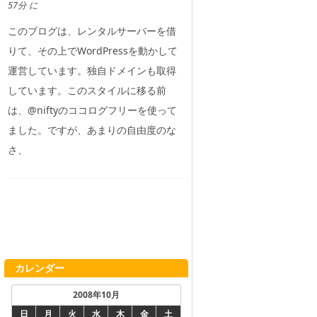
57分 に
このブログは、レンタルサーバーを借
りて、その上でWordPressを動かして
運営しています。独自ドメインも取得
しています。このスタイルに移る前
は、@niftyのココログフリーを使って
ました。ですが、あまりの自由度のな
さ、
カレンダー
2008年10月
日
月
火
水
木
金
土