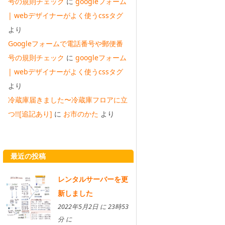
号の規則チェック
に
googleフォーム
| webデザイナーがよく使うcssタグ
より
Googleフォームで電話番号や郵便番
号の規則チェック
に
googleフォーム
| webデザイナーがよく使うcssタグ
より
冷蔵庫届きました〜冷蔵庫フロアに立
つ!![追記あり]
に
お市のかた
より
最近の投稿
レンタルサーバーを更
新しました
2022年5月2日 に 23時53
分 に