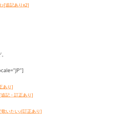
♪[追記ありx2]
ぞ。
cale="JP"]
正あり]
♪[追記・訂正あり]
で歌いたい♪[訂正あり]