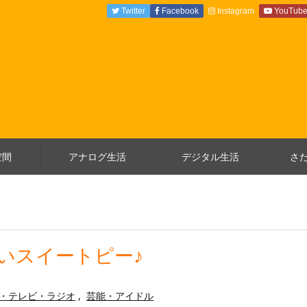
Twitter
Facebook
Instagram
YouTub
空間
アナログ生活
デジタル生活
さ
赤いスイートピー♪
・テレビ・ラジオ
,
芸能・アイドル