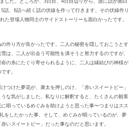
しました。ところが、3日目、4日目辺りから、急に話が面白
5話、6話へ続く話の伏線を作って行きます。その伏線作り
ぜられた登場人物同士のサイドストーリーも面白かったです。
。
ねの作り方が良かったです。二人の秘密を隠しておこうとす
花雪は、二人が出会う可能性を潰そうと努力するのですが、
運命の糸にたぐり寄せられるように、二人は縁結びの神様が
のです。
駆けつけた夢花が、康太を押しのけ、「赤いスイートピー」
ような気がしました。私なりに解釈すると、たくさんの観客
死に唄っているめぐみを助けようと思った事〜つまりはスス
お礼をしたかった事、そして、めぐみが唄っているのが、夢
「赤いスイートピー」だった事なのだと思います。