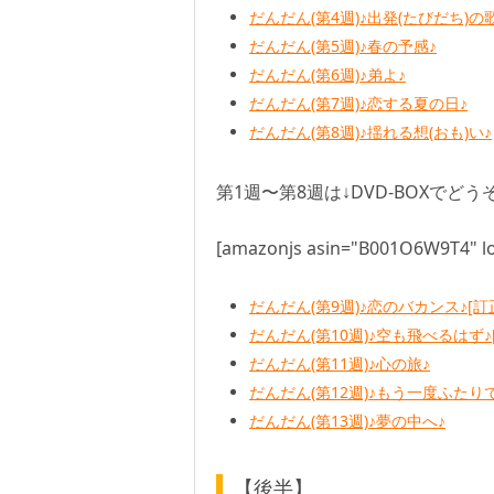
だんだん(第4週)♪出発(たびだち)の歌
だんだん(第5週)♪春の予感♪
だんだん(第6週)♪弟よ♪
だんだん(第7週)♪恋する夏の日♪
だんだん(第8週)♪揺れる想(おも)い♪
第1週〜第8週は↓DVD-BOXでどう
[amazonjs asin="B001O6W9T4" lo
だんだん(第9週)♪恋のバカンス♪[訂
だんだん(第10週)♪空も飛べるはず
だんだん(第11週)♪心の旅♪
だんだん(第12週)♪もう一度ふたり
だんだん(第13週)♪夢の中へ♪
【後半】