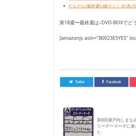
だんだん(最終週)♪縁(えにし)の糸♪
第18週〜最終週は↓DVD-BOXでど
[amazonjs asin="B0023E5YES" loc
Twitter
Facebook
第8回瀬戸内しまな
リーデーマーチに参
た