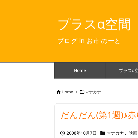
プラスα空間
ブログ in お市 のーと
Home
プラスα
Home
>
マナカナ


だんだん(第1週)♪
2008年10月7日
マナカナ
,
映画

