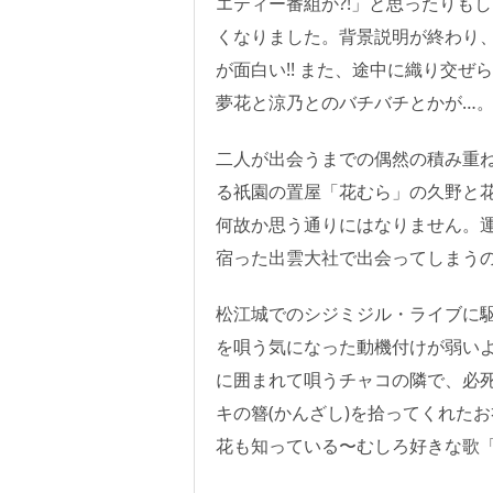
エティー番組か?!」と思ったりも
くなりました。背景説明が終わり、
が面白い!! また、途中に織り交
夢花と涼乃とのバチバチとかが…
二人が出会うまでの偶然の積み重
る祇園の置屋「花むら」の久野と
何故か思う通りにはなりません。
宿った出雲大社で出会ってしまう
松江城でのシジミジル・ライブに
を唄う気になった動機付けが弱い
に囲まれて唄うチャコの隣で、必
キの簪(かんざし)を拾ってくれた
花も知っている〜むしろ好きな歌