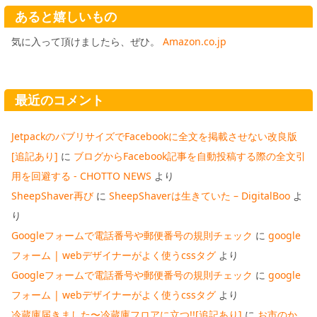
あると嬉しいもの
気に入って頂けましたら、ぜひ。
Amazon.co.jp
最近のコメント
JetpackのパブリサイズでFacebookに全文を掲載させない改良版
[追記あり]
に
ブログからFacebook記事を自動投稿する際の全文引
用を回避する - CHOTTO NEWS
より
SheepShaver再び
に
SheepShaverは生きていた – DigitalBoo
よ
り
Googleフォームで電話番号や郵便番号の規則チェック
に
google
フォーム | webデザイナーがよく使うcssタグ
より
Googleフォームで電話番号や郵便番号の規則チェック
に
google
フォーム | webデザイナーがよく使うcssタグ
より
冷蔵庫届きました〜冷蔵庫フロアに立つ!![追記あり]
に
お市のか