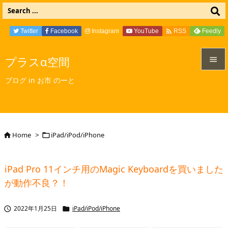

Twitter
Facebook
Instagram
YouTube
Feedly
RSS
プラスα空間


ブログ in お市 のーと
メニュ

サイド

Home
>
iPad/iPod/iPhone


前へ

iPad Pro 11インチ用のMagic Keyboardを買いました
次へ
が動作不良？！

検索
2022年1月25日
iPad/iPod/iPhone

