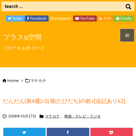

Twitter
Facebook
Instagram
YouTube
Feedly
RSS
プラスα空間


ブログ in お市 のーと
メニュ

サイド

Home
>
マナカナ


前へ

だんだん(第4週)♪出発(たびだち)の歌♪[追記ありx2]
次へ

2008年10月27日
マナカナ
,
映画・テレビ・ラジオ


検索