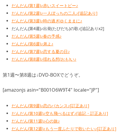
だんだん(第1週)♪赤いスイートピー♪
だんだん(第2週)♪一人ぼっちの二人♪[追記あり]
だんだん(第3週)♪時の過ぎゆくままに♪
だんだん(第4週)♪出発(たびだち)の歌♪[追記ありx2]
だんだん(第5週)♪春の予感♪
だんだん(第6週)♪弟よ♪
だんだん(第7週)♪恋する夏の日♪
だんだん(第8週)♪揺れる想(おも)い♪
第1週〜第8週は↓DVD-BOXでどうぞ。
[amazonjs asin="B001O6W9T4" locale="JP"]
だんだん(第9週)♪恋のバカンス♪[訂正あり]
だんだん(第10週)♪空も飛べるはず♪[追記・訂正あり]
だんだん(第11週)♪心の旅♪
だんだん(第12週)♪もう一度ふたりで歌いたい♪[訂正あり]