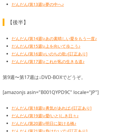
だんだん(第13週)♪夢の中へ♪
【後半】
だんだん(第14週)♪あの素晴しい愛をもう一度♪
だんだん(第15週)♪上を向いて歩こう♪
だんだん(第16週)♪いのちの歌♪[訂正あり]
だんだん(第17週)♪これが私の生きる道♪
第9週〜第17週は↓DVD-BOXでどうぞ。
[amazonjs asin="B001QYPD9C" locale="JP"]
だんだん(第18週)♪勇気があれば♪[訂正あり]
だんだん(第19週)♪愛(いと)しき日々♪
だんだん(第20週)♪明日に架ける橋♪
だんだん(第21週)♪負けないで♪[訂正あり]