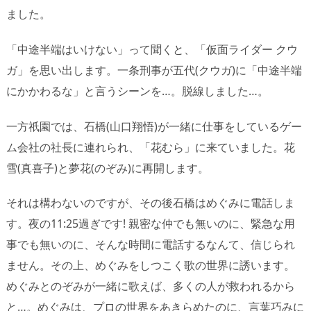
ました。
「中途半端はいけない」って聞くと、「仮面ライダー クウ
ガ」を思い出します。一条刑事が五代(クウガ)に「中途半端
にかかわるな」と言うシーンを…。脱線しました…。
一方祇園では、石橋(山口翔悟)が一緒に仕事をしているゲー
ム会社の社長に連れられ、「花むら」に来ていました。花
雪(真喜子)と夢花(のぞみ)に再開します。
それは構わないのですが、その後石橋はめぐみに電話しま
す。夜の11:25過ぎです! 親密な仲でも無いのに、緊急な用
事でも無いのに、そんな時間に電話するなんて、信じられ
ません。その上、めぐみをしつこく歌の世界に誘います。
めぐみとのぞみが一緒に歌えば、多くの人が救われるから
と…。めぐみは、プロの世界をあきらめたのに、言葉巧みに