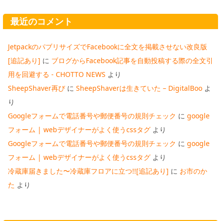
最近のコメント
JetpackのパブリサイズでFacebookに全文を掲載させない改良版
[追記あり]
に
ブログからFacebook記事を自動投稿する際の全文引
用を回避する - CHOTTO NEWS
より
SheepShaver再び
に
SheepShaverは生きていた – DigitalBoo
よ
り
Googleフォームで電話番号や郵便番号の規則チェック
に
google
フォーム | webデザイナーがよく使うcssタグ
より
Googleフォームで電話番号や郵便番号の規則チェック
に
google
フォーム | webデザイナーがよく使うcssタグ
より
冷蔵庫届きました〜冷蔵庫フロアに立つ!![追記あり]
に
お市のか
た
より