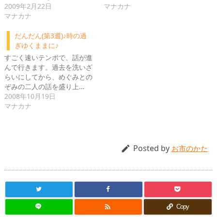
2009年2月22日
マナカナ
マナカナ
だんだん(第3週)♪時の過
ぎゆくままに♪
すごく速いテンポで、話が進
んで行きます。過去を洗いざ
らいにしてから、めぐみとの
ぞみの二人の話を盛り上…
2008年10月19日
マナカナ
Posted by

お市のかた

Copy