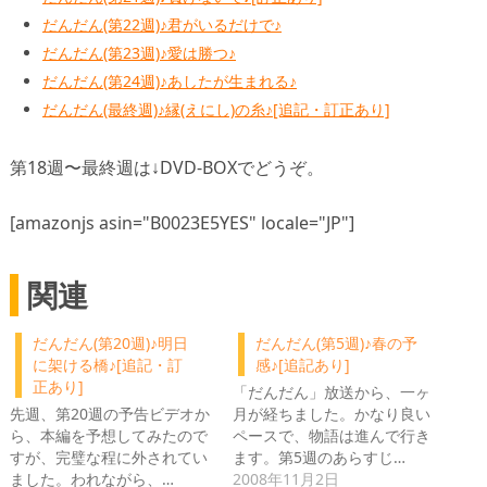
だんだん(第22週)♪君がいるだけで♪
だんだん(第23週)♪愛は勝つ♪
だんだん(第24週)♪あしたが生まれる♪
だんだん(最終週)♪縁(えにし)の糸♪[追記・訂正あり]
第18週〜最終週は↓DVD-BOXでどうぞ。
[amazonjs asin="B0023E5YES" locale="JP"]
関連
だんだん(第20週)♪明日
だんだん(第5週)♪春の予
に架ける橋♪[追記・訂
感♪[追記あり]
正あり]
「だんだん」放送から、一ヶ
先週、第20週の予告ビデオか
月が経ちました。かなり良い
ら、本編を予想してみたので
ペースで、物語は進んで行き
すが、完璧な程に外されてい
ます。第5週のあらすじ…
ました。われながら、…
2008年11月2日