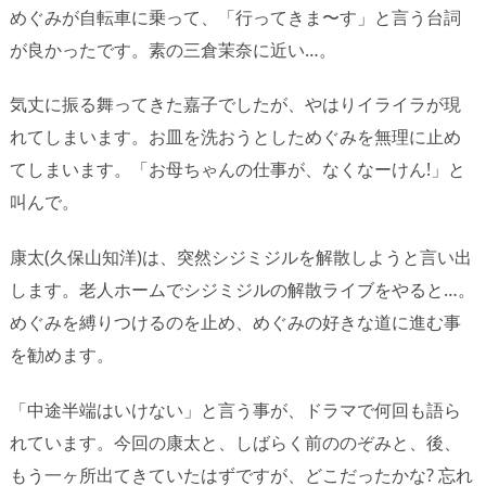
めぐみが自転車に乗って、「行ってきま〜す」と言う台詞
が良かったです。素の三倉茉奈に近い…。
気丈に振る舞ってきた嘉子でしたが、やはりイライラが現
れてしまいます。お皿を洗おうとしためぐみを無理に止め
てしまいます。「お母ちゃんの仕事が、なくなーけん!」と
叫んで。
康太(久保山知洋)は、突然シジミジルを解散しようと言い出
します。老人ホームでシジミジルの解散ライブをやると…。
めぐみを縛りつけるのを止め、めぐみの好きな道に進む事
を勧めます。
「中途半端はいけない」と言う事が、ドラマで何回も語ら
れています。今回の康太と、しばらく前ののぞみと、後、
もう一ヶ所出てきていたはずですが、どこだったかな? 忘れ