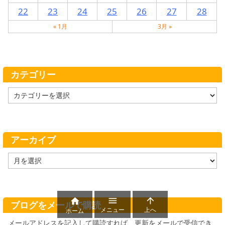
22
23
24
25
26
27
28
« 1月
3月 »
カテゴリー
カ
テ
ゴ
リ
ー
アーカイブ
ア
ー
カ
イ
ブ



ブログをメールで購読
メニュー
上へ
ホーム
メールアドレスを記入して購読すれば、更新をメールで受信でき