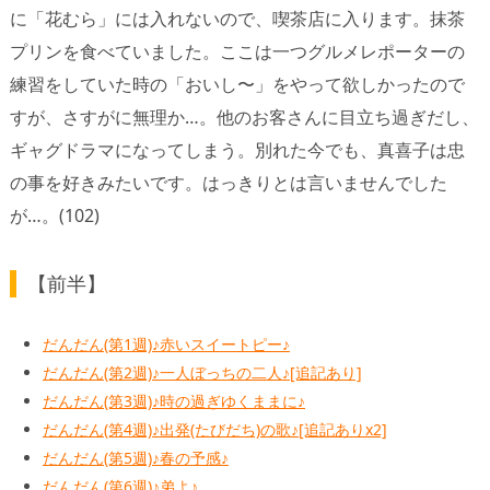
に「花むら」には入れないので、喫茶店に入ります。抹茶
プリンを食べていました。ここは一つグルメレポーターの
練習をしていた時の「おいし〜」をやって欲しかったので
すが、さすがに無理か…。他のお客さんに目立ち過ぎだし、
ギャグドラマになってしまう。別れた今でも、真喜子は忠
の事を好きみたいです。はっきりとは言いませんでした
が…。(102)
【前半】
だんだん(第1週)♪赤いスイートピー♪
だんだん(第2週)♪一人ぼっちの二人♪[追記あり]
だんだん(第3週)♪時の過ぎゆくままに♪
だんだん(第4週)♪出発(たびだち)の歌♪[追記ありx2]
だんだん(第5週)♪春の予感♪
だんだん(第6週)♪弟よ♪