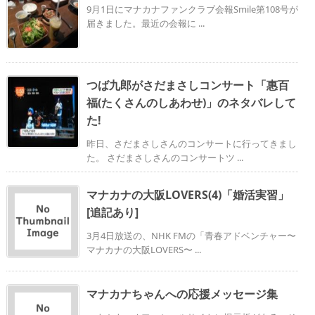
9月1日にマナカナファンクラブ会報Smile第108号が
届きました。最近の会報に ...
つば九郎がさだまさしコンサート「惠百
福(たくさんのしあわせ)」のネタバレして
た!
昨日、さだまさしさんのコンサートに行ってきまし
た。 さだまさしさんのコンサートツ ...
マナカナの大阪LOVERS(4)「婚活実習」
[追記あり]
3月4日放送の、NHK FMの「青春アドベンチャー〜
マナカナの大阪LOVERS〜 ...
マナカナちゃんへの応援メッセージ集