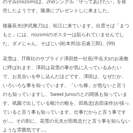
のぞみ(nozomi)は、2ndシングル「守ってあげたい」を発
売したようです。隆康にプレゼントしに来ました。
後藤辰夫(伊武雅刀)は、松江に来ています。出雲そば「まつ
もと」には、nozomiのポスターは貼られていませんでし
た。ダメじゃん、そばじい(松本邦治:石倉三郎)。(99)
花雪は、IT商社のサブライド澤田悠一社長(平岳大)のお座敷
に呼ばれます。澤田は花雪の事が気に入っているみたい
で、お見合いを申し込んだほどです。澤田は、なぜだか、
いろいろな事を知っています。「いち條」が危ないと言う
のも知っていますし、Sweet Junoのとの関係も知っていま
す。祇園で出している蜆汁の蜆を、田島忠(吉田栄作)が採っ
ていると言う事も知っています。仕事だからと言う事です
が…。その割に、花雪の元夫が田島忠だと言う事を知らない
ような雰囲気です…。