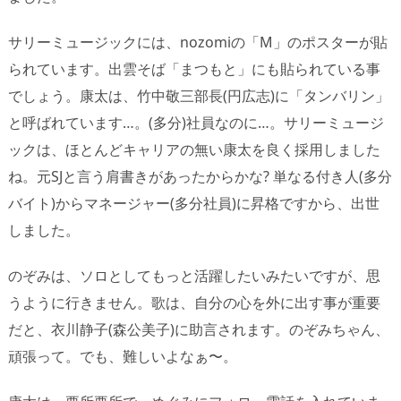
サリーミュージックには、nozomiの「M」のポスターが貼
られています。出雲そば「まつもと」にも貼られている事
でしょう。康太は、竹中敬三部長(円広志)に「タンバリン」
と呼ばれています…。(多分)社員なのに…。サリーミュージ
ックは、ほとんどキャリアの無い康太を良く採用しました
ね。元SJと言う肩書きがあったからかな? 単なる付き人(多分
バイト)からマネージャー(多分社員)に昇格ですから、出世
しました。
のぞみは、ソロとしてもっと活躍したいみたいですが、思
うように行きません。歌は、自分の心を外に出す事が重要
だと、衣川静子
(森公美子)に助言されます。のぞみちゃん、
頑張って。でも、難しいよなぁ〜。