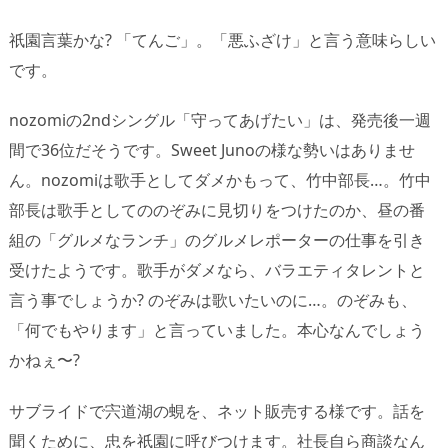
祇園言葉かな? 「てんご」。「悪ふざけ」と言う意味らしい
です。
nozomiの2ndシングル「守ってあげたい」は、発売後一週
間で36位だそうです。Sweet Junoの様な勢いはありませ
ん。nozomiは歌手としてダメかもって、竹中部長…。竹中
部長は歌手としてののぞみに見切りをつけたのか、昼の番
組の「グルメなランチ」のグルメレポーターの仕事を引き
受けたようです。歌手がダメなら、バラエティタレントと
言う事でしょうか? のぞみは歌いたいのに…。のぞみも、
「何でもやります」と言っていました。本心なんでしょう
かねぇ〜?
サブライドで宍道湖の蜆を、ネット販売する様です。話を
聞くために、忠を祇園に呼びつけます。社長自ら商談なん