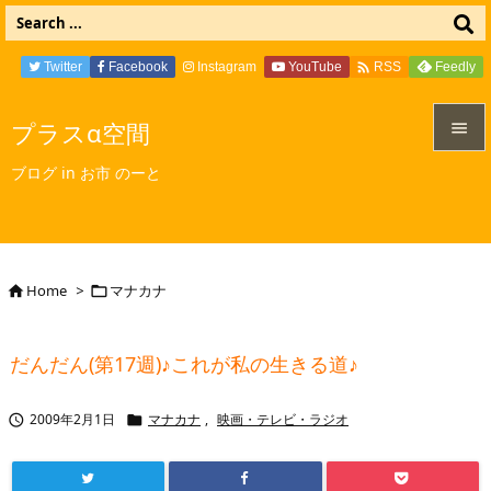

Twitter
Facebook
Instagram
YouTube
Feedly
RSS
プラスα空間


ブログ in お市 のーと
メニュ

サイド

Home
>
マナカナ


前へ

だんだん(第17週)♪これが私の生きる道♪
次へ

2009年2月1日
マナカナ
,
映画・テレビ・ラジオ


検索