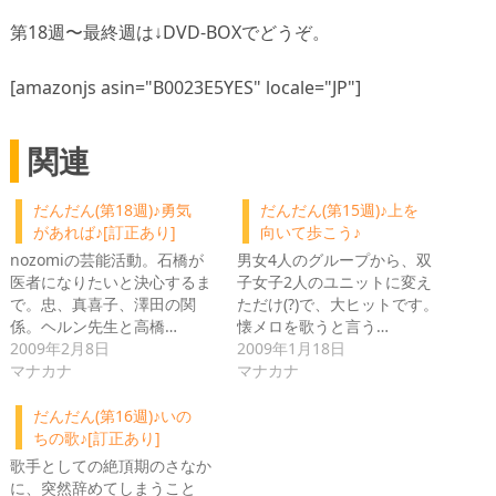
第18週〜最終週は↓DVD-BOXでどうぞ。
[amazonjs asin="B0023E5YES" locale="JP"]
関連
だんだん(第18週)♪勇気
だんだん(第15週)♪上を
があれば♪[訂正あり]
向いて歩こう♪
nozomiの芸能活動。石橋が
男女4人のグループから、双
医者になりたいと決心するま
子女子2人のユニットに変え
で。忠、真喜子、澤田の関
ただけ(?)で、大ヒットです。
係。ヘルン先生と高橋…
懐メロを歌うと言う…
2009年2月8日
2009年1月18日
マナカナ
マナカナ
だんだん(第16週)♪いの
ちの歌♪[訂正あり]
歌手としての絶頂期のさなか
に、突然辞めてしまうこと