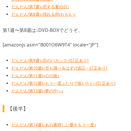
だんだん(第7週)♪恋する夏の日♪
だんだん(第8週)♪揺れる想(おも)い♪
第1週〜第8週は↓DVD-BOXでどうぞ。
[amazonjs asin="B001O6W9T4" locale="JP"]
だんだん(第9週)♪恋のバカンス♪[訂正あり]
だんだん(第10週)♪空も飛べるはず♪[追記・訂正あり]
だんだん(第11週)♪心の旅♪
だんだん(第12週)♪もう一度ふたりで歌いたい♪[訂正あり]
だんだん(第13週)♪夢の中へ♪
【後半】
だんだん(第14週)♪あの素晴しい愛をもう一度♪