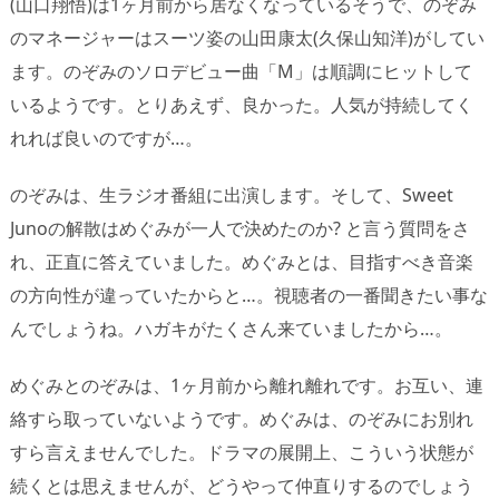
(山口翔悟)は1ヶ月前から居なくなっているそうで、のぞみ
のマネージャーはスーツ姿の山田康太(久保山知洋)がしてい
ます。のぞみのソロデビュー曲「M」は順調にヒットして
いるようです。とりあえず、良かった。人気が持続してく
れれば良いのですが…。
のぞみは、生ラジオ番組に出演します。そして、Sweet
Junoの解散はめぐみが一人で決めたのか? と言う質問をさ
れ、正直に答えていました。めぐみとは、目指すべき音楽
の方向性が違っていたからと…。視聴者の一番聞きたい事な
んでしょうね。ハガキがたくさん来ていましたから…。
めぐみとのぞみは、1ヶ月前から離れ離れです。お互い、連
絡すら取っていないようです。めぐみは、のぞみにお別れ
すら言えませんでした。ドラマの展開上、こういう状態が
続くとは思えませんが、どうやって仲直りするのでしょう