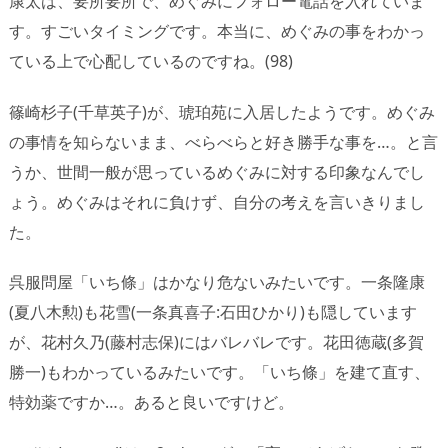
康太は、要所要所で、めぐみにフォロー電話を入れていま
す。すごいタイミングです。本当に、めぐみの事をわかっ
ている上で心配しているのですね。(98)
篠崎杉子(千草英子)が、琥珀苑に入居したようです。めぐみ
の事情を知らないまま、べらべらと好き勝手な事を…。と言
うか、世間一般が思っているめぐみに対する印象なんでし
ょう。めぐみはそれに負けず、自分の考えを言いきりまし
た。
呉服問屋「いち條」はかなり危ないみたいです。一条隆康
(夏八木勲)も花雪(一条真喜子:石田ひかり)も隠しています
が、花村久乃(藤村志保)にはバレバレです。花田徳蔵(多賀
勝一)もわかっているみたいです。「いち條」を建て直す、
特効薬ですか…。あると良いですけど。