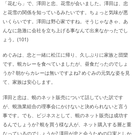
「花むら」で、澤田と忠、花雪が会いました。澤田は、忠
と花雪の関係を知っているみたいです。ちょっと気味が悪
いくらいです。澤田は野心家ですね。そうじゃなきゃ、あ
んなに急激に会社を立ち上げる事なんて出来なかったでし
ょう。(101)
めぐみは、忠と一緒に松江に帰り、久しぶりに家族と団欒
です。蜆カレーを食べていましたが、昼食だったのでしょ
うか? 朝からカレーは無いですよね? めぐみの元気な姿を見
て、家族は安心します。
澤田と忠は、蜆のネット販売について話していた訳です
が、蜆漁業組合の理事会にかけないと決められないと言う
事です。でも、ビジネスとして、蜆のネット販売は成功す
るんでしょうか? 蜆を買う様な人が、ネット購入する層と重
なっているのでしょうか? 澤田が忠と会うための口実としか