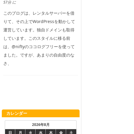
57分 に
このブログは、レンタルサーバーを借
りて、その上でWordPressを動かして
運営しています。独自ドメインも取得
しています。このスタイルに移る前
は、@niftyのココログフリーを使って
ました。ですが、あまりの自由度のな
さ、
カレンダー
2026年8月
日
月
火
水
木
金
土