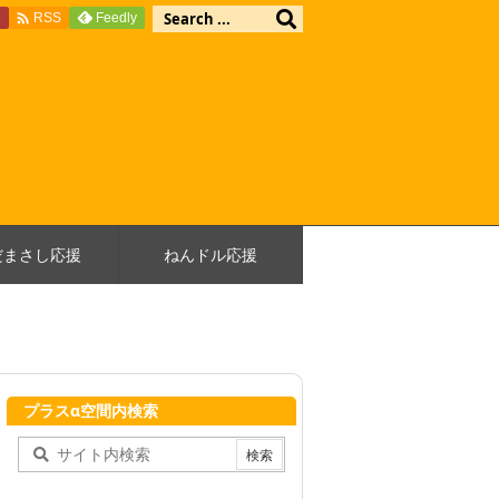

e
Feedly
RSS
だまさし応援
ねんドル応援
プラスα空間内検索