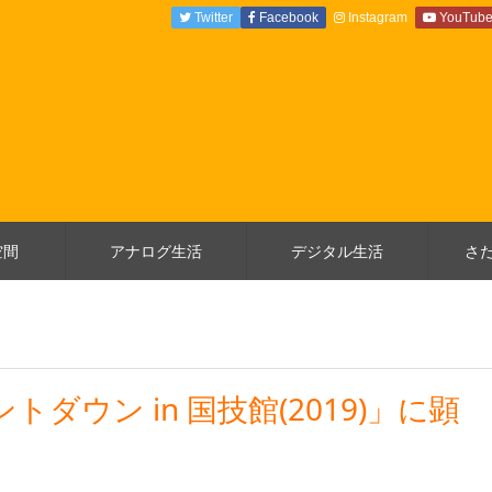
Twitter
Facebook
Instagram
YouTub
空間
アナログ生活
デジタル生活
さ
ダウン in 国技館(2019)」に顕