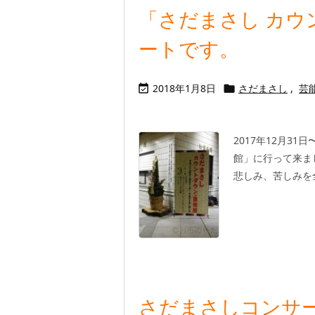
「さだまさし カウント
ートです。
2018年1月8日
さだまさし
,
芸


2017年12月31
館」に行って来ま
悲しみ、苦しみを全
さだまさしコンサー