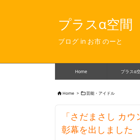
プラスα空間
ブログ in お市 のーと
Home
プラスα
Home
>
芸能・アイドル


「さだまさし カウント
彰幕を出しました