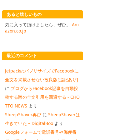
あると嬉しいもの
気に入って頂けましたら、ぜひ。
Am
azon.co.jp
最近のコメント
JetpackのパブリサイズでFacebookに
全文を掲載させない改良版[追記あり]
に
ブログからFacebook記事を自動投
稿する際の全文引用を回避する - CHO
TTO NEWS
より
SheepShaver再び
に
SheepShaverは
生きていた – DigitalBoo
より
Googleフォームで電話番号や郵便番