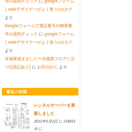
号の規則チェック
に
googleフォーム
| webデザイナーがよく使うcssタグ
より
Googleフォームで電話番号や郵便番
号の規則チェック
に
googleフォーム
| webデザイナーがよく使うcssタグ
より
冷蔵庫届きました〜冷蔵庫フロアに立
つ!![追記あり]
に
お市のかた
より
最近の投稿
レンタルサーバーを更
新しました
2022年5月2日 に 23時53
分 に