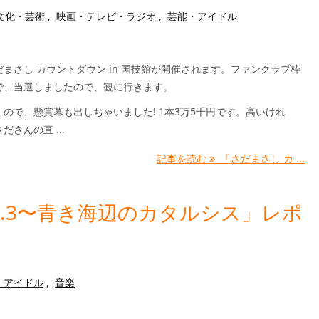
文化・芸術
,
映画・テレビ・ラジオ
,
芸能・アイドル
まさし カウントダウン in 国技館が開催されます。ファンクラブ枠
で、当選しましたので、観に行きます。
ので、懸賞幕も出しちゃいました! 1本3万5千円です。高いけれ
ださんの直 ...
記事を読む
「さだまさし カ ...
Vol.3〜青き海辺のカタルシス」レポ
・アイドル
,
音楽