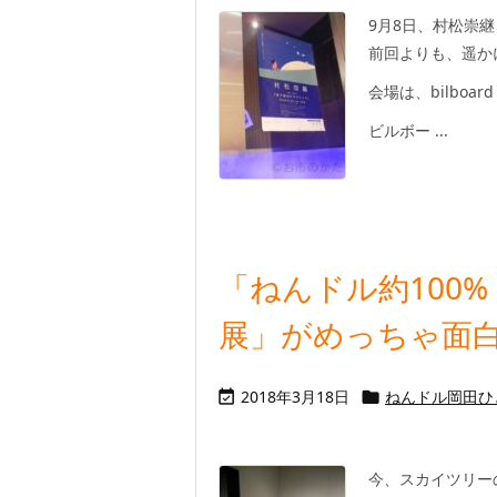
9月8日、村松崇
前回よりも、遥か
会場は、bilboard
ビルボー ...
「ねんドル約100
展」がめっちゃ面
2018年3月18日
ねんドル岡田ひ


今、スカイツリー