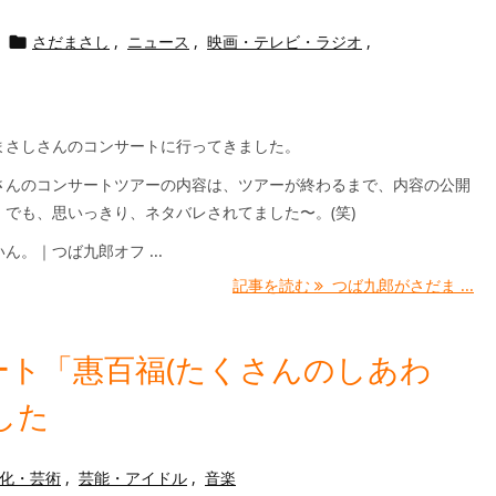
さだまさし
,
ニュース
,
映画・テレビ・ラジオ
,

まさしさんのコンサートに行ってきました。
さんのコンサートツアーの内容は、ツアーが終わるまで、内容の公開
。でも、思いっきり、ネタバレされてました〜。(笑)
ん。｜つば九郎オフ ...
記事を読む
つば九郎がさだま ...
ト「惠百福(たくさんのしあわ
した
化・芸術
,
芸能・アイドル
,
音楽