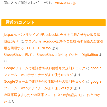
気に入って頂けましたら、ぜひ。
Amazon.co.jp
最近のコメント
JetpackのパブリサイズでFacebookに全文を掲載させない改良版
[追記あり]
に
ブログからFacebook記事を自動投稿する際の全文引
用を回避する - CHOTTO NEWS
より
SheepShaver再び
に
SheepShaverは生きていた – DigitalBoo
よ
り
Googleフォームで電話番号や郵便番号の規則チェック
に
google
フォーム | webデザイナーがよく使うcssタグ
より
Googleフォームで電話番号や郵便番号の規則チェック
に
google
フォーム | webデザイナーがよく使うcssタグ
より
冷蔵庫届きました〜冷蔵庫フロアに立つ!![追記あり]
に
お市のか
た
より