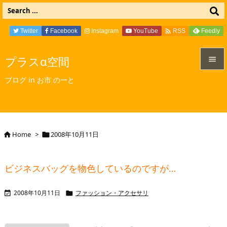

Twitter
Facebook
Instagram
YouTube
Feedly
RSS
プラスα空間


ブログ in お市 のーと
メニュ

サイド

Home
>
2008年10月11日


前へ

ビジネスバッグを物色しているのですが…
次へ

2008年10月11日
ファッション・アクセサリ


検索