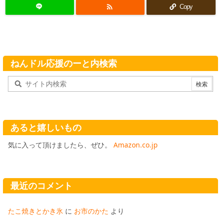

Copy
ねんドル応援のーと内検索
あると嬉しいもの
気に入って頂けましたら、ぜひ。
Amazon.co.jp
最近のコメント
たこ焼きとかき氷
に
お市のかた
より