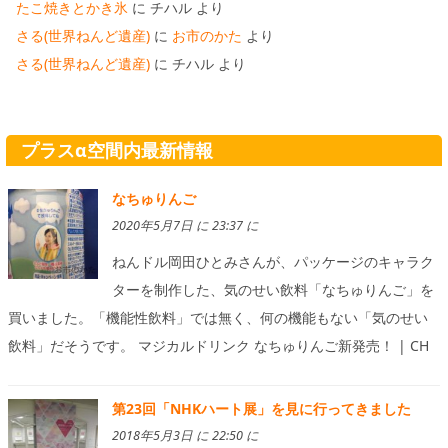
たこ焼きとかき氷
に
チハル
より
さる(世界ねんど遺産)
に
お市のかた
より
さる(世界ねんど遺産)
に
チハル
より
プラスα空間内最新情報
なちゅりんご
2020年5月7日 に 23:37 に
ねんドル岡田ひとみさんが、パッケージのキャラク
ターを制作した、気のせい飲料「なちゅりんご」を
買いました。「機能性飲料」では無く、何の機能もない「気のせい
飲料」だそうです。 マジカルドリンク なちゅりんご新発売！ | CH
第23回「NHKハート展」を見に行ってきました
2018年5月3日 に 22:50 に