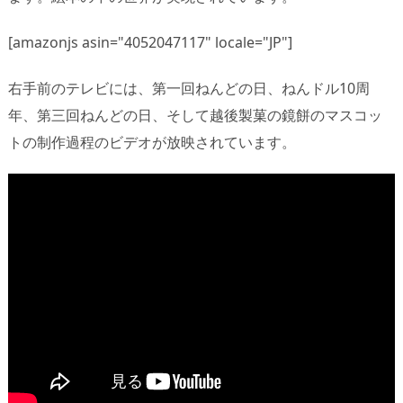
[amazonjs asin="4052047117" locale="JP"]
右手前のテレビには、第一回ねんどの日、ねんドル10周
年、第三回ねんどの日、そして越後製菓の鏡餅のマスコッ
トの制作過程のビデオが放映されています。