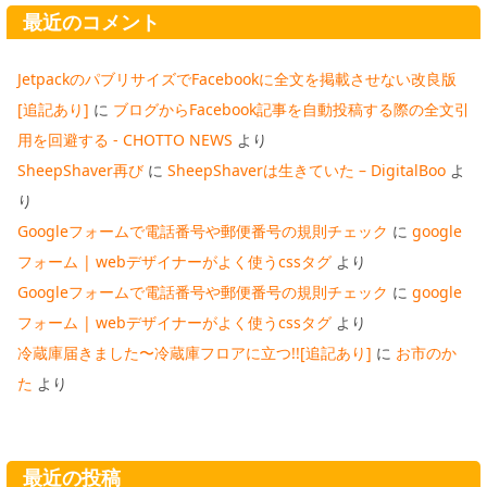
最近のコメント
JetpackのパブリサイズでFacebookに全文を掲載させない改良版
[追記あり]
に
ブログからFacebook記事を自動投稿する際の全文引
用を回避する - CHOTTO NEWS
より
SheepShaver再び
に
SheepShaverは生きていた – DigitalBoo
よ
り
Googleフォームで電話番号や郵便番号の規則チェック
に
google
フォーム | webデザイナーがよく使うcssタグ
より
Googleフォームで電話番号や郵便番号の規則チェック
に
google
フォーム | webデザイナーがよく使うcssタグ
より
冷蔵庫届きました〜冷蔵庫フロアに立つ!![追記あり]
に
お市のか
た
より
最近の投稿