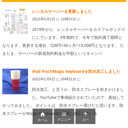
レンタルサーバーを更新しました
2022年5月2日 に 23時53分 に
2019年から、レンタルサーバーをカラフルボックス
にしています。3年契約で、今年で契約満了期間と
なります。更新する場合、528円×36ヶ月=19,008円となります。 た
またま、サーバーの新規契約料金が半額というキャンペ
iPad ProのMagic Keyboardを防水加工しました
2022年2月6日 に 20時22分 に
防水加工、と言うか、防水スプレーを吹きかけまし
た。YouTubeで事例紹介されていたので、真似して
やってみました。 ポイントは、防水スプレー選びだと思います。防
水スプレーがMagic Keyboardの材質に適応している



メニュー
上へ
ホーム