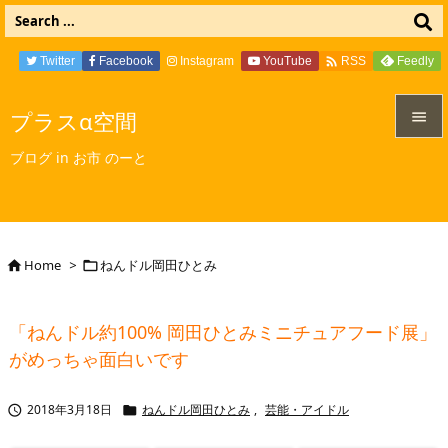

Twitter
Facebook
Instagram
YouTube
Feedly
RSS
プラスα空間


ブログ in お市 のーと
メニュ

サイド

Home
>
ねんドル岡田ひとみ


前へ

「ねんドル約100% 岡田ひとみミニチュアフード展」
次へ
がめっちゃ面白いです

検索
2018年3月18日
ねんドル岡田ひとみ
,
芸能・アイドル

