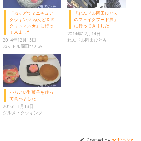
「ねんどでミニチュア
「ねんドル岡田ひとみ
クッキング ねんどＤＥ
のフェイクフード展」
クリスマス★」に行っ
に行ってきました
て来ました
2014年12月14日
2014年12月15日
ねんドル岡田ひとみ
ねんドル岡田ひとみ
かわいい和菓子を作っ
て食べました
2016年1月13日
グルメ・クッキング
Posted by

お市のかた