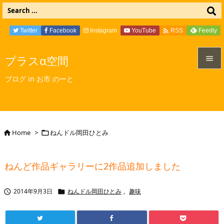

Twitter
Facebook
Instagram
YouTube
Feedly
RSS
プラスα空間


ブログ in お市 のーと
メニュ

サイド

Home
>
ねんドル岡田ひとみ


前へ

ねんど作品ギャラリーに2作品追加しました
次へ

2014年9月3日
ねんドル岡田ひとみ
,
趣味


検索