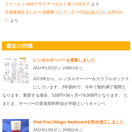
フォーム | webデザイナーがよく使うcssタグ
より
冷蔵庫届きました〜冷蔵庫フロアに立つ!![追記あり]
に
お市のか
た
より
最近の投稿
レンタルサーバーを更新しました
2022年5月2日 に 23時53分 に
2019年から、レンタルサーバーをカラフルボックス
にしています。3年契約で、今年で契約満了期間と
なります。更新する場合、528円×36ヶ月=19,008円となります。 た
またま、サーバーの新規契約料金が半額というキャンペ
iPad ProのMagic Keyboardを防水加工しました
2022年2月6日 に 20時22分 に