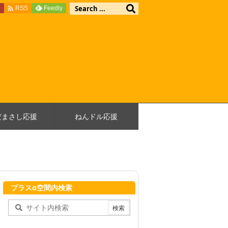

e
Feedly
RSS
だまさし応援
ねんドル応援
プラスα空間内検索