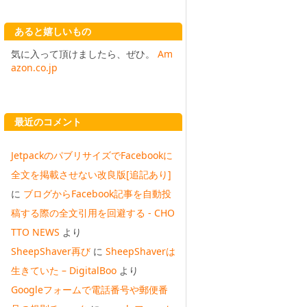
あると嬉しいもの
気に入って頂けましたら、ぜひ。
Am
azon.co.jp
最近のコメント
JetpackのパブリサイズでFacebookに
全文を掲載させない改良版[追記あり]
に
ブログからFacebook記事を自動投
稿する際の全文引用を回避する - CHO
TTO NEWS
より
SheepShaver再び
に
SheepShaverは
生きていた – DigitalBoo
より
Googleフォームで電話番号や郵便番