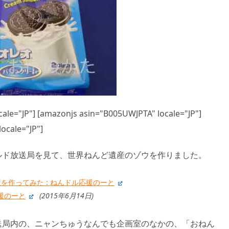
ale="JP"] [amazonjs asin="B005UWJPTA" locale="JP"]
cale="JP"]
ルド放送局を見て、世界ねんど遺産のゾウを作りました。
を作ってみた : ねんドル応援のーと
応援のーと
(2015年6月14日)
送局内の、ニャンちゅうなんでも企画室のなかの、「おねん