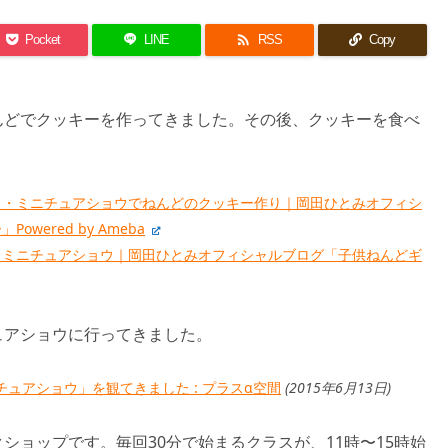

Pocket
LINE
RSS
Copy
んどでクッキーを作ってきました。その後、クッキーを食べ
ス・ミニチュアショウでねんどのクッキー作り｜岡田ひとみオフィシ
wered by Ameba
・ミニチュアショウ｜岡田ひとみオフィシャルブログ「子供ねんどギ
ュアショウに行ってきました。
チュアショウ」を観てきました : プラスα空間
(2015年6月13日)
ショップです。毎回30分で始まるクラスが、11時〜15時始