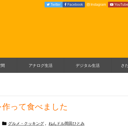
Twitter
Facebook
Instagram
YouTub
空間
アナログ生活
デジタル生活
さ
を作って食べました
グルメ・クッキング
,
ねんドル岡田ひとみ
