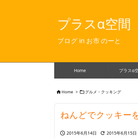
プラスα空間
ブログ in お市 のーと
Home
プラスα
Home
>
グルメ・クッキング


ねんどでクッキー
2015年6月14日
2015年6月15日

