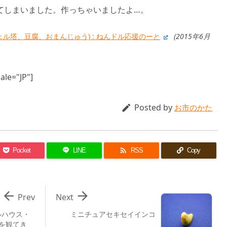
てしまいました。作っちゃいましたよ…。
ル塔、豆腐、おまんじゅう) : ねんドル応援のーと
(2015年6月
ale="JP"]
Posted by

お市のかた

Pocket
LINE
RSS
Copy


Prev
Next
ルハウス・
ミニチュアセキセイインコ
を観てき