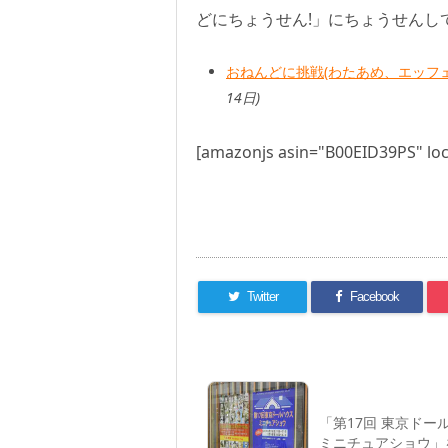
どにちょうせん!」にちょうせんし
おねんどに挑戦(わたあめ、エッフェ
14日)
[amazonjs asin="B00EID39PS" loc
Twitter
Facebook
「第17回 東京ドー
ミニチュアショウ」