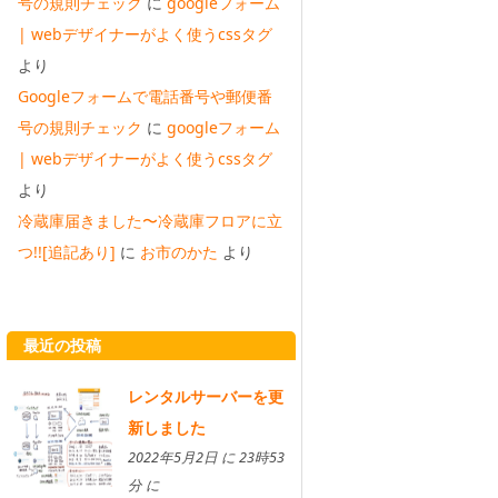
号の規則チェック
に
googleフォーム
| webデザイナーがよく使うcssタグ
より
Googleフォームで電話番号や郵便番
号の規則チェック
に
googleフォーム
| webデザイナーがよく使うcssタグ
より
冷蔵庫届きました〜冷蔵庫フロアに立
つ!![追記あり]
に
お市のかた
より
最近の投稿
レンタルサーバーを更
新しました
2022年5月2日 に 23時53
分 に