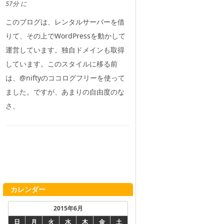
57分 に
このブログは、レンタルサーバーを借
りて、その上でWordPressを動かして
運営しています。独自ドメインも取得
しています。このスタイルに移る前
は、@niftyのココログフリーを使って
ました。ですが、あまりの自由度のな
さ、
カレンダー
2015年6月
日
月
火
水
木
金
土