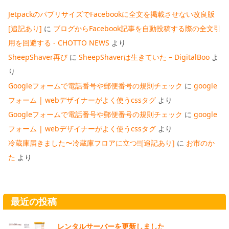
JetpackのパブリサイズでFacebookに全文を掲載させない改良版
[追記あり]
に
ブログからFacebook記事を自動投稿する際の全文引
用を回避する - CHOTTO NEWS
より
SheepShaver再び
に
SheepShaverは生きていた – DigitalBoo
よ
り
Googleフォームで電話番号や郵便番号の規則チェック
に
google
フォーム | webデザイナーがよく使うcssタグ
より
Googleフォームで電話番号や郵便番号の規則チェック
に
google
フォーム | webデザイナーがよく使うcssタグ
より
冷蔵庫届きました〜冷蔵庫フロアに立つ!![追記あり]
に
お市のか
た
より
最近の投稿
レンタルサーバーを更新しました