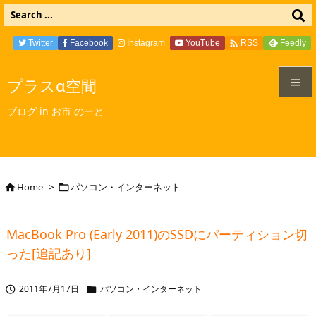

Twitter
Facebook
Instagram
YouTube
Feedly
RSS
プラスα空間


ブログ in お市 のーと
メニュ

サイド

Home
>
パソコン・インターネット


前へ

MacBook Pro (Early 2011)のSSDにパーティション切
次へ
った[追記あり]

検索
2011年7月17日
パソコン・インターネット

