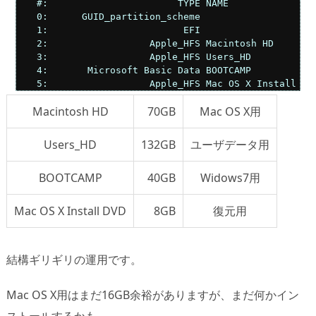
   #:                       TYPE NAME                
   0:      GUID_partition_scheme                     
   1:                        EFI                     
   2:                  Apple_HFS Macintosh HD        
   3:                  Apple_HFS Users_HD            
   4:       Microsoft Basic Data BOOTCAMP            
   5:                  Apple_HFS Mac OS X Install DV
Macintosh HD
70GB
Mac OS X用
Users_HD
132GB
ユーザデータ用
BOOTCAMP
40GB
Widows7用
Mac OS X Install DVD
8GB
復元用
結構ギリギリの運用です。
Mac OS X用はまだ16GB余裕がありますが、まだ何かイン