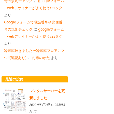
号の規則チェック
に
googleフォーム
| webデザイナーがよく使うcssタグ
より
Googleフォームで電話番号や郵便番
号の規則チェック
に
googleフォーム
| webデザイナーがよく使うcssタグ
より
冷蔵庫届きました〜冷蔵庫フロアに立
つ!![追記あり]
に
お市のかた
より
最近の投稿
レンタルサーバーを更
新しました
2022年5月2日 に 23時53
分 に