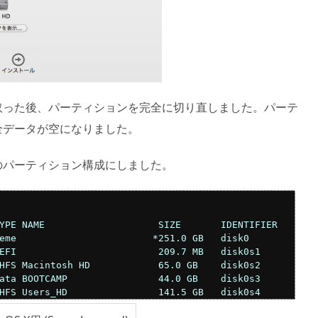
取った後、パーティションを完全に切り直しました。パーテ
全データが空になりました。
のパーティション構成にしました。
YPE NAME                    SIZE       IDENTIFIER

eme                        *251.0 GB   disk0

EFI                         209.7 MB   disk0s1

HFS Macintosh HD            65.0 GB    disk0s2

ata BOOTCAMP                44.0 GB    disk0s3

HFS Users_HD                141.5 GB   disk0s4