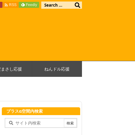

e
Feedly
RSS
だまさし応援
ねんドル応援
プラスα空間内検索