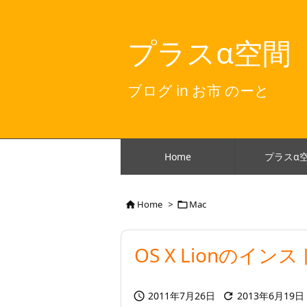
プラスα空間
ブログ in お市 のーと
Home
プラスα
Home
>
Mac


OS X Lionのイ
2011年7月26日
2013年6月19日

