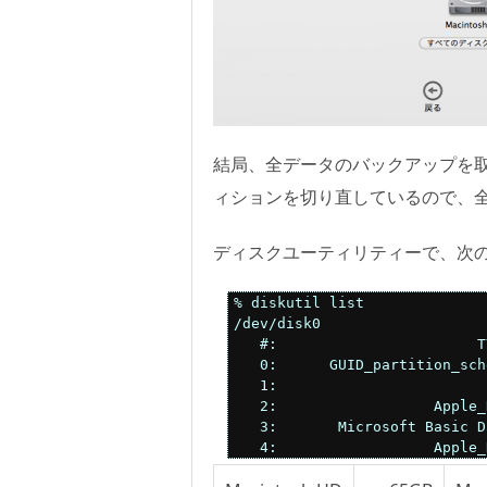
結局、全データのバックアップを
ィションを切り直しているので、
ディスクユーティリティーで、次
% diskutil list

/dev/disk0

   #:                       T
   0:      GUID_partition_sch
   1:                        
   2:                  Apple_
   3:       Microsoft Basic D
   4:                  Apple_