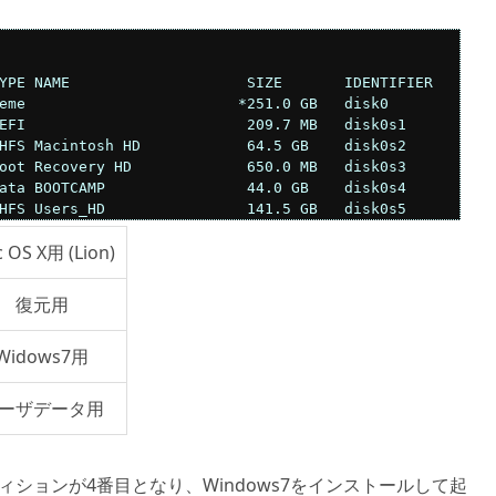
YPE NAME                    SIZE       IDENTIFIER

eme                        *251.0 GB   disk0

EFI                         209.7 MB   disk0s1

HFS Macintosh HD            64.5 GB    disk0s2

oot Recovery HD             650.0 MB   disk0s3

ata BOOTCAMP                44.0 GB    disk0s4

HFS Users_HD                141.5 GB   disk0s5
 OS X用 (Lion)
復元用
Widows7用
ーザデータ用
ティションが4番目となり、Windows7をインストールして起