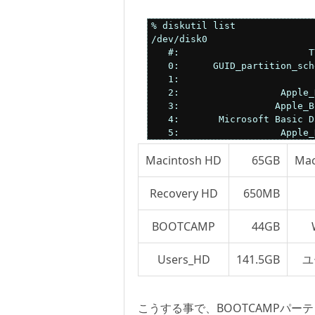
% diskutil list

/dev/disk0

   #:                       T
   0:      GUID_partition_sch
   1:                        
   2:                  Apple_
   3:                 Apple_B
   4:       Microsoft Basic D
   5:                  Apple_
Macintosh HD
65GB
Mac
Recovery HD
650MB
BOOTCAMP
44GB
Users_HD
141.5GB
ユ
こうする事で、BOOTCAMPパー