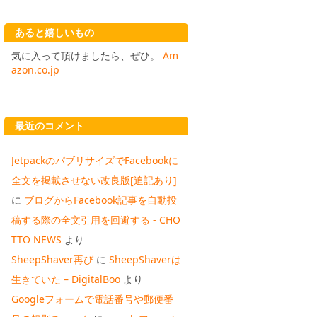
あると嬉しいもの
気に入って頂けましたら、ぜひ。
Am
azon.co.jp
最近のコメント
JetpackのパブリサイズでFacebookに
全文を掲載させない改良版[追記あり]
に
ブログからFacebook記事を自動投
稿する際の全文引用を回避する - CHO
TTO NEWS
より
SheepShaver再び
に
SheepShaverは
生きていた – DigitalBoo
より
Googleフォームで電話番号や郵便番