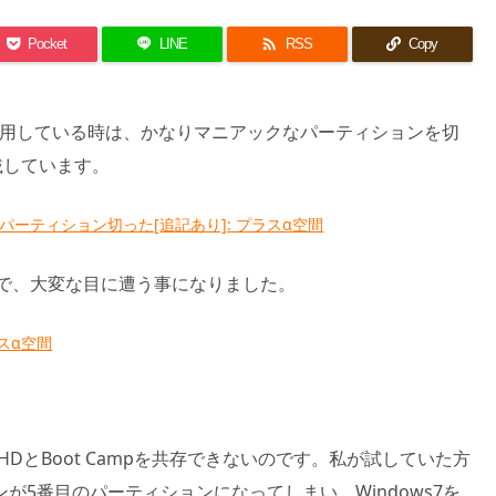

Pocket
LINE
RSS
Copy
eopardで運用している時は、かなりマニアックなパーティションを切
搭載しています。
1)のSSDにパーティション切った[追記あり]: プラスα空間
トールで、大変な目に遭う事になりました。
ラスα空間
y HDとBoot Campを共存できないのです。私が試していた方
ョンが5番目のパーティションになってしまい、Windows7を