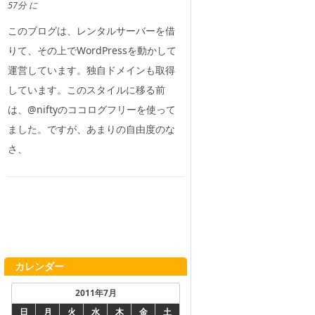
57分 に
このブログは、レンタルサーバーを借
りて、その上でWordPressを動かして
運営しています。独自ドメインも取得
しています。このスタイルに移る前
は、@niftyのココログフリーを使って
ました。ですが、あまりの自由度のな
さ、
カレンダー
2011年7月
日
月
火
水
木
金
土