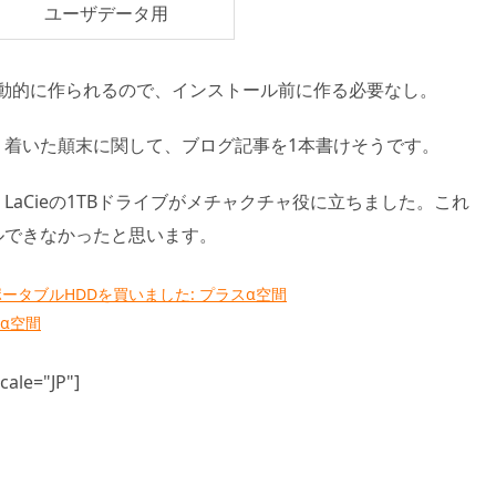
ユーザデータ用
って自動的に作られるので、インストール前に作る必要なし。
り着いた顛末に関して、ブログ記事を1本書けそうです。
、LaCieの1TBドライブがメチャクチャ役に立ちました。これ
ールできなかったと思います。
ンチポータブルHDDを買いました: プラスα空間
ラスα空間
ale="JP"]