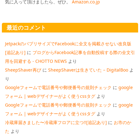
気に入って頂けましたら、ぜひ。
Amazon.co.jp
最近のコメント
JetpackのパブリサイズでFacebookに全文を掲載させない改良版
[追記あり]
に
ブログからFacebook記事を自動投稿する際の全文引
用を回避する - CHOTTO NEWS
より
SheepShaver再び
に
SheepShaverは生きていた – DigitalBoo
よ
り
Googleフォームで電話番号や郵便番号の規則チェック
に
google
フォーム | webデザイナーがよく使うcssタグ
より
Googleフォームで電話番号や郵便番号の規則チェック
に
google
フォーム | webデザイナーがよく使うcssタグ
より
冷蔵庫届きました〜冷蔵庫フロアに立つ!![追記あり]
に
お市のか
た
より