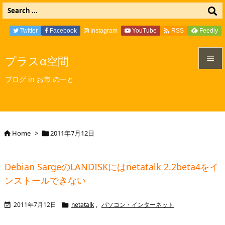

Twitter
Facebook
Instagram
YouTube
Feedly
RSS
プラスα空間


ブログ in お市 のーと
メニュ

サイド

Home
>
2011年7月12日


前へ

Debian SargeのLANDISKにはnetatalk 2.2beta4をイ
次へ
ンストールできない

検索
2011年7月12日
netatalk
,
パソコン・インターネット

