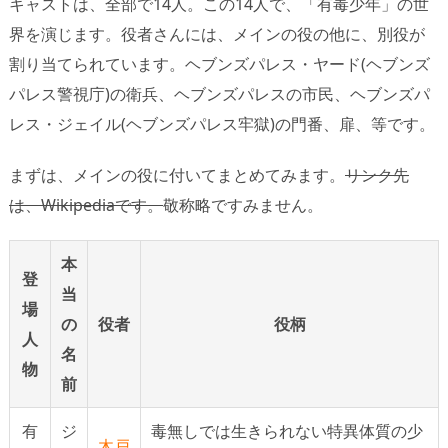
キャストは、全部で14人。この14人で、「有毒少年」の世
界を演じます。役者さんには、メインの役の他に、別役が
割り当てられています。ヘブンズパレス・ヤード(ヘブンズ
パレス警視庁)の衛兵、ヘブンズパレスの市民、ヘブンズパ
レス・ジェイル(ヘブンズパレス牢獄)の門番、扉、等です。
まずは、メインの役に付いてまとめてみます。
リンク先
は、Wikipediaです。
敬称略ですみません。
本
登
当
場
の
役者
役柄
人
名
物
前
有
ジ
毒無しでは生きられない特異体質の少
木戸