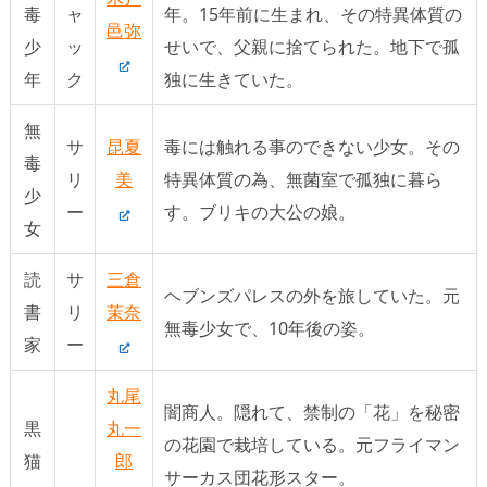
毒
ャ
年。15年前に生まれ、その特異体質の
邑弥
少
ッ
せいで、父親に捨てられた。地下で孤
年
ク
独に生きていた。
無
サ
昆夏
毒には触れる事のできない少女。その
毒
リ
美
特異体質の為、無菌室で孤独に暮ら
少
ー
す。ブリキの大公の娘。
女
読
サ
三倉
ヘブンズパレスの外を旅していた。元
書
リ
茉奈
無毒少女で、10年後の姿。
家
ー
丸尾
闇商人。隠れて、禁制の「花」を秘密
黒
丸一
の花園で栽培している。元フライマン
猫
郎
サーカス団花形スター。