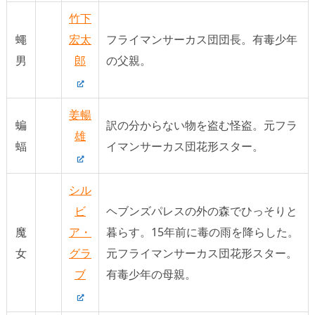
竹下
蠅
宏太
フライマンサーカス団団長。有毒少年
男
郎
の父親。
姜暢
蝙
訳の分からない物を盗む怪盗。元フラ
雄
蝠
イマンサーカス団花形スター。
シル
ビ
ヘブンズパレスの外の森でひっそりと
魔
ア・
暮らす。15年前に毒の雨を降らした。
女
グラ
元フライマンサーカス団花形スター。
ブ
有毒少年の母親。