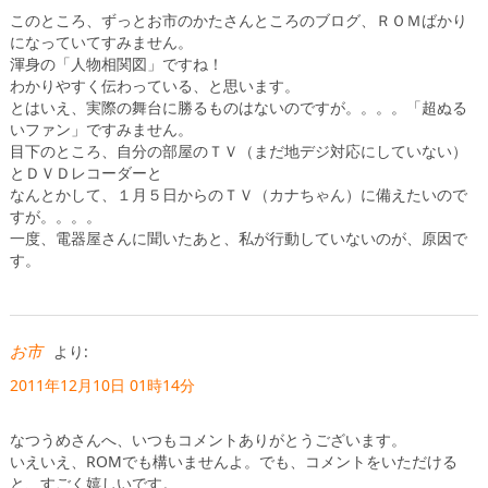
このところ、ずっとお市のかたさんところのブログ、ＲＯＭばかり
になっていてすみません。
渾身の「人物相関図」ですね！
わかりやすく伝わっている、と思います。
とはいえ、実際の舞台に勝るものはないのですが。。。。「超ぬる
いファン」ですみません。
目下のところ、自分の部屋のＴＶ（まだ地デジ対応にしていない）
とＤＶＤレコーダーと
なんとかして、１月５日からのＴＶ（カナちゃん）に備えたいので
すが。。。。
一度、電器屋さんに聞いたあと、私が行動していないのが、原因で
す。
お市
より:
2011年12月10日 01時14分
なつうめさんへ、いつもコメントありがとうございます。
いえいえ、ROMでも構いませんよ。でも、コメントをいただける
と、すごく嬉しいです。