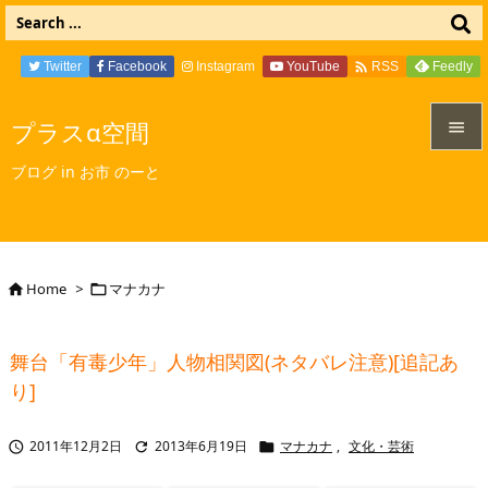

Twitter
Facebook
Instagram
YouTube
Feedly
RSS
プラスα空間


ブログ in お市 のーと
メニュ

サイド

Home
>
マナカナ


前へ

舞台「有毒少年」人物相関図(ネタバレ注意)[追記あ
次へ
り]

検索
2011年12月2日
2013年6月19日
マナカナ
,
文化・芸術


