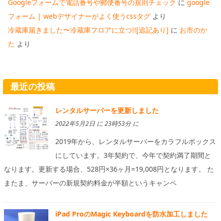
Googleフォームで電話番号や郵便番号の規則チェック
に
google
フォーム | webデザイナーがよく使うcssタグ
より
冷蔵庫届きました〜冷蔵庫フロアに立つ!![追記あり]
に
お市のか
た
より
最近の投稿
レンタルサーバーを更新しました
2022年5月2日 に 23時53分 に
2019年から、レンタルサーバーをカラフルボックス
にしています。3年契約で、今年で契約満了期間と
なります。更新する場合、528円×36ヶ月=19,008円となります。 た
またま、サーバーの新規契約料金が半額というキャンペ
iPad ProのMagic Keyboardを防水加工しました