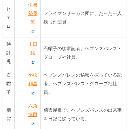
伊与
ピ
勢我
フライマンサーカス団に、たった一人
エ
無
残った団員。
ロ
時
上田
石帽子の後輩記者。ヘブンズパレス・
計
結
グローブ社社員。
兎
石
小松
ヘブンズパレスの秘密を探っている記
帽
利昌
者。ヘブンズパレス・グローブ社社
子
員。
六角
幽
幽霊屋敷で、ヘブンズパレスの出来事
慎司
霊
を日記に綴っている。