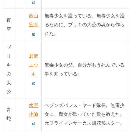
西山
無毒少女を護っている。無毒少女を護
夜
宏幸
るために、ブリキの大公の魂から作ら
空
れた。
ブ
リ
君沢
キ
ユウ
無毒少女の父。自分がもう死んでいる
の
キ
事を知っている。
大
公
水野
ヘブンズパレス・ヤード隊長。無毒少
青
小論
女に、魔女が歌っていた歌を教えた。
蛇
元フライマンサーカス団花形スター。