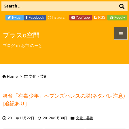

Twitter
Facebook
Instagram
YouTube
Feedly
RSS
プラスα空間


ブログ in お市 のーと
メニュ

サイド

Home
>
文化・芸術


前へ

舞台「有毒少年」ヘブンズパレスの謎(ネタバレ注意)
次へ
[追記あり]

検索
2011年12月22日
2012年9月30日
文化・芸術


