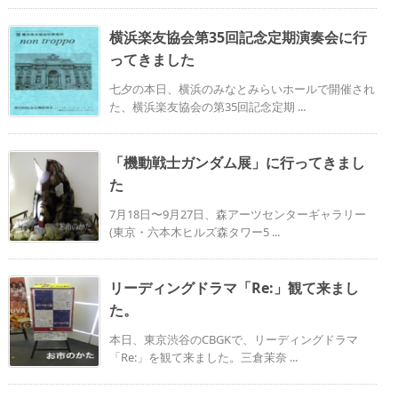
横浜楽友協会第35回記念定期演奏会に行
ってきました
七夕の本日、横浜のみなとみらいホールで開催され
た、横浜楽友協会の第35回記念定期 ...
「機動戦士ガンダム展」に行ってきまし
た
7月18日〜9月27日、森アーツセンターギャラリー
(東京・六本木ヒルズ森タワー5 ...
リーディングドラマ「Re:」観て来まし
た。
本日、東京渋谷のCBGKで、リーディングドラマ
「Re:」を観て来ました。三倉茉奈 ...