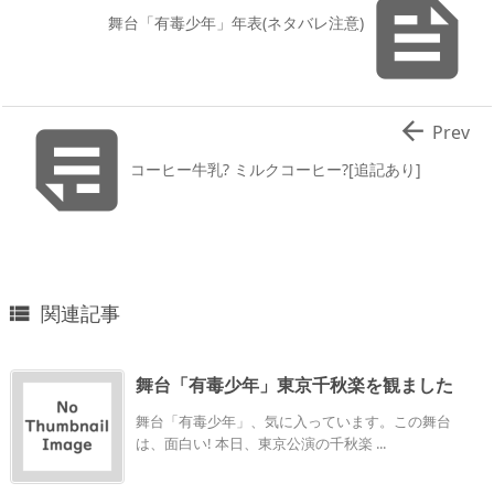

舞台「有毒少年」年表(ネタバレ注意)


Prev
コーヒー牛乳? ミルクコーヒー?[追記あり]
関連記事

舞台「有毒少年」東京千秋楽を観ました
舞台「有毒少年」、気に入っています。この舞台
は、面白い! 本日、東京公演の千秋楽 ...