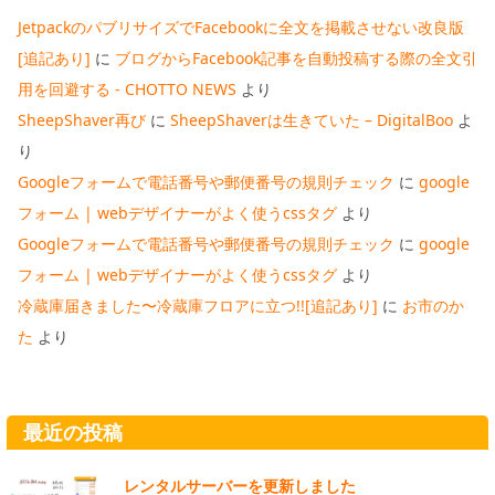
JetpackのパブリサイズでFacebookに全文を掲載させない改良版
[追記あり]
に
ブログからFacebook記事を自動投稿する際の全文引
用を回避する - CHOTTO NEWS
より
SheepShaver再び
に
SheepShaverは生きていた – DigitalBoo
よ
り
Googleフォームで電話番号や郵便番号の規則チェック
に
google
フォーム | webデザイナーがよく使うcssタグ
より
Googleフォームで電話番号や郵便番号の規則チェック
に
google
フォーム | webデザイナーがよく使うcssタグ
より
冷蔵庫届きました〜冷蔵庫フロアに立つ!![追記あり]
に
お市のか
た
より
最近の投稿
レンタルサーバーを更新しました