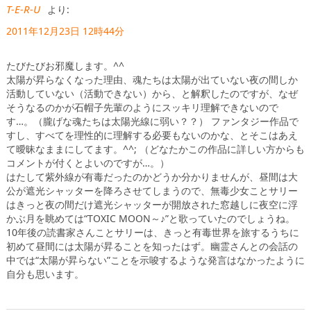
T-E-R-U
より:
2011年12月23日 12時44分
たびたびお邪魔します。^^
太陽が昇らなくなった理由、魂たちは太陽が出ていない夜の間しか
活動していない（活動できない）から、と解釈したのですが、なぜ
そうなるのかが石帽子先輩のようにスッキリ理解できないので
す…。（朧げな魂たちは太陽光線に弱い？？） ファンタジー作品で
すし、すべてを理性的に理解する必要もないのかな、とそこはあえ
て曖昧なままにしてます。^^; （どなたかこの作品に詳しい方からも
コメントが付くとよいのですが…。）
はたして紫外線が有毒だったのかどうか分かりませんが、昼間は大
公が遮光シャッターを降ろさせてしまうので、無毒少女ことサリー
はきっと夜の間だけ遮光シャッターが開放された窓越しに夜空に浮
かぶ月を眺めては“TOXIC MOON～♪”と歌っていたのでしょうね。
10年後の読書家さんことサリーは、きっと有毒世界を旅するうちに
初めて昼間には太陽が昇ることを知ったはず。幽霊さんとの会話の
中では“太陽が昇らない”ことを示唆するような発言はなかったように
自分も思います。