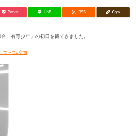

Pocket
LINE
RSS
Copy
で、舞台「有毒少年」の初日を観てきました。
 プラスα空間