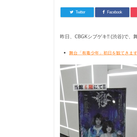
Twitter
Facebook
昨日、CBGKシブゲキ!! (渋谷)
舞台「有毒少年」初日を観てきます: