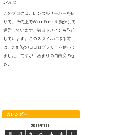
57分 に
このブログは、レンタルサーバーを借
りて、その上でWordPressを動かして
運営しています。独自ドメインも取得
しています。このスタイルに移る前
は、@niftyのココログフリーを使って
ました。ですが、あまりの自由度のな
さ、
カレンダー
2011年11月
日
月
火
水
木
金
土