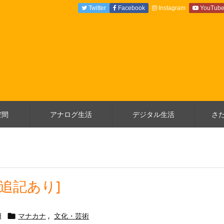
Twitter
Facebook
Instagram
YouTub
空間
アナログ生活
デジタル生活
さ
[追記あり]
日
マナカナ
,
文化・芸術
