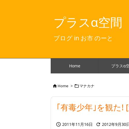
プラスα空間
ブログ in お市 のーと
Home
プラスα
Home
>
マナカナ


｢有毒少年｣を観た! 
2011年11月16日
2012年9月30

