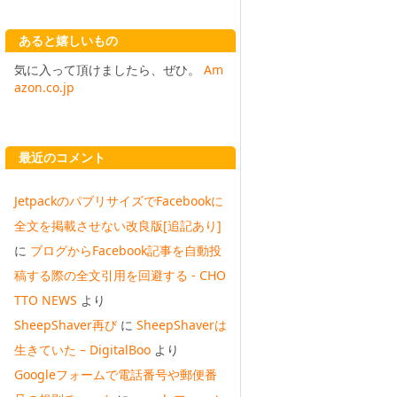
あると嬉しいもの
気に入って頂けましたら、ぜひ。
Am
azon.co.jp
最近のコメント
JetpackのパブリサイズでFacebookに
全文を掲載させない改良版[追記あり]
に
ブログからFacebook記事を自動投
稿する際の全文引用を回避する - CHO
TTO NEWS
より
SheepShaver再び
に
SheepShaverは
生きていた – DigitalBoo
より
Googleフォームで電話番号や郵便番