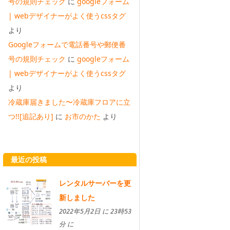
号の規則チェック
に
googleフォーム
| webデザイナーがよく使うcssタグ
より
Googleフォームで電話番号や郵便番
号の規則チェック
に
googleフォーム
| webデザイナーがよく使うcssタグ
より
冷蔵庫届きました〜冷蔵庫フロアに立
つ!![追記あり]
に
お市のかた
より
最近の投稿
レンタルサーバーを更
新しました
2022年5月2日 に 23時53
分 に