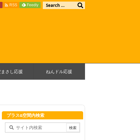

e
Feedly
RSS
だまさし応援
ねんドル応援
プラスα空間内検索