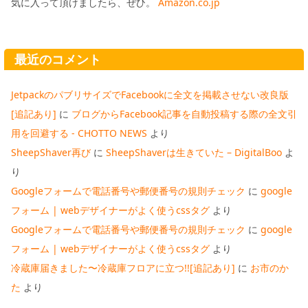
気に入って頂けましたら、ぜひ。
Amazon.co.jp
最近のコメント
JetpackのパブリサイズでFacebookに全文を掲載させない改良版
[追記あり]
に
ブログからFacebook記事を自動投稿する際の全文引
用を回避する - CHOTTO NEWS
より
SheepShaver再び
に
SheepShaverは生きていた – DigitalBoo
よ
り
Googleフォームで電話番号や郵便番号の規則チェック
に
google
フォーム | webデザイナーがよく使うcssタグ
より
Googleフォームで電話番号や郵便番号の規則チェック
に
google
フォーム | webデザイナーがよく使うcssタグ
より
冷蔵庫届きました〜冷蔵庫フロアに立つ!![追記あり]
に
お市のか
た
より