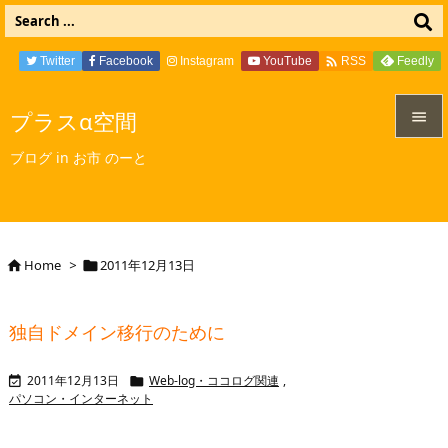

Twitter
Facebook
Instagram
YouTube
Feedly
RSS
プラスα空間


ブログ in お市 のーと
メニュ

サイド

Home
>
2011年12月13日


前へ

独自ドメイン移行のために
次へ

2011年12月13日
Web-log・ココログ関連
,


検索
パソコン・インターネット