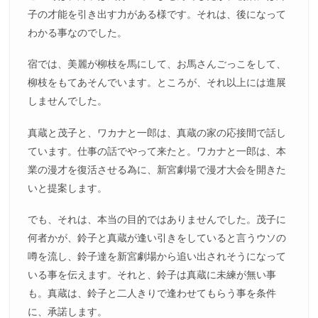
子の才能を引き出す力がある様です。それは、後になって
わかる事なのでした。
宿では、美麗が柳枝を馬にして、お馬さんごっこをして、
柳枝をもてあそんでいます。ところが、それ以上には進展
しませんでした。
真蔵と茂子と、ワカナと一郎は、真蔵の家の応接間で話し
ています。仕事の話でやって来たと。ワカナと一郎は、本
業の漫才を復活させる為に、新宮劇場で漫才大会を開きた
いと提案します。
でも、それは、本当の目的ではありませんでした。茂子に
何者かが、鈴子と真蔵が逢い引きをしていると言うウソの
噂を流し、鈴子達を新宮劇場から追い出されそうになって
いる事を伝えます。それと、鈴子は真蔵に未練が無い事
も。真蔵は、鈴子と二人きりで逢わせてもらう事を条件
に、承諾します。