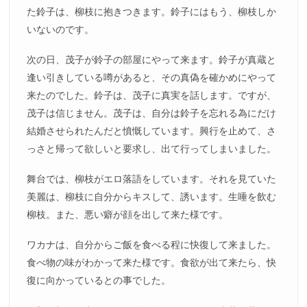
た鈴子は、柳枝に抱きつきます。鈴子にはもう、柳枝しか
いないのです。
次の日、茂子が鈴子の部屋にやって来ます。鈴子が真蔵と
逢い引きしている噂があると、その真偽を確かめにやって
来たのでした。鈴子は、茂子に真実を話します。ですが、
茂子は信じません。茂子は、自分は鈴子を忘れる為にだけ
結婚させられたんだと憤慨しています。興行を止めて、さ
っさと帰って欲しいと要求し、出て行ってしまいました。
舞台では、柳枝がエロ落語をしています。それを見ていた
美麗は、柳枝に自分からキスして、誘います。生唾を飲む
柳枝。また、悪い癖が顔を出して来た様です。
ワカナは、自分からご飯を食べる程に快復して来ました。
食べ物の味がわかって来た様です。食欲が出て来たら、快
復に向かっているとの事でした。