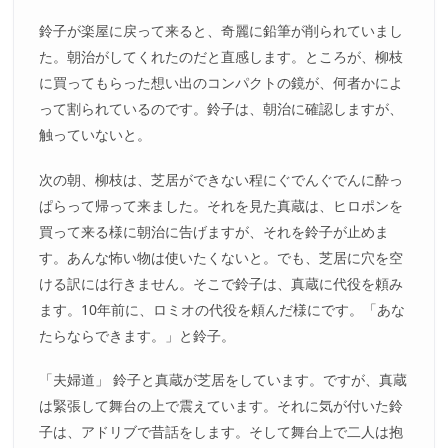
鈴子が楽屋に戻って来ると、奇麗に鉛筆が削られていまし
た。朝治がしてくれたのだと直感します。ところが、柳枝
に買ってもらった想い出のコンパクトの鏡が、何者かによ
って割られているのです。鈴子は、朝治に確認しますが、
触っていないと。
次の朝、柳枝は、芝居ができない程にぐでんぐでんに酔っ
ぱらって帰って来ました。それを見た真蔵は、ヒロポンを
買って来る様に朝治に告げますが、それを鈴子が止めま
す。あんな怖い物は使いたくないと。でも、芝居に穴を空
ける訳には行きません。そこで鈴子は、真蔵に代役を頼み
ます。10年前に、ロミオの代役を頼んだ様にです。「あな
たらならできます。」と鈴子。
「夫婦道」 鈴子と真蔵が芝居をしています。ですが、真蔵
は緊張して舞台の上で震えています。それに気が付いた鈴
子は、アドリブで昔話をします。そして舞台上で二人は抱