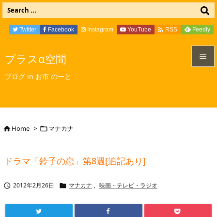

Twitter
Facebook
Instagram
YouTube
Feedly
RSS
プラスα空間


ブログ in お市 のーと
メニュ

サイド

Home
>
マナカナ


前へ

ドラマ「鈴子の恋」第8週[追記あり]
次へ

2012年2月26日
マナカナ
,
映画・テレビ・ラジオ


検索