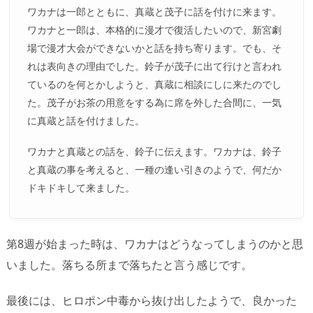
ワカナは一郎とともに、真蔵と茂子に話を付けに来ます。
ワカナと一郎は、本格的に漫才で復活したいので、新宮劇
場で漫才大会ができないかと話を持ち寄ります。でも、そ
れは表向きの理由でした。鈴子が茂子に出て行けと言われ
ているのを何とかしようと、真蔵に相談にしに来たのでし
た。茂子がお茶の用意をする為に席を外した合間に、一気
に真蔵と話を付けました。
ワカナと真蔵との話を、鈴子に伝えます。ワカナは、鈴子
と真蔵の事を考えると、一種の逢い引きのようで、何だか
ドキドキして来ました。
第8週が始まった時は、ワカナはどうなってしまうのかと思
いました。落ちる所まで落ちたと言う感じです。
最後には、ヒロポン中毒から抜け出したようで、良かった