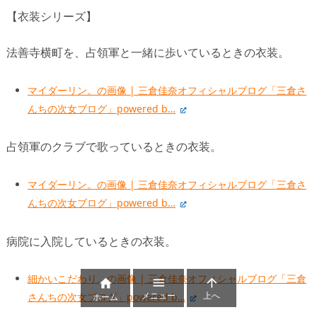
【衣装シリーズ】
法善寺横町を、占領軍と一緒に歩いているときの衣装。
マイダーリン。の画像 | 三倉佳奈オフィシャルブログ「三倉さ
んちの次女ブログ」powered b…
占領軍のクラブで歌っているときの衣装。
マイダーリン。の画像 | 三倉佳奈オフィシャルブログ「三倉さ
んちの次女ブログ」powered b…
病院に入院しているときの衣装。
細かいこだわり。の画像 | 三倉佳奈オフィシャルブログ「三倉



メニュー
上へ
さんちの次女ブログ」powered b…
ホーム