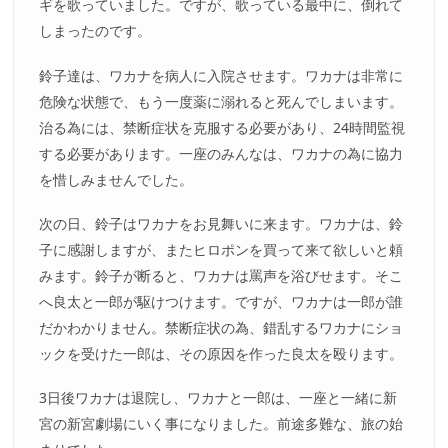
ギを歌っていました。ですが、歌っている最中に、倒れて
しまったのです。
鈴子達は、ワカナを病人に入院させます。ワカナは非常に
危険な状態で、もう一度薬に溺れると死んでしまいます。
治る為には、禁断症状を克服する必要があり、24時間監視
する必要があります。一座のみんなは、ワカナの為に協力
を惜しみませんでした。
次の日、鈴子はワカナをお見舞いに来ます。ワカナは、鈴
子に感謝しますが、またヒロポンを買って来て欲しいと頼
みます。鈴子が断ると、ワカナは罵声を浴びせます。そこ
へ良太と一郎が駆けつけます。ですが、ワカナは一郎が誰
だかわかりません。禁断症状の為、錯乱するワカナにショ
ックを受けた一郎は、その原因を作った良太を殴ります。
3日後ワカナは退院し、ワカナと一郎は、一座と一緒に新
宮の新宮劇場にいく事になりました。前途多難な、旅の始