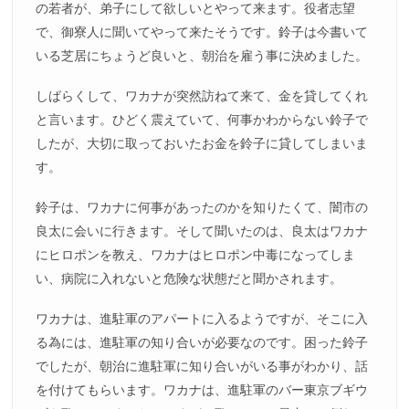
の若者が、弟子にして欲しいとやって来ます。役者志望
で、御寮人に聞いてやって来たそうです。鈴子は今書いて
いる芝居にちょうど良いと、朝治を雇う事に決めました。
しばらくして、ワカナが突然訪ねて来て、金を貸してくれ
と言います。ひどく震えていて、何事かわからない鈴子で
したが、大切に取っておいたお金を鈴子に貸してしまいま
す。
鈴子は、ワカナに何事があったのかを知りたくて、闇市の
良太に会いに行きます。そして聞いたのは、良太はワカナ
にヒロポンを教え、ワカナはヒロポン中毒になってしま
い、病院に入れないと危険な状態だと聞かされます。
ワカナは、進駐軍のアパートに入るようですが、そこに入
る為には、進駐軍の知り合いが必要なのです。困った鈴子
でしたが、朝治に進駐軍に知り合いがいる事がわかり、話
を付けてもらいます。ワカナは、進駐軍のバー東京ブギウ