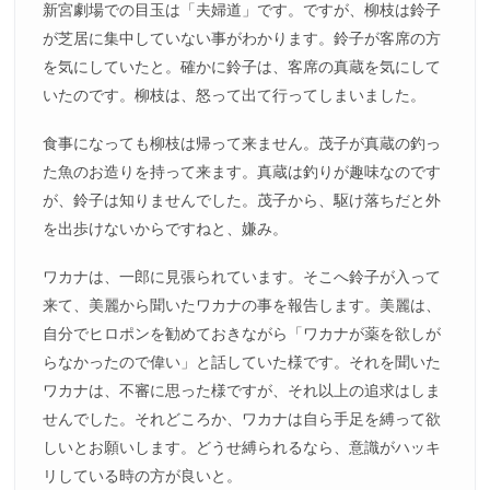
新宮劇場での目玉は「夫婦道」です。ですが、柳枝は鈴子
が芝居に集中していない事がわかります。鈴子が客席の方
を気にしていたと。確かに鈴子は、客席の真蔵を気にして
いたのです。柳枝は、怒って出て行ってしまいました。
食事になっても柳枝は帰って来ません。茂子が真蔵の釣っ
た魚のお造りを持って来ます。真蔵は釣りが趣味なのです
が、鈴子は知りませんでした。茂子から、駆け落ちだと外
を出歩けないからですねと、嫌み。
ワカナは、一郎に見張られています。そこへ鈴子が入って
来て、美麗から聞いたワカナの事を報告します。美麗は、
自分でヒロポンを勧めておきながら「ワカナが薬を欲しが
らなかったので偉い」と話していた様です。それを聞いた
ワカナは、不審に思った様ですが、それ以上の追求はしま
せんでした。それどころか、ワカナは自ら手足を縛って欲
しいとお願いします。どうせ縛られるなら、意識がハッキ
リしている時の方が良いと。