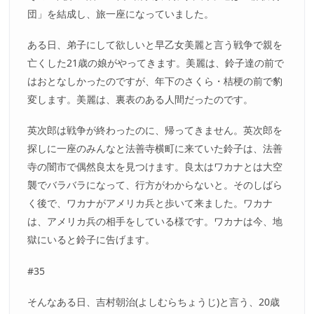
団」を結成し、旅一座になっていました。
ある日、弟子にして欲しいと早乙女美麗と言う戦争で親を
亡くした21歳の娘がやってきます。美麗は、鈴子達の前で
はおとなしかったのですが、年下のさくら・桔梗の前で豹
変します。美麗は、裏表のある人間だったのです。
英次郎は戦争が終わったのに、帰ってきません。英次郎を
探しに一座のみんなと法善寺横町に来ていた鈴子は、法善
寺の闇市で偶然良太を見つけます。良太はワカナとは大空
襲でバラバラになって、行方がわからないと。そのしばら
く後で、ワカナがアメリカ兵と歩いて来ました。ワカナ
は、アメリカ兵の相手をしている様です。ワカナは今、地
獄にいると鈴子に告げます。
#35
そんなある日、吉村朝治(よしむらちょうじ)と言う、20歳