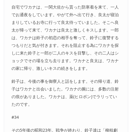
自宅でワカナは、一関大佐から貰った防寒着を来て、一人
でお通夜をしています。やがて外へ出て行き、良太が寝泊
まりしているお寺に行って良太待っていました。そこへ良
太が帰って来て、ワカナは良太と激しくキスします。一郎
は、ワカナは鈴子の初恋の相手を奪って、鈴子に復讐する
つもりだと気が付きます。それを阻止する為にワカナを探
しに来た鈴子と一郎が二人のキスを目撃し、その二人はシ
ョックでその場を立ち去ります。ワカナと良太は、ワカナ
の家に帰り、激しいキスの続きをします。
鈴子は、今後の事を御寮人と話をします。その帰り道、鈴
子はワカナと出会いました。ワカナの腕には、多数の注射
の痕がありました。ワカナは、薬(ヒロポン)でラリってい
たのです。
#34
その5年後の昭和23年。戦争が終わり、鈴子達は「柳枝劇