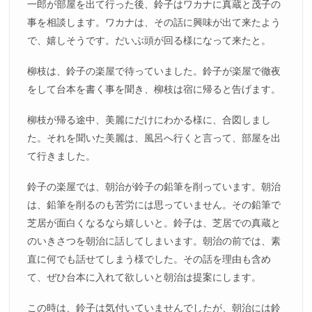
一郎が部屋を出て行った後、鈴子はワカナに真蔵と茂子の
事を相談します。ワカナは、その話に興味が出て来たよう
で、嬉しそうです。だいぶ頭が回る様になって来たと。
柳枝は、鈴子の楽屋で待っていました。鈴子が楽屋で徹夜
をして台本を書く事を聞き、柳枝は宿に帰ると告げます。
柳枝が帰る途中、美麗にだけにわかる様に、合図しまし
た。それを聞いた美麗は、風呂へ行くと言って、部屋を出
て行きました。
鈴子の楽屋では、朝治が鈴子の鉛筆を削っています。朝治
は、鉛筆を削るのも苦労には思っていません。その鉛筆で
芝居が面白くなるなら嬉しいと。鈴子は、芝居での真蔵と
のいきさつを朝治に話してしまいます。朝治の前では、素
直に何でも話せてしまう様でした。その話を理由も含め
て、ぜひ台本に入れて欲しいと朝治は提案にします。
この時は、鈴子は気付いていませんでしたが、朝治には鈴