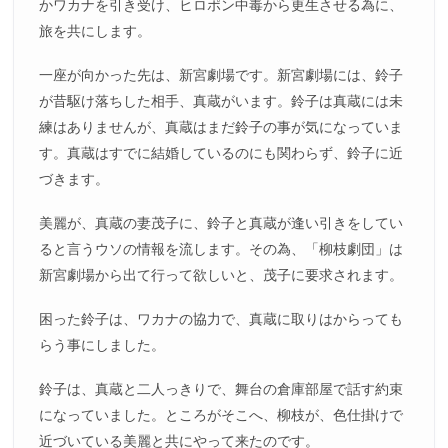
かワカナを引き受け、ヒロポン中毒から更生させる為に、
旅を共にします。
一座が向かった先は、新宮劇場です。新宮劇場には、鈴子
が昔駆け落ちした相手、真蔵がいます。鈴子は真蔵には未
練はありませんが、真蔵はまだ鈴子の事が気になっていま
す。真蔵はすでに結婚しているのにも関わらず、鈴子に近
づきます。
美麗が、真蔵の妻茂子に、鈴子と真蔵が逢い引きをしてい
ると言うウソの情報を流します。その為、「柳枝劇団」は
新宮劇場から出て行って欲しいと、茂子に要求されます。
困った鈴子は、ワカナの協力で、真蔵に取りはからっても
らう事にしました。
鈴子は、真蔵と二人っきりで、舞台の倉庫部屋で話す約束
になっていました。ところがそこへ、柳枝が、色仕掛けで
近づいている美麗と共にやって来たのです。