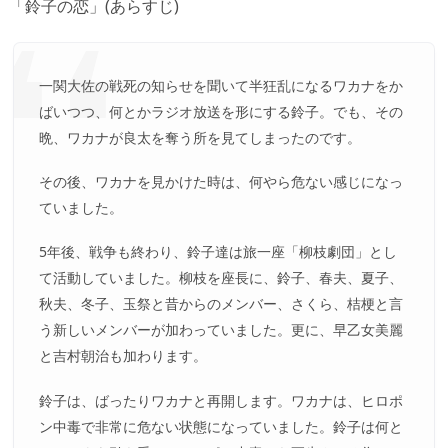
「鈴子の恋」(あらすじ)
一関大佐の戦死の知らせを聞いて半狂乱になるワカナをか
ばいつつ、何とかラジオ放送を形にする鈴子。でも、その
晩、ワカナが良太を奪う所を見てしまったのです。
その後、ワカナを見かけた時は、何やら危ない感じになっ
ていました。
5年後、戦争も終わり、鈴子達は旅一座「柳枝劇団」とし
て活動していました。柳枝を座長に、鈴子、春夫、夏子、
秋夫、冬子、玉祭と昔からのメンバー、さくら、桔梗と言
う新しいメンバーが加わっていました。更に、早乙女美麗
と吉村朝治も加わります。
鈴子は、ばったりワカナと再開します。ワカナは、ヒロポ
ン中毒で非常に危ない状態になっていました。鈴子は何と