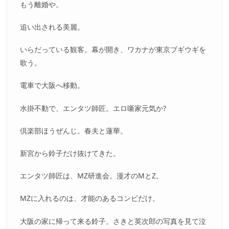
もう離婚や。
追い出される美麗。
いらだっている観客。幕が開き、ワカナが東京ブギウギを
歌う。
電車で大阪へ移動。
水掛不動で、エンタツ師匠。エロ噺家元気か?
倶楽部ほうぜんじ。春夫と蓮華。
新宮から鈴子だけ抜けてきた。
エンタツ師匠は、MZ研進会。漫才のMとZ。
MZに入れるのは、才能のあるコンビだけ。
大阪の家に帰って来る鈴子。さきと英次郎の写真を見て泣