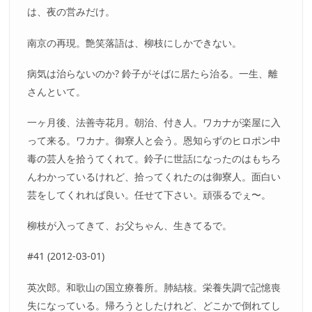
は、夜の営みだけ。
南京の再現。艶笑落語は、柳枝にしかできない。
病気は治らないのか? 鈴子がそばに居たら治る。一生、離
さんといて。
一ヶ月後、法善寺花月。朝治、付き人。ワカナが楽屋に入
って来る。ワカナ。御寮人と会う。恩知らずのヒロポン中
毒の芸人を拾うてくれて。鈴子に世話になったのはもちろ
んわかっているけれど、拾ってくれたのは御寮人。面白い
芸をしてくれれば良い。任せて下さい。頑張るでぇ〜。
柳枝が入ってきて、お父ちゃん、生きてるで。
#41 (2012-03-01)
英次郎。和歌山の国立療養所。肺結核。栄養失調で記憶喪
失になっている。帰ろうとしたけれど、どこかで倒れてし