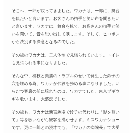
そこへ、一郎が戻ってきました。ワカナは、一郎に、舞台
を観たいと言います。お客さんの拍手と笑い声を聞きたい
と言います。ワカナは、舞台を観て、お客さんの拍手と笑
いを聞いて、昔を思い出して涙します。そして、ヒロポン
から決別する決意となるのでした。
その後のワカナは、二人体制で見張られています。トイレ
も見張られる事になりました。
そんな中、柳枝と美麗のトラブルのせいで発生した鈴子の
穴を埋める為、ワカナが代役を務める事になりました。い
らだつ客席の前に現れたのは、ワカナでした。東京ブギウ
ギを歌います。大盛況でした。
その後も、ワカナは新宮劇場で鈴子の代わりに「影を慕い
て」等を歌いながら観客を沸かせます。ミスワカナショー
です。更に一郎との漫才でも、「ワカナの病院長」で大受