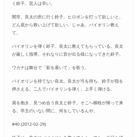
く鈴子。芸人は辛い。
闇市。良太の所に行く鈴子。ヒロポンを打って欲しいと。
どん底から救い上げて欲しい。じゃあ、バイオリン教え
て。
バイオリンを弾く鈴子。良太に教えてもらっている。良太
が厳しく指導。それなりに音が出る様になってきた鈴子。
ワカナは舞台で「影を慕いて」を歌う。
バイオリンを持てない良太。良太が弓を持ち、鈴子が指を
押さえる。二人でバイオリンを弾く。上手く弾ける。
肩を抱き、見つめ合う良太と鈴子。そこへ柳枝が帰って来
る。亭主のいない間に、何をしているんや。
#40 (2012-02-29)