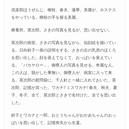
倶楽部ほうぜんじ。柳枝、春夫、蓮華。美麗が、ホステス
をやっている。柳枝の手を握る美麗。
療養所。英次郎。さきの写真を見るが、思い出せない。
英次郎の病室。さきの写真を見ながら、似顔絵を描いてい
る。日向鈴子一座の説明をする。さきの左の乳房のほくろ
を思い出した。顔を覚えてなくて、おっぱいを覚えてい
る。「バカヤロー」。御寮人の写真を見せる。奇麗な人。
この人は、脱がした事無い。御寮人が、病室に入って来
る。英次郎の慰問袋に、千人針と一緒に入れておいた。英
次郎、記憶が戻った。ワカナ? ミスワカナ! 春夫、秋夫、夏
子、冬子。全て、英次郎とさきで名付けた。全てを思い出
した。
鈴子とワカナと一郎。おとうちゃんがおかあちゃんのおっ
ぱいを思い出して、記憶喪失から生還。