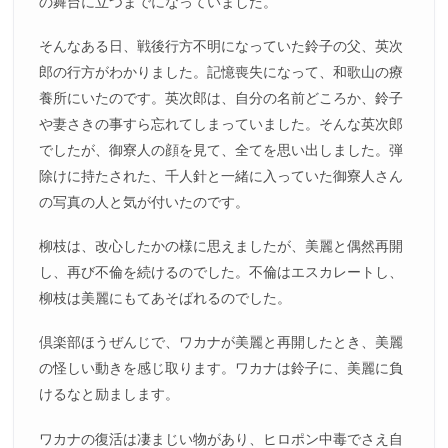
の舞台に立つまでになっていました。
そんなある日、戦後行方不明になっていた鈴子の父、英次
郎の行方がわかりました。記憶喪失になって、和歌山の療
養所にいたのです。英次郎は、自分の名前どころか、鈴子
や妻さきの事すら忘れてしまっていました。そんな英次郎
でしたが、御寮人の顔を見て、全てを思い出しました。弾
除けに持たされた、千人針と一緒に入っていた御寮人さん
の写真の人と気が付いたのです。
柳枝は、改心したかの様に思えましたが、美麗と偶然再開
し、再び不倫を続けるのでした。不倫はエスカレートし、
柳枝は美麗にもてあそばれるのでした。
倶楽部ほうぜんじで、ワカナが美麗と再開したとき、美麗
の怪しい動きを感じ取ります。ワカナは鈴子に、美麗に負
けるなと励まします。
ワカナの復活は凄まじい物があり、ヒロポン中毒でさえ自