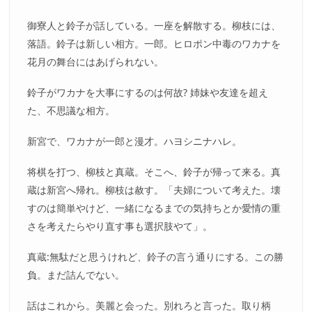
御寮人と鈴子が話している。一座を解散する。柳枝には、
落語。鈴子は新しい相方。一郎。ヒロポン中毒のワカナを
花月の舞台にはあげられない。
鈴子がワカナを大事にするのは何故? 姉妹や友達を超え
た、不思議な相方。
新宮で、ワカナが一郎と漫才。ハヨシニナハレ。
将棋を打つ、柳枝と真蔵。そこへ、鈴子が帰って来る。真
蔵は新宮へ帰れ。柳枝は赦す。「夫婦について考えた。壊
すのは簡単やけど、一緒になるまでの気持ちとか愛情の重
さを考えたらやり直す事も選択肢やて」。
真蔵:無駄だと思うけれど、鈴子の言う通りにする。この勝
負。まだ詰んでない。
話はこれから。美麗と会った。別れろと言った。取り柄