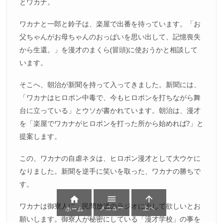
とワカナ。
ワカナと一郎と鈴子は、楽屋で出番を待っています。「お
父ちゃんがお母ちゃんのおっぱいを思い出して、記憶喪失
から生還。」を漫才のまくら(冒頭)に使おうかと相談して
います。
そこへ、朝治が新聞を持って入ってきました。新聞には、
「ワカナはヒロポン中毒で、今もヒロポンを打ちながら舞
台に立っている」とウソが書かれています。朝治は、漫才
を「楽屋でワカナがヒロポンを打った所から始めれば?」と
提案します。
この、ワカナの自虐ネタは、ヒロポン漫才として大ウケに
なりました。新聞を逆手に笑いを取った、ワカナの勝ちで
す。



ワカナは御寮人に、民間放送のラジオに出して欲しいとお
メニュー
上へ
ホーム
願いします。御寮人が秘密にしている「漫才学校」の事を