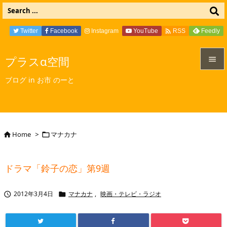

Twitter
Facebook
Instagram
YouTube
Feedly
RSS
プラスα空間


ブログ in お市 のーと
メニュ

サイド

Home
>
マナカナ


前へ

ドラマ「鈴子の恋」第9週
次へ

2012年3月4日
マナカナ
,
映画・テレビ・ラジオ


検索