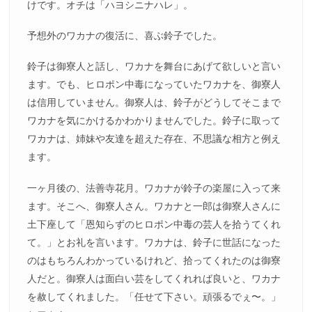
けです。オチは「ハヨシニナハレ」。
予想外のワカナの復活に、喜ぶ鈴子でした。
鈴子は御寮人と話し、ワカナを舞台にあげて欲しいと言い
ます。でも、ヒロポン中毒になっていたワカナを、御寮人
は信用していません。御寮人は、鈴子がどうしてそこまで
ワカナを気にかけるかわかりませんでした。鈴子に取って
ワカナは、姉妹や友達を超えた存在、不思議な相方と例え
ます。
一ヶ月後の、法善寺花月。ワカナが鈴子の楽屋に入って来
ます。そこへ、御寮人さん。ワカナと一郎は御寮人さんに
土下座して「恩知らずのヒロポン中毒の芸人を拾うてくれ
て。」とお礼を言います。ワカナは、鈴子に世話になった
のはもちろんわかっているけれど、拾ってくれたのは御寮
人だと。御寮人は面白い芸をしてくれれば良いと、ワカナ
を赦してくれました。「任せて下さい。頑張るでぇ〜。」