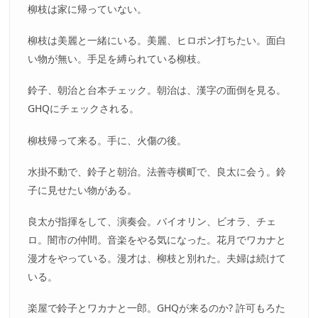
柳枝は家に帰っていない。
柳枝は美麗と一緒にいる。美麗、ヒロポン打ちたい。面白
い物が無い。手足を縛られている柳枝。
鈴子、朝治と台本チェック。朝治は、漢字の面倒を見る。
GHQにチェックされる。
柳枝帰って来る。手に、火傷の後。
水掛不動で、鈴子と朝治。法善寺横町で、良太に会う。鈴
子に見せたい物がある。
良太が指揮をして、演奏会。バイオリン、ビオラ、チェ
ロ。闇市の仲間。音楽をやる気になった。花月でワカナと
漫才をやっている。漫才は、柳枝と別れた。夫婦は続けて
いる。
楽屋で鈴子とワカナと一郎。GHQが来るのか? 許可もろた