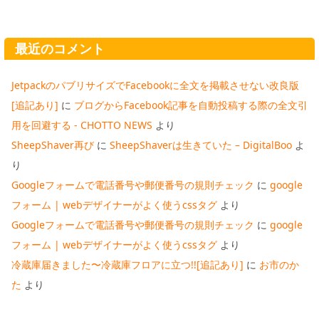
最近のコメント
JetpackのパブリサイズでFacebookに全文を掲載させない改良版
[追記あり]
に
ブログからFacebook記事を自動投稿する際の全文引
用を回避する - CHOTTO NEWS
より
SheepShaver再び
に
SheepShaverは生きていた – DigitalBoo
よ
り
Googleフォームで電話番号や郵便番号の規則チェック
に
google
フォーム | webデザイナーがよく使うcssタグ
より
Googleフォームで電話番号や郵便番号の規則チェック
に
google
フォーム | webデザイナーがよく使うcssタグ
より
冷蔵庫届きました〜冷蔵庫フロアに立つ!![追記あり]
に
お市のか
た
より