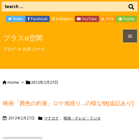

Twitter
Facebook
Instagram
YouTube
Feedly
RSS
プラスα空間


ブログ in お市 のーと
メニュ

サイド

Home
>
2012年2月27日


前へ

映画「茜色の約束」ロケ地巡り…の様な物[追記あり]
次へ

2012年2月27日
マナカナ
,
映画・テレビ・ラジオ


検索