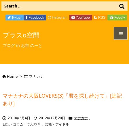

Twitter
Facebook
Instagram
YouTube
Feedly
RSS
プラスα空間


ブログ in お市 のーと
メニュ

サイド

Home
>
マナカナ


前へ

マナカナの大阪LOVERS(3)「君を探し続けて」[追記
次へ
あり]

検索
2010年3月4日
2012年12月20日
マナカナ
,



日記・コラム・つぶやき
,
芸能・アイドル