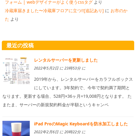
フォーム | webデザイナーがよく使うcssタグ
より
冷蔵庫届きました〜冷蔵庫フロアに立つ!![追記あり]
に
お市のか
た
より
最近の投稿
レンタルサーバーを更新しました
2022年5月2日 に 23時53分 に
2019年から、レンタルサーバーをカラフルボックス
にしています。3年契約で、今年で契約満了期間と
なります。更新する場合、528円×36ヶ月=19,008円となります。 た
またま、サーバーの新規契約料金が半額というキャンペ
iPad ProのMagic Keyboardを防水加工しました
2022年2月6日 に 20時22分 に