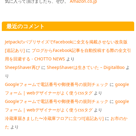
気に入って頂けましたら、ぜひ。
Amazon.co.jp
最近のコメント
JetpackのパブリサイズでFacebookに全文を掲載させない改良版
[追記あり]
に
ブログからFacebook記事を自動投稿する際の全文引
用を回避する - CHOTTO NEWS
より
SheepShaver再び
に
SheepShaverは生きていた – DigitalBoo
よ
り
Googleフォームで電話番号や郵便番号の規則チェック
に
google
フォーム | webデザイナーがよく使うcssタグ
より
Googleフォームで電話番号や郵便番号の規則チェック
に
google
フォーム | webデザイナーがよく使うcssタグ
より
冷蔵庫届きました〜冷蔵庫フロアに立つ!![追記あり]
に
お市のか
た
より