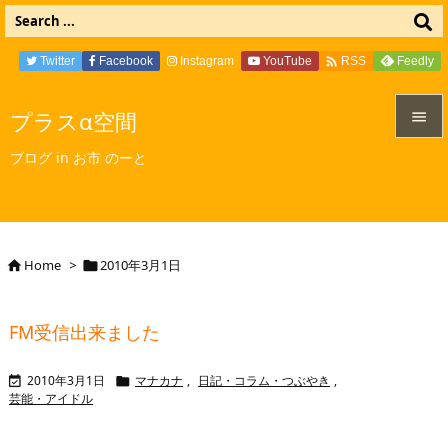

Twitter
Facebook
Instagram
YouTube
Feedly
RSS
プラスα空間


ブログ in お市 のーと
メニュ

サイド

Home
>
2010年3月1日


前へ

FM受信出来ました
次へ

2010年3月1日
マナカナ
,
日記・コラム・つぶやき
,


検索
芸能・アイドル