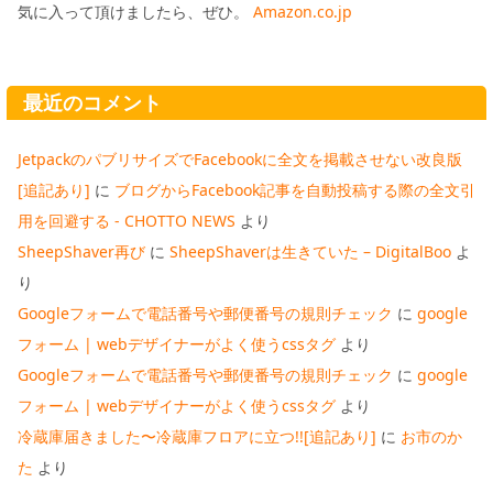
気に入って頂けましたら、ぜひ。
Amazon.co.jp
最近のコメント
JetpackのパブリサイズでFacebookに全文を掲載させない改良版
[追記あり]
に
ブログからFacebook記事を自動投稿する際の全文引
用を回避する - CHOTTO NEWS
より
SheepShaver再び
に
SheepShaverは生きていた – DigitalBoo
よ
り
Googleフォームで電話番号や郵便番号の規則チェック
に
google
フォーム | webデザイナーがよく使うcssタグ
より
Googleフォームで電話番号や郵便番号の規則チェック
に
google
フォーム | webデザイナーがよく使うcssタグ
より
冷蔵庫届きました〜冷蔵庫フロアに立つ!![追記あり]
に
お市のか
た
より