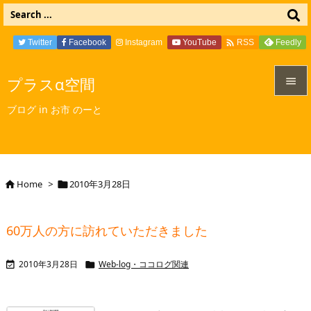

Twitter
Facebook
Instagram
YouTube
Feedly
RSS
プラスα空間


ブログ in お市 のーと
メニュ

サイド

Home
>
2010年3月28日


前へ

60万人の方に訪れていただきました
次へ

2010年3月28日
Web-log・ココログ関連


検索