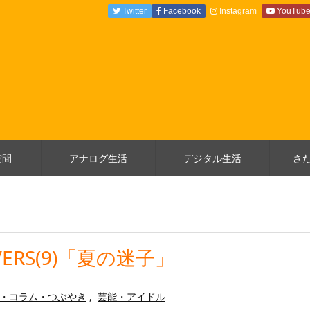
Twitter
Facebook
Instagram
YouTub
空間
アナログ生活
デジタル生活
さ
ERS(9)「夏の迷子」
・コラム・つぶやき
,
芸能・アイドル