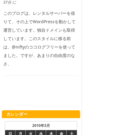
57分 に
このブログは、レンタルサーバーを借
りて、その上でWordPressを動かして
運営しています。独自ドメインも取得
しています。このスタイルに移る前
は、@niftyのココログフリーを使って
ました。ですが、あまりの自由度のな
さ、
カレンダー
2010年3月
日
月
火
水
木
金
土