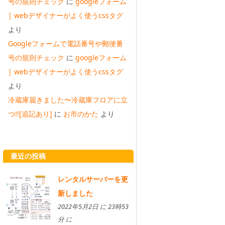
号の規則チェック
に
googleフォーム
| webデザイナーがよく使うcssタグ
より
Googleフォームで電話番号や郵便番
号の規則チェック
に
googleフォーム
| webデザイナーがよく使うcssタグ
より
冷蔵庫届きました〜冷蔵庫フロアに立
つ!![追記あり]
に
お市のかた
より
最近の投稿
レンタルサーバーを更
新しました
2022年5月2日 に 23時53
分 に