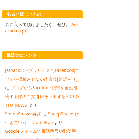
あると嬉しいもの
気に入って頂けましたら、ぜひ。
Am
azon.co.jp
最近のコメント
JetpackのパブリサイズでFacebookに
全文を掲載させない改良版[追記あり]
に
ブログからFacebook記事を自動投
稿する際の全文引用を回避する - CHO
TTO NEWS
より
SheepShaver再び
に
SheepShaverは
生きていた – DigitalBoo
より
Googleフォームで電話番号や郵便番