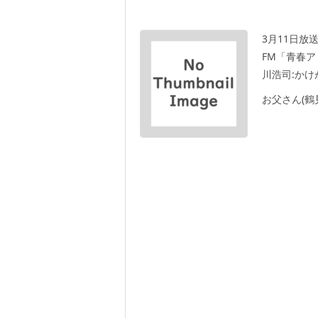
3月11日放
FM「青春ア
川浩司:か
お父さん(鶴