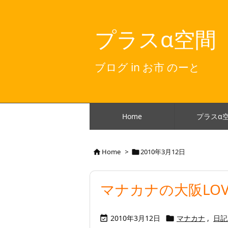
プラスα空間
ブログ in お市 のーと
Home
プラスα
Home
>
2010年3月12日


マナカナの大阪LOV
2010年3月12日
マナカナ
,
日記

