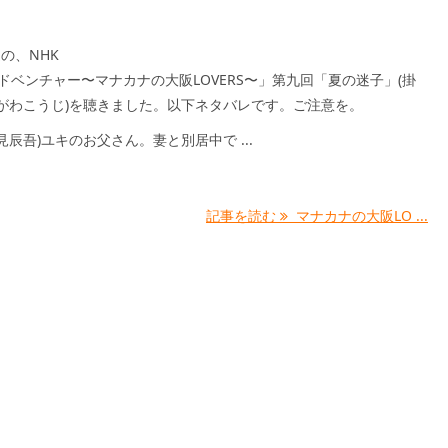
送の、NHK
ドベンチャー〜マナカナの大阪LOVERS〜」第九回「夏の迷子」(掛
けがわこうじ)を聴きました。以下ネタバレです。ご注意を。
見辰吾)ユキのお父さん。妻と別居中で ...
記事を読む
マナカナの大阪LO ...