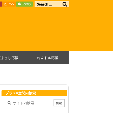

e
Feedly
RSS
だまさし応援
ねんドル応援
プラスα空間内検索