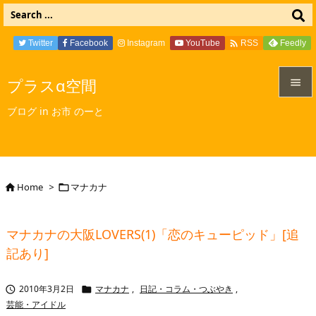

Twitter
Facebook
Instagram
YouTube
Feedly
RSS
プラスα空間


ブログ in お市 のーと
メニュ

サイド

Home
>
マナカナ


前へ

マナカナの大阪LOVERS(1)「恋のキューピッド」[追
次へ
記あり]

検索
2010年3月2日
マナカナ
,
日記・コラム・つぶやき
,


芸能・アイドル