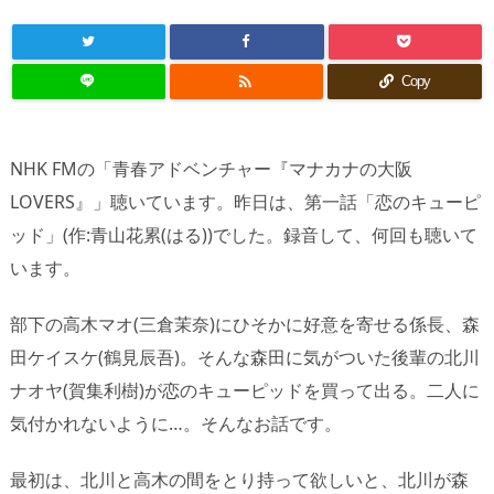

Copy
NHK FMの「青春アドベンチャー『マナカナの大阪
LOVERS』」聴いています。昨日は、第一話「恋のキューピ
ッド」(作:青山花累(はる))でした。録音して、何回も聴いて
います。
部下の高木マオ(三倉茉奈)にひそかに好意を寄せる係長、森
田ケイスケ(鶴見辰吾)。そんな森田に気がついた後輩の北川
ナオヤ(賀集利樹)が恋のキューピッドを買って出る。二人に
気付かれないように…。そんなお話です。
最初は、北川と高木の間をとり持って欲しいと、北川が森