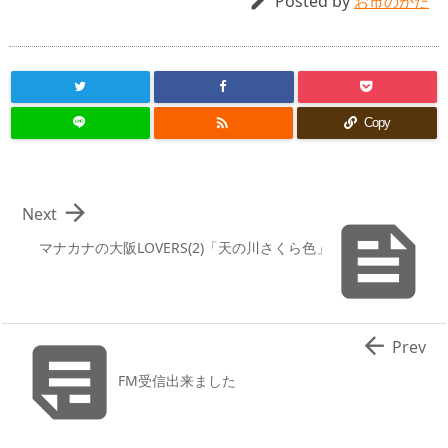
Posted by

お市のかた

Copy

Next

マナカナの大阪LOVERS(2)「天の川さくら色」


Prev
FM受信出来ました