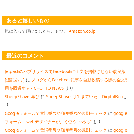
あると嬉しいもの
気に入って頂けましたら、ぜひ。
Amazon.co.jp
最近のコメント
JetpackのパブリサイズでFacebookに全文を掲載させない改良版
[追記あり]
に
ブログからFacebook記事を自動投稿する際の全文引
用を回避する - CHOTTO NEWS
より
SheepShaver再び
に
SheepShaverは生きていた – DigitalBoo
よ
り
Googleフォームで電話番号や郵便番号の規則チェック
に
google
フォーム | webデザイナーがよく使うcssタグ
より
Googleフォームで電話番号や郵便番号の規則チェック
に
google