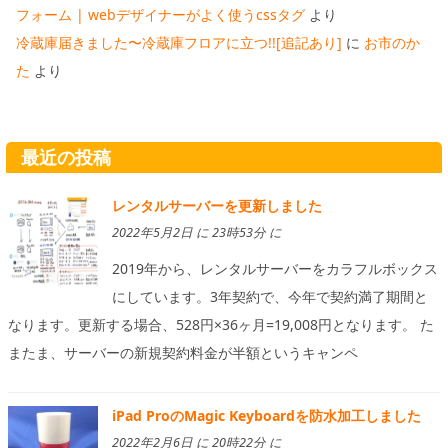
フォーム | webデザイナーがよく使うcssタグ
より
冷蔵庫届きました〜冷蔵庫フロアに立つ!![追記あり]
に
お市のか
た
より
最近の投稿
レンタルサーバーを更新しました
2022年5月2日 に 23時53分 に
2019年から、レンタルサーバーをカラフルボックス
にしています。3年契約で、今年で契約満了期間と
なります。更新する場合、528円×36ヶ月=19,008円となります。 た
またま、サーバーの新規契約料金が半額というキャンペ
iPad ProのMagic Keyboardを防水加工しました
2022年2月6日 に 20時22分 に