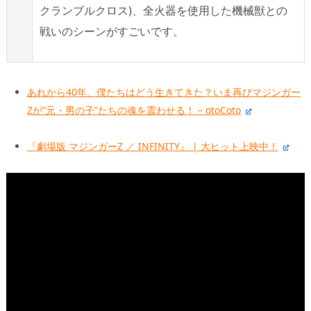
クランブルクロス)、全火器を使用した機械獣との
戦いのシーンがすごいです。
あれから40年、僕たちはどう生きてきた？いま再びマジンガー
Zが“元・男の子”たちの魂を震わせる！ – otoCoto
『劇場版 マジンガーZ ／ INFINITY』 | 大ヒット上映中！