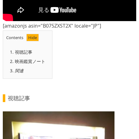
[amazonjs asin="B075ZXST2X" locale="JP"]
Contents
1.
視聴記事
2.
映画鑑賞ノート
3.
関連
視聴記事