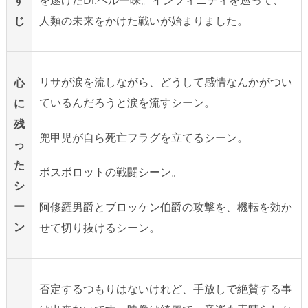
す
人類の未来をかけた戦いが始まりました。
じ
リサが涙を流しながら、どうして感情なんかがつい
心
ているんだろうと涙を流すシーン。
に
残
兜甲児が自ら死亡フラグを立てるシーン。
っ
た
ボスボロットの戦闘シーン。
シ
ー
阿修羅男爵とブロッケン伯爵の攻撃を、機転を効か
ン
せて切り抜けるシーン。
否定するつもりはないけれど、手放しで絶賛する事