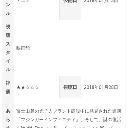
アニメ
公開日
2018年01月13日
ン
ル
視
聴
ス
映画館
タ
イ
ル
評
★★☆☆☆
視聴日
2018年01月28日
価
富士山麓の光子力プラント建設中に発見された遺跡
あ
「マジンガーインフィニティ」。そして、謎の復活
ら
を遂げたDr.ヘル一味。インフィニティを巡って、