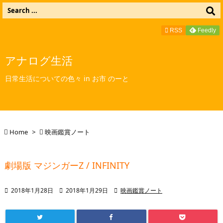

メニュ

RSS
Feedly

サイド
アナログ生活

日常生活についての色々 in お市 のーと
前へ

次へ


Home
>

映画鑑賞ノート
検索
劇場版 マジンガーZ / INFINITY

2018年1月28日

2018年1月29日

映画鑑賞ノート