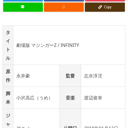

Copy
タ
イ
劇場版 マジンガーZ / INFINITY
ト
ル
原
永井豪
監督
志水淳児
作
脚
小沢高広（うめ）
音楽
渡辺俊幸
本
ジ
ャ