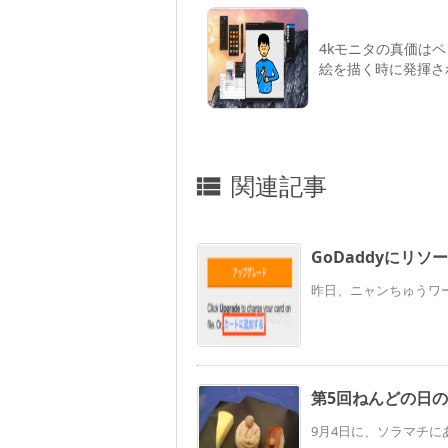
4kモニタの真価は
絵を描く時に発揮さ
関連記事

GoDaddyにリソ
昨日、ニャンちゅうワール
第5回ねんどの日
9月4日に、ソラマチに