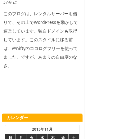
57分 に
このブログは、レンタルサーバーを借
りて、その上でWordPressを動かして
運営しています。独自ドメインも取得
しています。このスタイルに移る前
は、@niftyのココログフリーを使って
ました。ですが、あまりの自由度のな
さ、
カレンダー
2015年11月
日
月
火
水
木
金
土