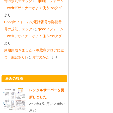
号の規則チェック
に
googleフォーム
| webデザイナーがよく使うcssタグ
より
Googleフォームで電話番号や郵便番
号の規則チェック
に
googleフォーム
| webデザイナーがよく使うcssタグ
より
冷蔵庫届きました〜冷蔵庫フロアに立
つ!![追記あり]
に
お市のかた
より
最近の投稿
レンタルサーバーを更
新しました
2022年5月2日 に 23時53
分 に