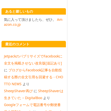
あると嬉しいもの
気に入って頂けましたら、ぜひ。
Am
azon.co.jp
最近のコメント
JetpackのパブリサイズでFacebookに
全文を掲載させない改良版[追記あり]
に
ブログからFacebook記事を自動投
稿する際の全文引用を回避する - CHO
TTO NEWS
より
SheepShaver再び
に
SheepShaverは
生きていた – DigitalBoo
より
Googleフォームで電話番号や郵便番