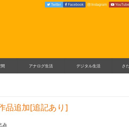
Twitter
Facebook
Instagram
YouTub
空間
アナログ生活
デジタル生活
さ
作品追加[追記あり]
とみ