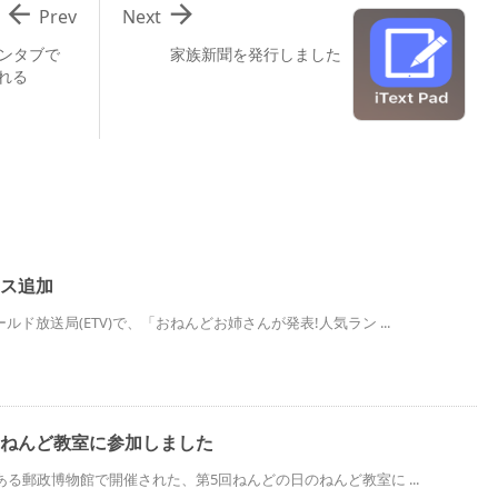


Prev
Next
ペンタブで
家族新聞を発行しました
れる
ース追加
ド放送局(ETV)で、「おねんどお姉さんが発表!人気ラン ...
のねんど教室に参加しました
ある郵政博物館で開催された、第5回ねんどの日のねんど教室に ...