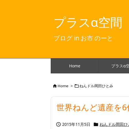
プラスα空間
ブログ in お市 のーと
Home
プラスα
Home
>
ねんドル岡田ひとみ


世界ねんど遺産を6
2015年11月5日
ねんドル岡田ひ

