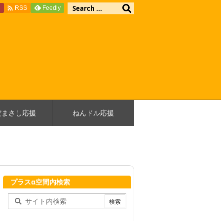

e
Feedly
RSS
だまさし応援
ねんドル応援
プラスα空間内検索