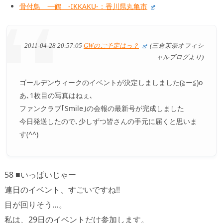
骨付鳥 一鶴 -IKKAKU-：香川県丸亀市
2011-04-28 20:57:05
GWのご予定はっ？
(三倉茉奈オフィシ
ャルブログより)
ゴールデンウィークのイベントが決定しましました(≧ー≦)o
あ､1枚目の写真はねぇ､
ファンクラブ｢Smile｣の会報の最新号が完成しました
今日発送したので､少しずつ皆さんの手元に届くと思いま
す(^^)
58 ■いっぱいじゃー
連日のイベント、すごいですね!!
目が回りそう…。
私は、29日のイベントだけ参加します。