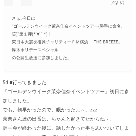
グより)
さぁ､今日は
“ゴールデンウイーク茉奈佳奈イベントツアー(勝手に命名｡
笑)"第１弾(*´∀｀*)!!
東日本大震災復興チャリティーＦＭ横浜 「THE BREEZE」
厚木ホリデースペシャル
の公開生放送に参加しました。
54 ■行ってきました
「ゴールデンウイーク茉奈佳奈イベントツアー」初日に参
加しました。
でも、朝早かったので、眠かったよ～。zzz
茉奈さん達の出番は、ちゃんと起きてたからね～。
握手会が終わった後に、話したかった事を思いついてしま