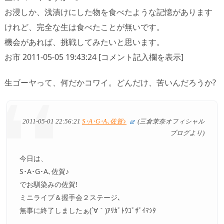
お浸しか、浅漬けにした物を食べたような記憶があります
けれど、完全な生は食べたことが無いです。
機会があれば、挑戦してみたいと思います。
お市 2011-05-05 19:43:24 [コメント記入欄を表示]
生ゴーヤって、何だかコワイ。どんだけ、苦いんだろうか?
2011-05-01 22:56:21
S･A･G･A､佐賀♪
(三倉茉奈オフィシャル
ブログより)
今日は、
S･A･G･A､佐賀♪
でお馴染みの佐賀!
ミニライブ＆握手会２ステージ､
無事に終了しましたぁ(´∀｀)ｱﾘｶﾞﾄｳｺﾞｻﾞｲﾏｼﾀ