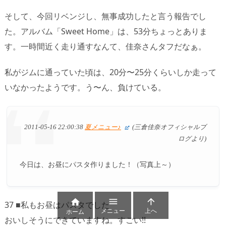
そして、今回リベンジし、無事成功したと言う報告でし
た。アルバム「Sweet Home」は、53分ちょっとありま
す。一時間近く走り通すなんて、佳奈さんタフだなぁ。
私がジムに通っていた頃は、20分〜25分くらいしか走って
いなかったようです。う〜ん、負けている。
2011-05-16 22:00:38
夏メニュー♪
(三倉佳奈オフィシャルブ
ログより)
今日は、お昼にパスタ作りました！（写真上～）



37 ■私もお昼はパスタでした
メニュー
上へ
ホーム
おいしそうにできていますね。すごい!!