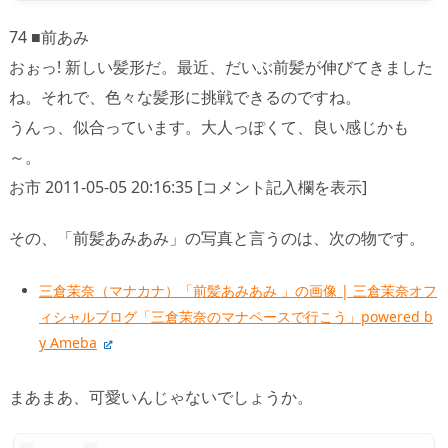
74 ■前あみ
おぉっ! 新しい髪形だ。最近、だいぶ前髪が伸びてきました
ね。それで、色々な髪形に挑戦できるのですね。
うんっ、似合っています。大人っぽくて、良い感じかも
～。
お市 2011-05-05 20:16:35 [コメント記入欄を表示]
その、「前髪あみあみ」の写真と言うのは、次の物です。
三倉茉奈（マナカナ）「前髪あみあみ 」の画像 | 三倉茉奈オフ
ィシャルブログ「三倉茉奈のマナペースで行こう」powered b
y Ameba
まあまあ、可愛いんじゃないでしょうか。