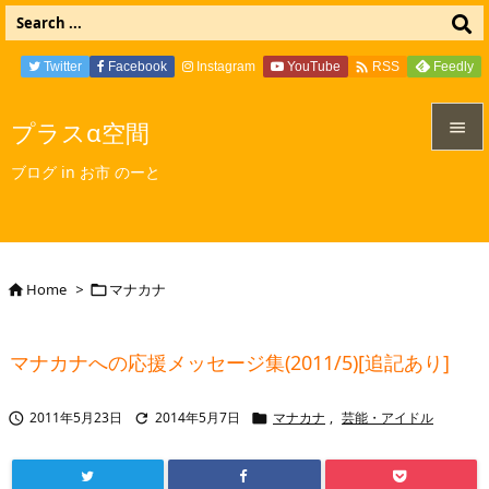

Twitter
Facebook
Instagram
YouTube
Feedly
RSS
プラスα空間


ブログ in お市 のーと
メニュ

サイド

Home
>
マナカナ


前へ

マナカナへの応援メッセージ集(2011/5)[追記あり]
次へ

2011年5月23日
2014年5月7日
マナカナ
,
芸能・アイドル



検索