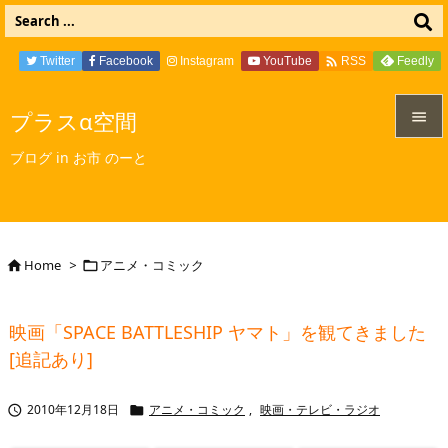

Twitter
Facebook
Instagram
YouTube
Feedly
RSS
プラスα空間


ブログ in お市 のーと
メニュ

サイド

Home
>
アニメ・コミック


前へ

映画「SPACE BATTLESHIP ヤマト」を観てきました
次へ
[追記あり]

検索
2010年12月18日
アニメ・コミック
,
映画・テレビ・ラジオ

