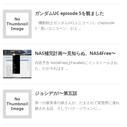
ガンダムUC episode 5を観ました
「機動戦士ガンダムUC(ユニコーン)」のepisode
5「黒いユニコーン」が上 ...
NAS補完計画〜見知らぬ、NAS4Free〜
内容予告 NAS4FreeはParallelsにインストールされ
た。だがそれはす ...
ジョシデカ!〜第五話
第一の被害者の娘さんが、だまされて変態男に連れ
廻される話、そしてパク・ジウォンに ...