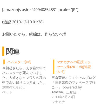
[amazonjs asin="4094085483" locale="JP"]
(追記 2010-12-19 01:38)
お願いだから、続編は、作らないで!!
関連
ハムスター永眠
マナカナへの応援メッ
セージ集(2011/5)[追記
今朝起きたら、えさ箱の中で
あり]
ハムスターが死んでいまし
た。大好きなヒマワリの種の
三倉茉奈オフィシャルブログ
中で永い眠りにつきました…
「三倉茉奈のマナペースで行
2006年6月26日
こう」 powered by
ペット
Ameba、三倉佳…
2011年5月23日
マナカナ