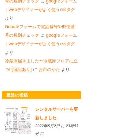
号の規則チェック
に
googleフォーム
| webデザイナーがよく使うcssタグ
より
Googleフォームで電話番号や郵便番
号の規則チェック
に
googleフォーム
| webデザイナーがよく使うcssタグ
より
冷蔵庫届きました〜冷蔵庫フロアに立
つ!![追記あり]
に
お市のかた
より
最近の投稿
レンタルサーバーを更
新しました
2022年5月2日 に 23時53
分 に