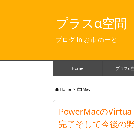
プラスα空間
ブログ in お市 のーと
Home
プラスα
Home
>
Mac


PowerMacのVirtu
完了そして今後の