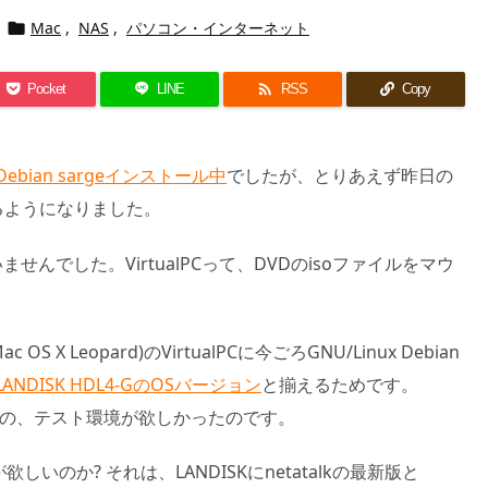
Mac
,
NAS
,
パソコン・インターネット


Pocket
LINE
RSS
Copy
にDebian sargeインストール中
でしたが、とりあえず昨日の
るようになりました。
せんでした。VirtualPCって、DVDのisoファイルをマウ
S X Leopard)のVirtualPCに今ごろGNU/Linux Debian
LANDISK HDL4-GのOSバージョン
と揃えるためです。
NAS)の為の、テスト環境が欲しかったのです。
しいのか? それは、LANDISKにnetatalkの最新版と