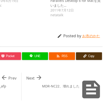
10年6月19日
Parallels Desktop 6 for Macを買
c
いました…
2011年7月12日
netatalk
Posted by

お市のかた

Pocket
LINE
RSS
Copy


Prev
Next

_afp
MDR-NC22、壊れました