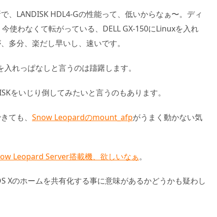
所で、LANDISK HDL4-Gの性能って、低いからなぁ〜。ディ
わなくて転がっている、DELL GX-150にLinuxを入れ
た方が、多分、楽だし早いし、速いです。
0を入れっぱなしと言うのは躊躇します。
DISKをいじり倒してみたいと言うのもあります。
できても、
Snow Leopardのmount_afp
がうまく動かない気
 Snow Leopard Server搭載機、欲しいなぁ
。
 OS Xのホームを共有化する事に意味があるかどうかも疑わし