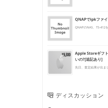
QNAPでipkファ
QNAPのNAS、TS-41
Apple Stor
いの?[追記あり]
先日、査定結果が出ました。
ディスカッション