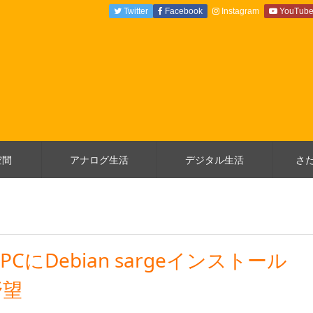
Twitter
Facebook
Instagram
YouTub
空間
アナログ生活
デジタル生活
さ
alPCにDebian sargeインストール
野望