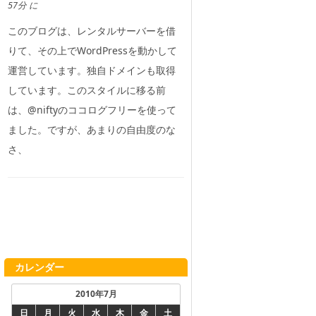
57分 に
このブログは、レンタルサーバーを借
りて、その上でWordPressを動かして
運営しています。独自ドメインも取得
しています。このスタイルに移る前
は、@niftyのココログフリーを使って
ました。ですが、あまりの自由度のな
さ、
カレンダー
2010年7月
日
月
火
水
木
金
土