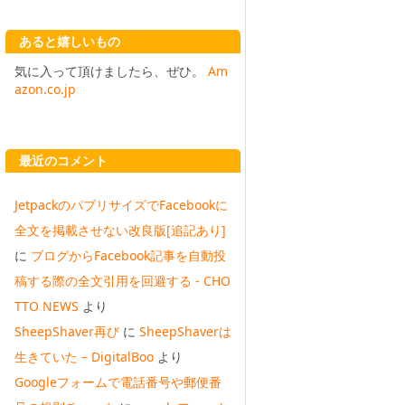
あると嬉しいもの
気に入って頂けましたら、ぜひ。
Am
azon.co.jp
最近のコメント
JetpackのパブリサイズでFacebookに
全文を掲載させない改良版[追記あり]
に
ブログからFacebook記事を自動投
稿する際の全文引用を回避する - CHO
TTO NEWS
より
SheepShaver再び
に
SheepShaverは
生きていた – DigitalBoo
より
Googleフォームで電話番号や郵便番