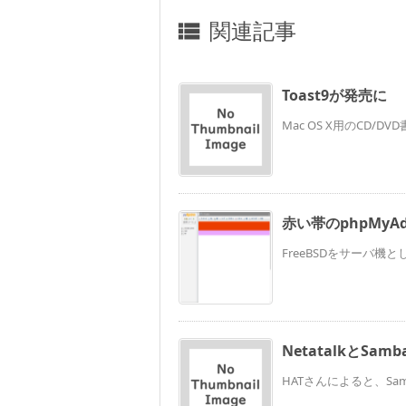
関連記事

Toast9が発売に
Mac OS X用のCD/DVD書
赤い帯のphpMyAd
FreeBSDをサーバ機
NetatalkとS
HATさんによると、Sam