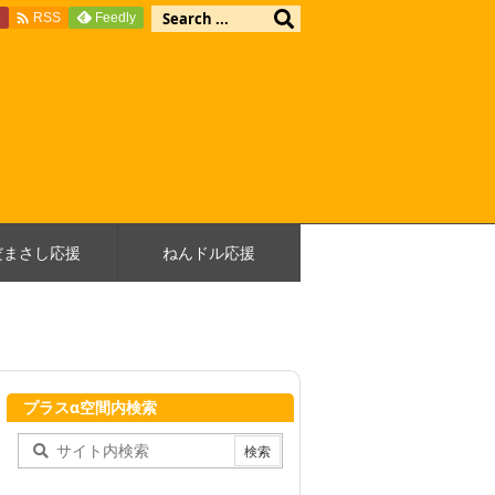

e
Feedly
RSS
だまさし応援
ねんドル応援
プラスα空間内検索