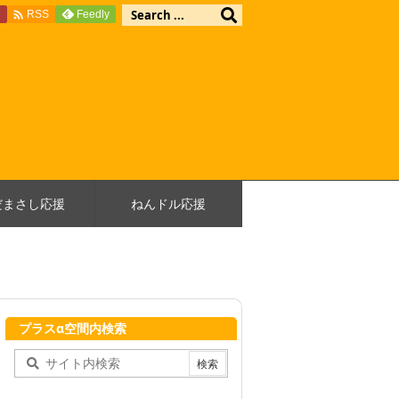

e
Feedly
RSS
だまさし応援
ねんドル応援
プラスα空間内検索