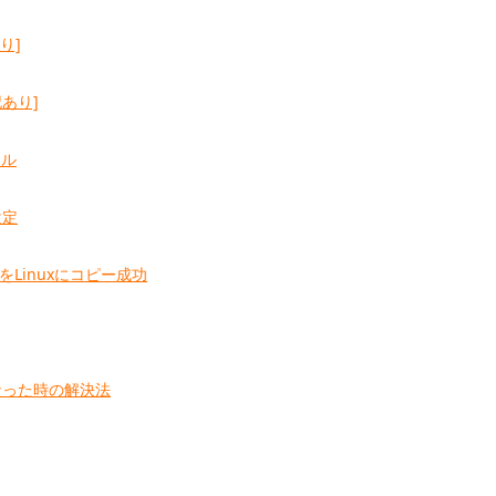
り]
記あり]
ール
設定
ルをLinuxにコピー成功
なった時の解決法