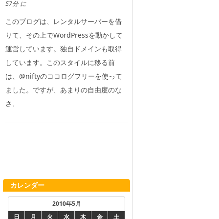
57分 に
このブログは、レンタルサーバーを借
りて、その上でWordPressを動かして
運営しています。独自ドメインも取得
しています。このスタイルに移る前
は、@niftyのココログフリーを使って
ました。ですが、あまりの自由度のな
さ、
カレンダー
2010年5月
日
月
火
水
木
金
土