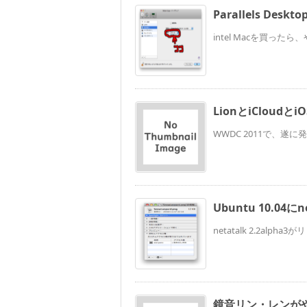
Parallels Des
intel Macを買ったら、
LionとiCloud
WWDC 2011で、遂
Ubuntu 10.04に
netatalk 2.2al
鏡音リン・レンが