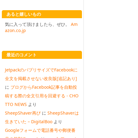
あると嬉しいもの
気に入って頂けましたら、ぜひ。
Am
azon.co.jp
最近のコメント
JetpackのパブリサイズでFacebookに
全文を掲載させない改良版[追記あり]
に
ブログからFacebook記事を自動投
稿する際の全文引用を回避する - CHO
TTO NEWS
より
SheepShaver再び
に
SheepShaverは
生きていた – DigitalBoo
より
Googleフォームで電話番号や郵便番