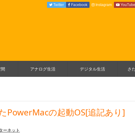
Twitter
Facebook
Instagram
YouTub
空間
アナログ生活
デジタル生活
さ
入れたPowerMacの起動OS[追記あり]
ターネット