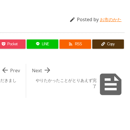
Posted by

お市のかた

Pocket
LINE
RSS
Copy


Prev
Next

ただきまし
やりたかったことがとりあえず完
了