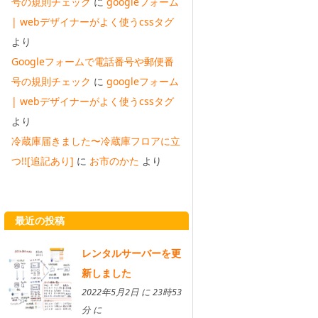
号の規則チェック
に
googleフォーム
| webデザイナーがよく使うcssタグ
より
Googleフォームで電話番号や郵便番
号の規則チェック
に
googleフォーム
| webデザイナーがよく使うcssタグ
より
冷蔵庫届きました〜冷蔵庫フロアに立
つ!![追記あり]
に
お市のかた
より
最近の投稿
レンタルサーバーを更
新しました
2022年5月2日 に 23時53
分 に