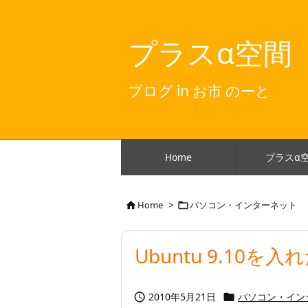
プラスα空間
ブログ in お市 のーと
Home
プラスα
Home
>
パソコン・インターネット


Ubuntu 9.10を
2010年5月21日
パソコン・イン

