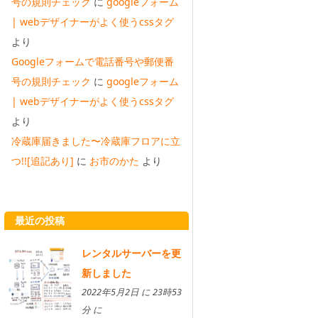
号の規則チェック
に
googleフォーム
| webデザイナーがよく使うcssタグ
より
Googleフォームで電話番号や郵便番
号の規則チェック
に
googleフォーム
| webデザイナーがよく使うcssタグ
より
冷蔵庫届きました〜冷蔵庫フロアに立
つ!![追記あり]
に
お市のかた
より
最近の投稿
レンタルサーバーを更
新しました
2022年5月2日 に 23時53
分 に