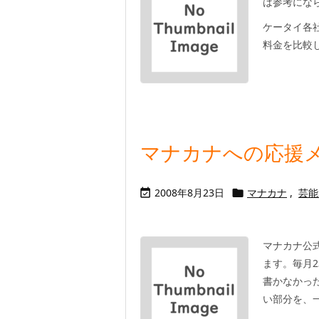
は参考にな
ケータイ各
料金を比較し
マナカナへの応援メッ
2008年8月23日
マナカナ
,
芸能


マナカナ公
ます。毎月
書かなかっ
い部分を、一部