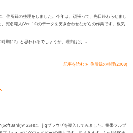
月に、住所録の整理をしました。今年は、頑張って、先日終わらせまし
、宛名職人(Ver. 14)のデータを突き合わせながらの作業です。根気
。
時期に?」と思われるでしょうが、理由は別 ...
記事を読む
住所録の整理(2008)
入
SoftBank)912SHに、jigブラウザを導入してみました。携帯フルブ
アプリ:jig.jp(ジグジェイピー)の商品です。取りあえず、1ヶ月630円