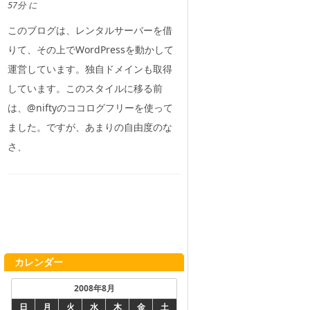
57分 に
このブログは、レンタルサーバーを借
りて、その上でWordPressを動かして
運営しています。独自ドメインも取得
しています。このスタイルに移る前
は、@niftyのココログフリーを使って
ました。ですが、あまりの自由度のな
さ、
カレンダー
2008年8月
日
月
火
水
木
金
土