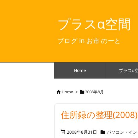
プラスα空間
ブログ in お市 のーと
Home
プラスα
Home
>
2008年8月


住所録の整理(2008)
2008年8月31日
パソコン・イン

