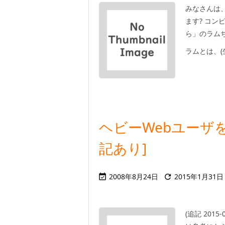
みなさんは
ます? コン
ら」のラム
ラムとは、(生
ヘビーWebユーザ
記あり]
2008年8月24日
2015年1月31日


(追記 201