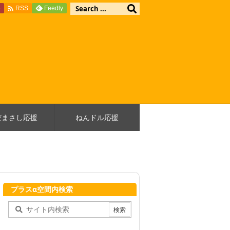

e
Feedly
RSS
だまさし応援
ねんドル応援
プラスα空間内検索