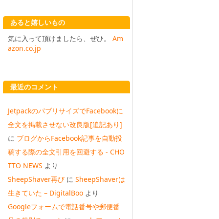
あると嬉しいもの
気に入って頂けましたら、ぜひ。
Am
azon.co.jp
最近のコメント
JetpackのパブリサイズでFacebookに
全文を掲載させない改良版[追記あり]
に
ブログからFacebook記事を自動投
稿する際の全文引用を回避する - CHO
TTO NEWS
より
SheepShaver再び
に
SheepShaverは
生きていた – DigitalBoo
より
Googleフォームで電話番号や郵便番