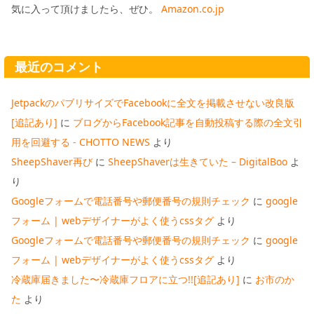
気に入って頂けましたら、ぜひ。
Amazon.co.jp
最近のコメント
JetpackのパブリサイズでFacebookに全文を掲載させない改良版
[追記あり]
に
ブログからFacebook記事を自動投稿する際の全文引
用を回避する - CHOTTO NEWS
より
SheepShaver再び
に
SheepShaverは生きていた – DigitalBoo
よ
り
Googleフォームで電話番号や郵便番号の規則チェック
に
google
フォーム | webデザイナーがよく使うcssタグ
より
Googleフォームで電話番号や郵便番号の規則チェック
に
google
フォーム | webデザイナーがよく使うcssタグ
より
冷蔵庫届きました〜冷蔵庫フロアに立つ!![追記あり]
に
お市のか
た
より