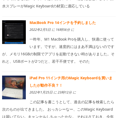
水スプレーがMagic Keyboardの材質に適応している
MacBook Pro 14インチを予約しました
2022年2月5日 に 16時56分 に
一昨年、M1 MacBook Proを購入し、快適に使って
います。ですが、速度的にはまあ不満はないのです
が、メモリ16GBの制限でアプリを起動できない時がありました。そ
れと、USBポートが2つだと、若干不便です。 そのた
iPad Pro 11インチ用のMagic Keyboardを買いま
したが動作不良？！
2022年1月25日 に 23時12分 に
この記事を書こうとして、過去の記事を検索したら
次のものが出てきました。 おっカシーなー、このMagic Keyboard
は届いてない。キャンセルしちゃったかな。 それはさておき、今年