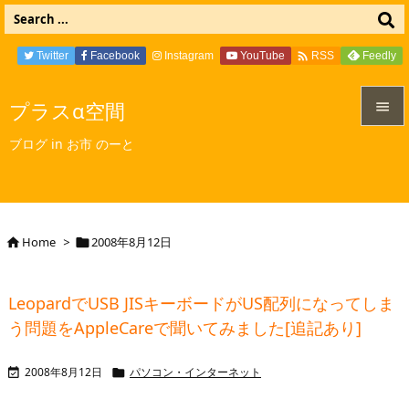

Twitter
Facebook
Instagram
YouTube
Feedly
RSS
プラスα空間


ブログ in お市 のーと
メニュ

サイド

Home
>
2008年8月12日


前へ

LeopardでUSB JISキーボードがUS配列になってしま
次へ
う問題をAppleCareで聞いてみました[追記あり]

検索
2008年8月12日
パソコン・インターネット

