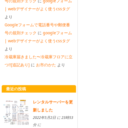
号の規則チェック
に
googleフォーム
| webデザイナーがよく使うcssタグ
より
Googleフォームで電話番号や郵便番
号の規則チェック
に
googleフォーム
| webデザイナーがよく使うcssタグ
より
冷蔵庫届きました〜冷蔵庫フロアに立
つ!![追記あり]
に
お市のかた
より
最近の投稿
レンタルサーバーを更
新しました
2022年5月2日 に 23時53
分 に