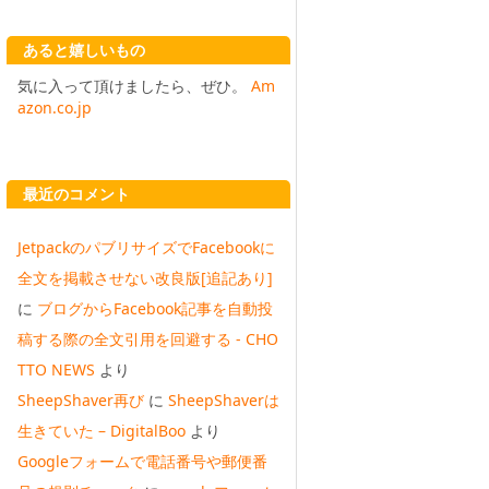
あると嬉しいもの
気に入って頂けましたら、ぜひ。
Am
azon.co.jp
最近のコメント
JetpackのパブリサイズでFacebookに
全文を掲載させない改良版[追記あり]
に
ブログからFacebook記事を自動投
稿する際の全文引用を回避する - CHO
TTO NEWS
より
SheepShaver再び
に
SheepShaverは
生きていた – DigitalBoo
より
Googleフォームで電話番号や郵便番