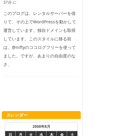
57分 に
このブログは、レンタルサーバーを借
りて、その上でWordPressを動かして
運営しています。独自ドメインも取得
しています。このスタイルに移る前
は、@niftyのココログフリーを使って
ました。ですが、あまりの自由度のな
さ、
カレンダー
2008年8月
日
月
火
水
木
金
土