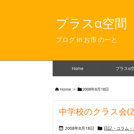
プラスα空間
ブログ in お市 のーと
Home
プラスα
Home
>
2008年8月18日


中学校のクラス会(2
2008年8月18日
日記・コラム・

