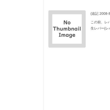
(追記 200
この前、レ
生レバー(レ