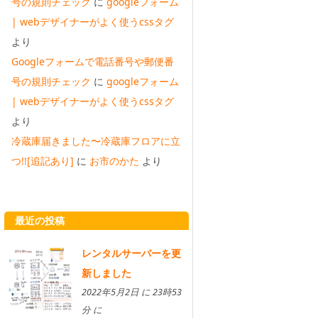
号の規則チェック
に
googleフォーム
| webデザイナーがよく使うcssタグ
より
Googleフォームで電話番号や郵便番
号の規則チェック
に
googleフォーム
| webデザイナーがよく使うcssタグ
より
冷蔵庫届きました〜冷蔵庫フロアに立
つ!![追記あり]
に
お市のかた
より
最近の投稿
レンタルサーバーを更
新しました
2022年5月2日 に 23時53
分 に