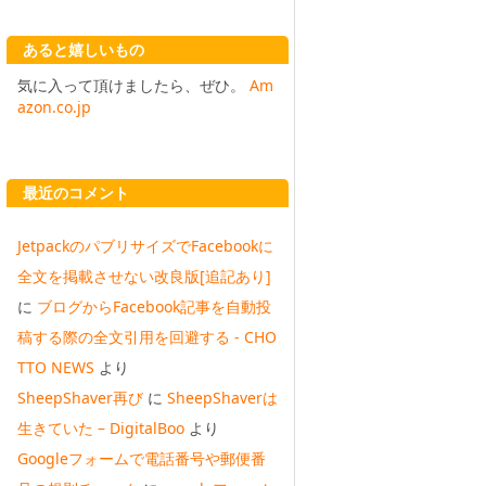
あると嬉しいもの
気に入って頂けましたら、ぜひ。
Am
azon.co.jp
最近のコメント
JetpackのパブリサイズでFacebookに
全文を掲載させない改良版[追記あり]
に
ブログからFacebook記事を自動投
稿する際の全文引用を回避する - CHO
TTO NEWS
より
SheepShaver再び
に
SheepShaverは
生きていた – DigitalBoo
より
Googleフォームで電話番号や郵便番