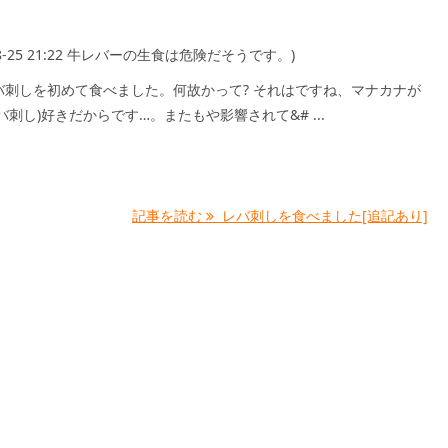
8-8-25 21:22 牛レバーの生食は危険だそうです。)
バ刺しを初めて食べました。何故かって? それはですね、マナカナが
バ刺し)好きだからです…。またもや影響されて&# ...
記事を読む
レバ刺しを食べました[追記あり]