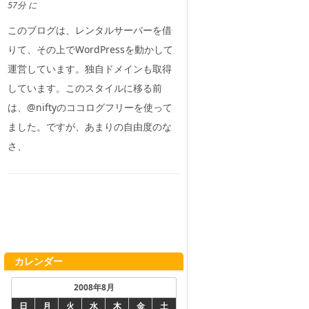
57分 に
このブログは、レンタルサーバーを借
りて、その上でWordPressを動かして
運営しています。独自ドメインも取得
しています。このスタイルに移る前
は、@niftyのココログフリーを使って
ました。ですが、あまりの自由度のな
さ、
カレンダー
2008年8月
日
月
火
水
木
金
土