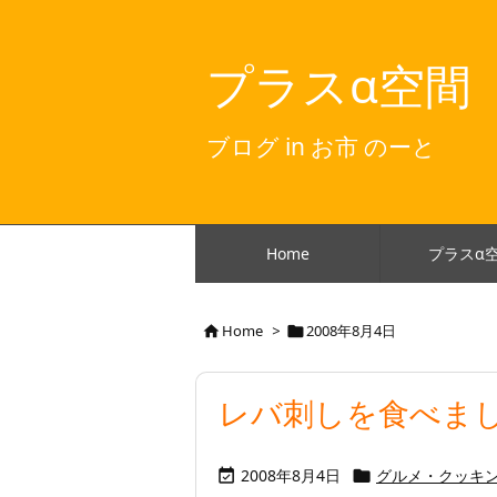
プラスα空間
ブログ in お市 のーと
Home
プラスα
Home
>
2008年8月4日


レバ刺しを食べまし
2008年8月4日
グルメ・クッキ

