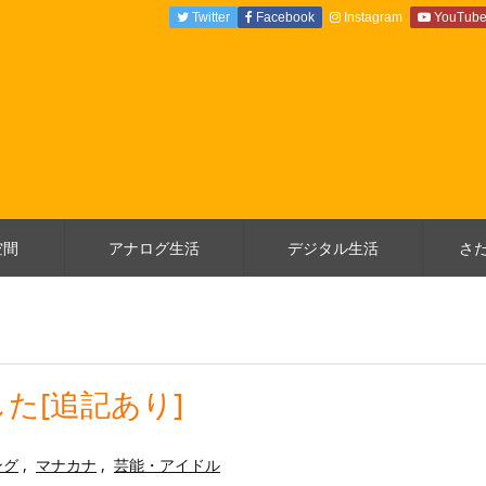
Twitter
Facebook
Instagram
YouTub
空間
アナログ生活
デジタル生活
さ
た[追記あり]
ング
,
マナカナ
,
芸能・アイドル