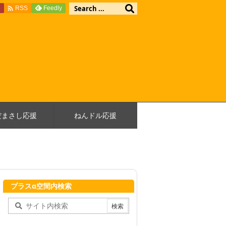

e
Feedly
RSS
だまさし応援
ねんドル応援
プラスα空間内検索