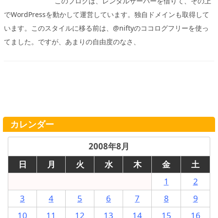
このブログは、レンタルサーバーを借りて、その上
でWordPressを動かして運営しています。独自ドメインも取得して
います。このスタイルに移る前は、@niftyのココログフリーを使っ
てました。ですが、あまりの自由度のなさ、
カレンダー
2008年8月
日
月
火
水
木
金
土
1
2
3
4
5
6
7
8
9
10
11
12
13
14
15
16