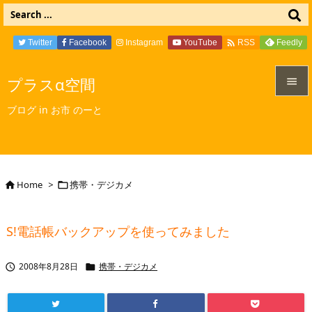

Twitter
Facebook
Instagram
YouTube
Feedly
RSS
プラスα空間


ブログ in お市 のーと
メニュ

サイド

Home
>
携帯・デジカメ


前へ

S!電話帳バックアップを使ってみました
次へ

2008年8月28日
携帯・デジカメ


検索