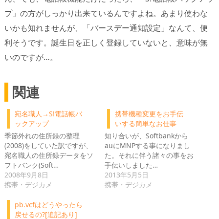
プ」の方がしっかり出来ているんですよね。あまり使わな
いかも知れませんが、「バースデー通知設定」なんて、便
利そうです。誕生日を正しく登録していないと、意味が無
いのですが…。
関連
宛名職人→S!電話帳バ
携帯機種変更をお手伝
ックアップ
いする簡単なお仕事
季節外れの住所録の整理
知り合いが、Softbankから
(2008)をしていた訳ですが、
auにMNPする事になりまし
宛名職人の住所録データをソ
た。それに伴う諸々の事をお
フトバンク(Soft…
手伝いしました…
2008年9月8日
2013年5月5日
携帯・デジカメ
携帯・デジカメ
pb.vcfはどうやったら
戻せるの?[追記あり]