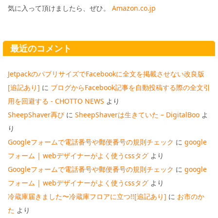
気に入って頂けましたら、ぜひ。
Amazon.co.jp
最近のコメント
JetpackのパブリサイズでFacebookに全文を掲載させない改良版
[追記あり]
に
ブログからFacebook記事を自動投稿する際の全文引
用を回避する - CHOTTO NEWS
より
SheepShaver再び
に
SheepShaverは生きていた – DigitalBoo
よ
り
Googleフォームで電話番号や郵便番号の規則チェック
に
google
フォーム | webデザイナーがよく使うcssタグ
より
Googleフォームで電話番号や郵便番号の規則チェック
に
google
フォーム | webデザイナーがよく使うcssタグ
より
冷蔵庫届きました〜冷蔵庫フロアに立つ!![追記あり]
に
お市のか
た
より