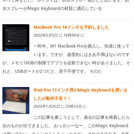
水スプレーがMagic Keyboardの材質に適応している
MacBook Pro 14インチを予約しました
2022年2月5日 に 16時56分 に
一昨年、M1 MacBook Proを購入し、快適に使って
います。ですが、速度的にはまあ不満はないのです
が、メモリ16GBの制限でアプリを起動できない時がありました。そ
れと、USBポートが2つだと、若干不便です。 そのた
iPad Pro 11インチ用のMagic Keyboardを買いま
したが動作不良？！
2022年1月25日 に 23時12分 に
この記事を書こうとして、過去の記事を検索したら
次のものが出てきました。 おっカシーなー、このMagic Keyboard
は届いてない。キャンセルしちゃったかな。 それはさておき、今年