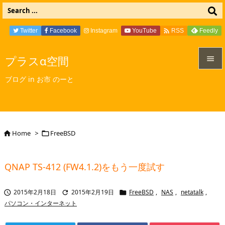

Twitter
Facebook
Instagram
YouTube
Feedly
RSS
プラスα空間


ブログ in お市 のーと
メニュ

サイド

Home
>
FreeBSD


前へ

QNAP TS-412 (FW4.1.2)をもう一度試す
次へ

2015年2月18日
2015年2月19日
FreeBSD
,
NAS
,
netatalk
,



検索
パソコン・インターネット