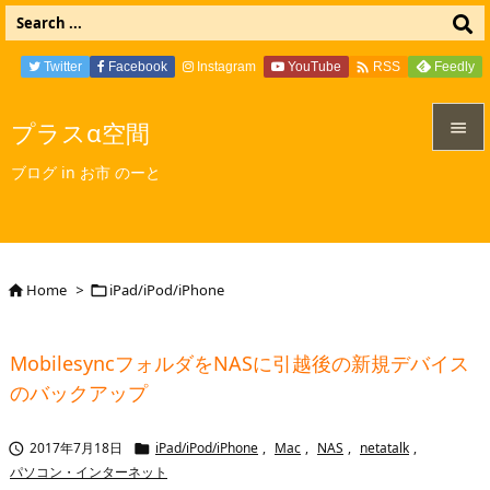

Twitter
Facebook
Instagram
YouTube
Feedly
RSS
プラスα空間


ブログ in お市 のーと
メニュ

サイド

Home
>
iPad/iPod/iPhone


前へ

MobilesyncフォルダをNASに引越後の新規デバイス
次へ
のバックアップ

検索
2017年7月18日
iPad/iPod/iPhone
,
Mac
,
NAS
,
netatalk
,


パソコン・インターネット