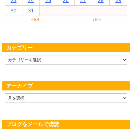
23
24
25
26
27
28
29
30
31
« 6月
8月 »
カテゴリー
カ
テ
ゴ
リ
ー
アーカイブ
ア
ー
カ
イ
ブ
ブログをメールで購読