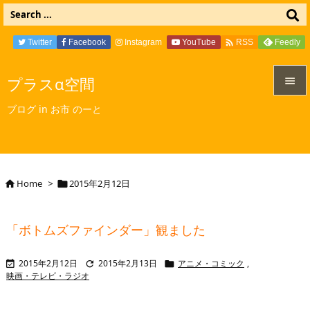

Twitter
Facebook
Instagram
YouTube
Feedly
RSS
プラスα空間


ブログ in お市 のーと
メニュ

サイド

Home
>
2015年2月12日


前へ

「ボトムズファインダー」観ました
次へ

2015年2月12日
2015年2月13日
アニメ・コミック
,



検索
映画・テレビ・ラジオ