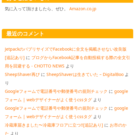
気に入って頂けましたら、ぜひ。
Amazon.co.jp
最近のコメント
JetpackのパブリサイズでFacebookに全文を掲載させない改良版
[追記あり]
に
ブログからFacebook記事を自動投稿する際の全文引
用を回避する - CHOTTO NEWS
より
SheepShaver再び
に
SheepShaverは生きていた – DigitalBoo
よ
り
Googleフォームで電話番号や郵便番号の規則チェック
に
google
フォーム | webデザイナーがよく使うcssタグ
より
Googleフォームで電話番号や郵便番号の規則チェック
に
google
フォーム | webデザイナーがよく使うcssタグ
より
冷蔵庫届きました〜冷蔵庫フロアに立つ!![追記あり]
に
お市のか
た
より