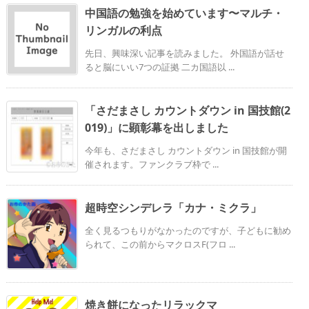
中国語の勉強を始めています〜マルチ・
リンガルの利点
先日、興味深い記事を読みました。 外国語が話せ
ると脳にいい7つの証拠 二カ国語以 ...
「さだまさし カウントダウン in 国技館(2
019)」に顕彰幕を出しました
今年も、さだまさし カウントダウン in 国技館が開
催されます。ファンクラブ枠で ...
超時空シンデレラ「カナ・ミクラ」
全く見るつもりがなかったのですが、子どもに勧め
られて、この前からマクロスF(フロ ...
焼き餅になったリラックマ