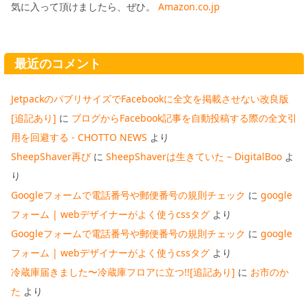
気に入って頂けましたら、ぜひ。
Amazon.co.jp
最近のコメント
JetpackのパブリサイズでFacebookに全文を掲載させない改良版
[追記あり]
に
ブログからFacebook記事を自動投稿する際の全文引
用を回避する - CHOTTO NEWS
より
SheepShaver再び
に
SheepShaverは生きていた – DigitalBoo
よ
り
Googleフォームで電話番号や郵便番号の規則チェック
に
google
フォーム | webデザイナーがよく使うcssタグ
より
Googleフォームで電話番号や郵便番号の規則チェック
に
google
フォーム | webデザイナーがよく使うcssタグ
より
冷蔵庫届きました〜冷蔵庫フロアに立つ!![追記あり]
に
お市のか
た
より