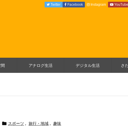
Twitter
Facebook
Instagram
YouTub
空間
アナログ生活
デジタル生活
さ
スポーツ
,
旅行・地域
,
趣味
