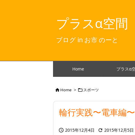
プラスα空間
ブログ in お市 のーと
Home
プラスα
Home
>
スポーツ


輪行実践〜電車編〜
2015年12月4日
2015年12月5日

