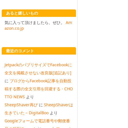
あると嬉しいもの
気に入って頂けましたら、ぜひ。
Am
azon.co.jp
最近のコメント
JetpackのパブリサイズでFacebookに
全文を掲載させない改良版[追記あり]
に
ブログからFacebook記事を自動投
稿する際の全文引用を回避する - CHO
TTO NEWS
より
SheepShaver再び
に
SheepShaverは
生きていた – DigitalBoo
より
Googleフォームで電話番号や郵便番