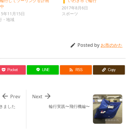
輪行してツーリングを計画
いわき市で輪行
中
2017年8月6日
15年11月15日
スポーツ
行・地域
Posted by

お市のかた

Pocket
LINE
RSS
Copy


Prev
Next
きました
輪行実践〜飛行機編〜