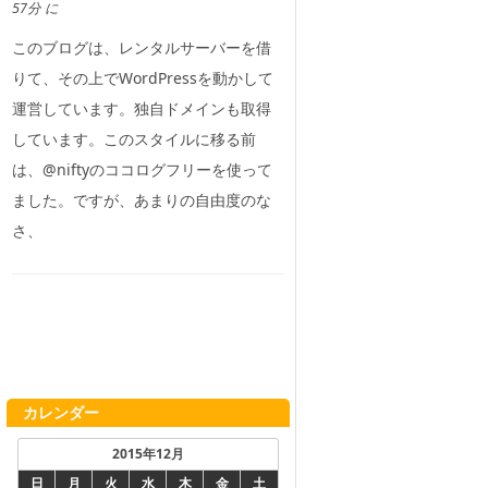
57分 に
このブログは、レンタルサーバーを借
りて、その上でWordPressを動かして
運営しています。独自ドメインも取得
しています。このスタイルに移る前
は、@niftyのココログフリーを使って
ました。ですが、あまりの自由度のな
さ、
カレンダー
2015年12月
日
月
火
水
木
金
土