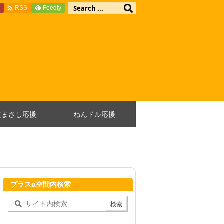

e
Feedly
RSS
だまさし応援
ねんドル応援
プラスα空間内検索