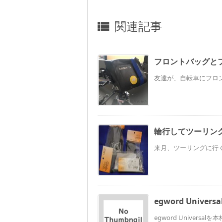
関連記事

フロントバッグと
友達が、自転車にフロン
輪行してツーリン
来月、ツーリングに行く
egword Univer
egword Univers