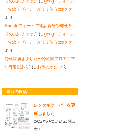
号の規則チェック
に
googleフォーム
| webデザイナーがよく使うcssタグ
より
Googleフォームで電話番号や郵便番
号の規則チェック
に
googleフォーム
| webデザイナーがよく使うcssタグ
より
冷蔵庫届きました〜冷蔵庫フロアに立
つ!![追記あり]
に
お市のかた
より
最近の投稿
レンタルサーバーを更
新しました
2022年5月2日 に 23時53
分 に