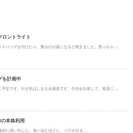
フロントライト
トバッグを付けたら、乗るのが楽になると聞きました。買っちゃ ...
グを計画中
予定です。行き先はしまなみ海道です。今治を出発して、尾道に ...
salの本格利用
alを本格的に使い出した。使い込むほどに、バグが分る ...