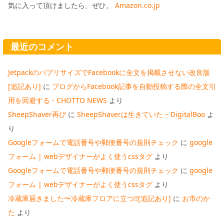
気に入って頂けましたら、ぜひ。
Amazon.co.jp
最近のコメント
JetpackのパブリサイズでFacebookに全文を掲載させない改良版
[追記あり]
に
ブログからFacebook記事を自動投稿する際の全文引
用を回避する - CHOTTO NEWS
より
SheepShaver再び
に
SheepShaverは生きていた – DigitalBoo
よ
り
Googleフォームで電話番号や郵便番号の規則チェック
に
google
フォーム | webデザイナーがよく使うcssタグ
より
Googleフォームで電話番号や郵便番号の規則チェック
に
google
フォーム | webデザイナーがよく使うcssタグ
より
冷蔵庫届きました〜冷蔵庫フロアに立つ!![追記あり]
に
お市のか
た
より