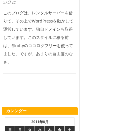
57分 に
このブログは、レンタルサーバーを借
りて、その上でWordPressを動かして
運営しています。独自ドメインも取得
しています。このスタイルに移る前
は、@niftyのココログフリーを使って
ました。ですが、あまりの自由度のな
さ、
カレンダー
2011年8月
日
月
火
水
木
金
土