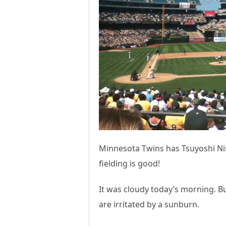
Minnesota Twins has Tsuyoshi Nis
fielding is good!
It was cloudy today’s morning. Bu
are irritated by a sunburn.