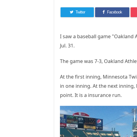
Twitter
Facebook
I saw a baseball game "Oakland A
Jul. 31.
The game was 7-3, Oakland Athle
At the first inning, Minnesota Twi
in one inning. At the next inning, 
point. It is a insurance run.