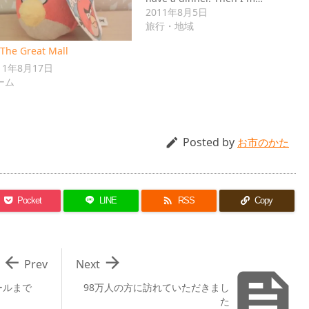
2011年8月5日
旅行・地域
The Great Mall
11年8月17日
ーム
Posted by

お市のかた

Pocket
LINE
RSS
Copy


Prev
Next

トールまで
98万人の方に訪れていただきまし
た