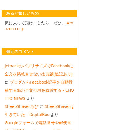
あると嬉しいもの
気に入って頂けましたら、ぜひ。
Am
azon.co.jp
最近のコメント
JetpackのパブリサイズでFacebookに
全文を掲載させない改良版[追記あり]
に
ブログからFacebook記事を自動投
稿する際の全文引用を回避する - CHO
TTO NEWS
より
SheepShaver再び
に
SheepShaverは
生きていた – DigitalBoo
より
Googleフォームで電話番号や郵便番