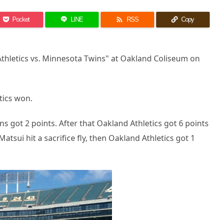

Pocket
LINE
RSS
Copy
thletics vs. Minnesota Twins" at Oakland Coliseum on
tics won.
ns got 2 points. After that Oakland Athletics got 6 points
Matsui hit a sacrifice fly, then Oakland Athletics got 1