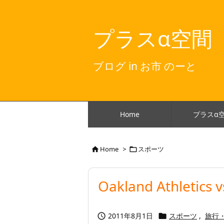
プラスα空間
ブログ in お市 のーと
Home
プラスα
Home
>
スポーツ


Oakland Athletics 
2011年8月1日
スポーツ
,
旅行

