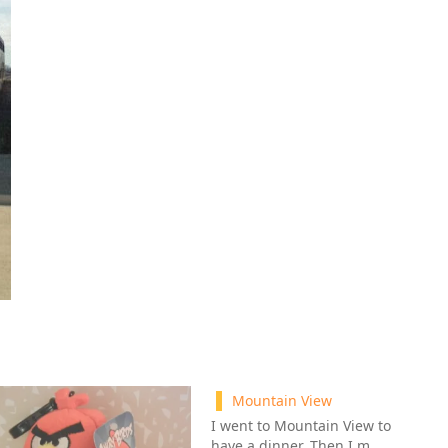
Mountain View
I went to Mountain View to
have a dinner. Then I m…