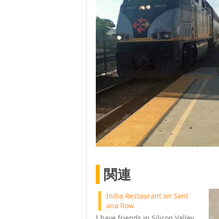
関連
India Restaurant on Sant
ana Row
I have friends in Silicon Valley.