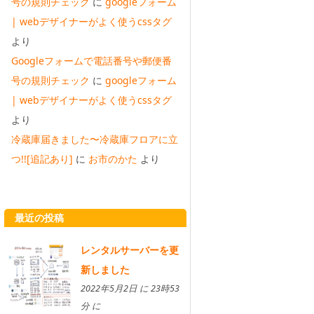
号の規則チェック
に
googleフォーム
| webデザイナーがよく使うcssタグ
より
Googleフォームで電話番号や郵便番
号の規則チェック
に
googleフォーム
| webデザイナーがよく使うcssタグ
より
冷蔵庫届きました〜冷蔵庫フロアに立
つ!![追記あり]
に
お市のかた
より
最近の投稿
レンタルサーバーを更
新しました
2022年5月2日 に 23時53
分 に