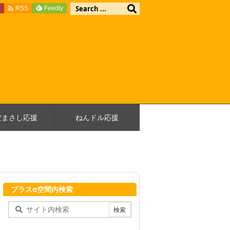

e
Feedly
RSS
だまさし応援
ねんドル応援
プラスα空間内検索