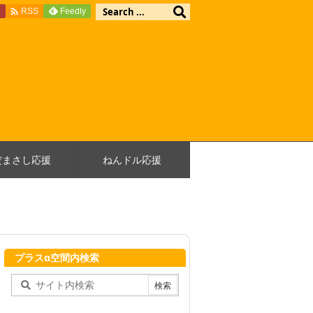

e
Feedly
RSS
だまさし応援
ねんドル応援
プラスα空間内検索