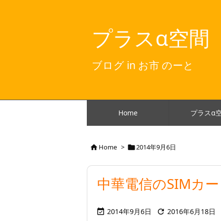
プラスα空間
ブログ in お市 のーと
Home
プラスα
Home
>
2014年9月6日


中華電信のSIMカ
2014年9月6日
2016年6月18日

