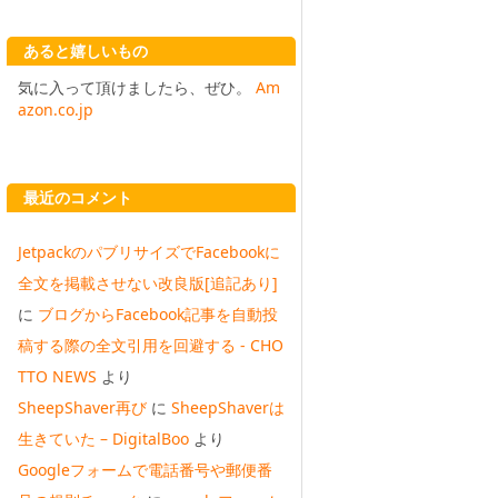
あると嬉しいもの
気に入って頂けましたら、ぜひ。
Am
azon.co.jp
最近のコメント
JetpackのパブリサイズでFacebookに
全文を掲載させない改良版[追記あり]
に
ブログからFacebook記事を自動投
稿する際の全文引用を回避する - CHO
TTO NEWS
より
SheepShaver再び
に
SheepShaverは
生きていた – DigitalBoo
より
Googleフォームで電話番号や郵便番