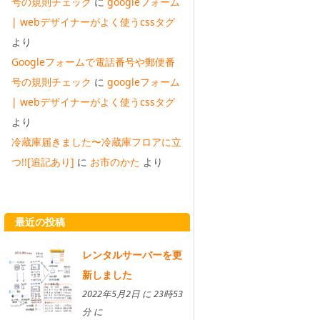
号の規則チェック
に
googleフォーム
| webデザイナーがよく使うcssタグ
より
Googleフォームで電話番号や郵便番
号の規則チェック
に
googleフォーム
| webデザイナーがよく使うcssタグ
より
冷蔵庫届きました〜冷蔵庫フロアに立
つ!![追記あり]
に
お市のかた
より
最近の投稿
レンタルサーバーを更
新しました
2022年5月2日 に 23時53
分 に