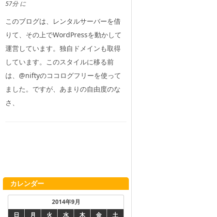
57分 に
このブログは、レンタルサーバーを借
りて、その上でWordPressを動かして
運営しています。独自ドメインも取得
しています。このスタイルに移る前
は、@niftyのココログフリーを使って
ました。ですが、あまりの自由度のな
さ、
カレンダー
2014年9月
日
月
火
水
木
金
土