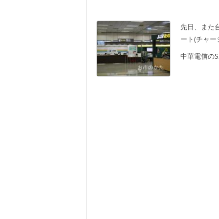
先日、また
ート(チャ
中華電信のSI