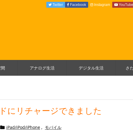
Twitter
Facebook
Instagram
YouTub
空間
アナログ生活
デジタル生活
さ
ードにリチャージできました
iPad/iPod/iPhone
,
モバイル
