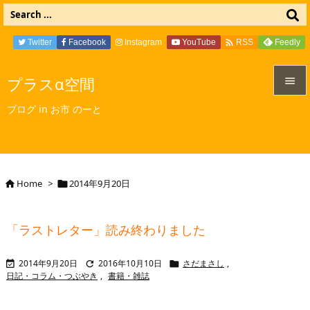

Twitter
Facebook
Instagram
YouTube
Feedly
RSS
プラスα空間


ブログ in お市 のーと
メニュ

サイド

Home
>
2014年9月20日


前へ

「ラストレター」読み終わりました
次へ

2014年9月20日
2016年10月10日
さだまさし
,



検索
日記・コラム・つぶやき
,
書籍・雑誌