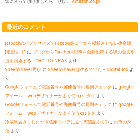
気に入って頂けましたら、ぜひ。
Amazon.co.jp
最近のコメント
JetpackのパブリサイズでFacebookに全文を掲載させない改良版
[追記あり]
に
ブログからFacebook記事を自動投稿する際の全文引
用を回避する - CHOTTO NEWS
より
SheepShaver再び
に
SheepShaverは生きていた – DigitalBoo
よ
り
Googleフォームで電話番号や郵便番号の規則チェック
に
google
フォーム | webデザイナーがよく使うcssタグ
より
Googleフォームで電話番号や郵便番号の規則チェック
に
google
フォーム | webデザイナーがよく使うcssタグ
より
冷蔵庫届きました〜冷蔵庫フロアに立つ!![追記あり]
に
お市のか
た
より