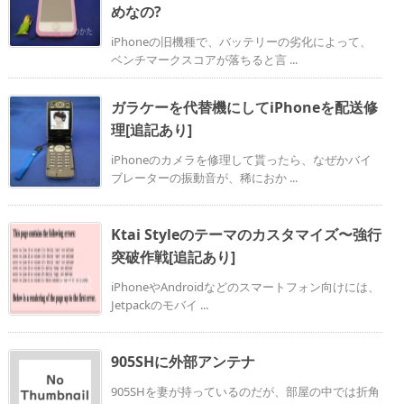
めなの?
iPhoneの旧機種で、バッテリーの劣化によって、
ベンチマークスコアが落ちると言 ...
ガラケーを代替機にしてiPhoneを配送修
理[追記あり]
iPhoneのカメラを修理して貰ったら、なぜかバイ
ブレーターの振動音が、稀におか ...
Ktai Styleのテーマのカスタマイズ〜強行
突破作戦[追記あり]
iPhoneやAndroidなどのスマートフォン向けには、
Jetpackのモバイ ...
905SHに外部アンテナ
905SHを妻が持っているのだが、部屋の中では折角