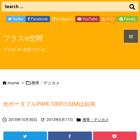

Twitter
Facebook
Instagram
YouTube
Feedly
RSS
プラスα空間


ブログ in お市 のーと
メニュ

サイド

Home
>
携帯・デジカメ


前へ

光ポータブルPWR-100FのSIMは結局
次へ

2010年10月30日
2013年6月17日
携帯・デジカメ



検索