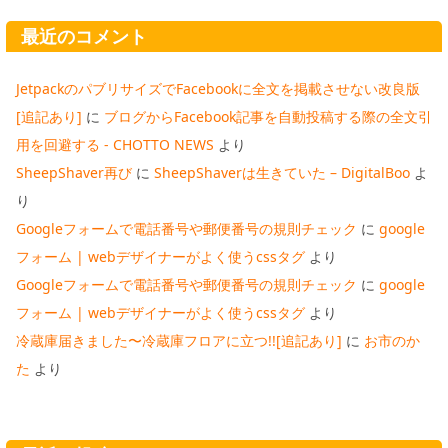
最近のコメント
JetpackのパブリサイズでFacebookに全文を掲載させない改良版
[追記あり]
に
ブログからFacebook記事を自動投稿する際の全文引
用を回避する - CHOTTO NEWS
より
SheepShaver再び
に
SheepShaverは生きていた – DigitalBoo
よ
り
Googleフォームで電話番号や郵便番号の規則チェック
に
google
フォーム | webデザイナーがよく使うcssタグ
より
Googleフォームで電話番号や郵便番号の規則チェック
に
google
フォーム | webデザイナーがよく使うcssタグ
より
冷蔵庫届きました〜冷蔵庫フロアに立つ!![追記あり]
に
お市のか
た
より