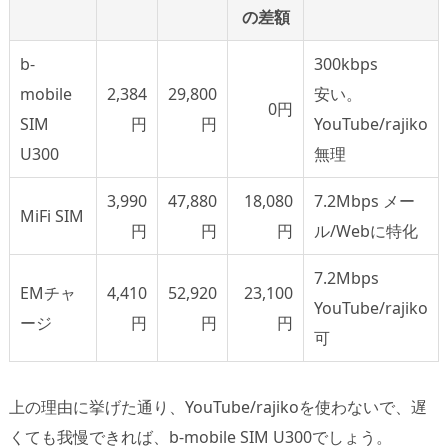
の差額
b-
300kbps
mobile
2,384
29,800
安い。
0円
SIM
円
円
YouTube/rajiko
U300
無理
3,990
47,880
18,080
7.2Mbps メー
MiFi SIM
円
円
円
ル/Webに特化
7.2Mbps
EMチャ
4,410
52,920
23,100
YouTube/rajiko
ージ
円
円
円
可
上の理由に挙げた通り、YouTube/rajikoを使わないで、遅
くても我慢できれば、b-mobile SIM U300でしょう。