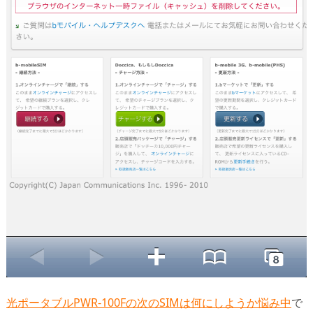
光ポータブルPWR-100Fの次のSIMは何にしようか悩み中
で