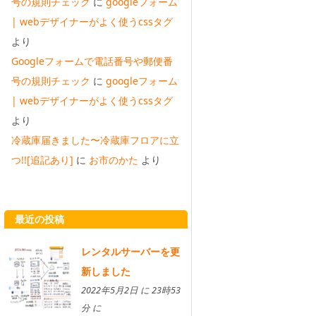
号の規則チェック
に
googleフォーム
| webデザイナーがよく使うcssタグ
より
Googleフォームで電話番号や郵便番
号の規則チェック
に
googleフォーム
| webデザイナーがよく使うcssタグ
より
冷蔵庫届きました〜冷蔵庫フロアに立
つ!![追記あり]
に
お市のかた
より
最近の投稿
レンタルサーバーを更
新しました
2022年5月2日 に 23時53
分 に