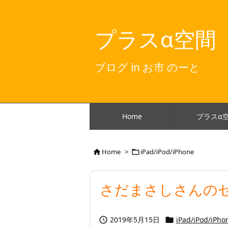
プラスα空間
ブログ in お市 のーと
Home
プラスα
Home
>
iPad/iPod/iPhone


さだまさしさんの
2019年5月15日
iPad/iPod/iPho

