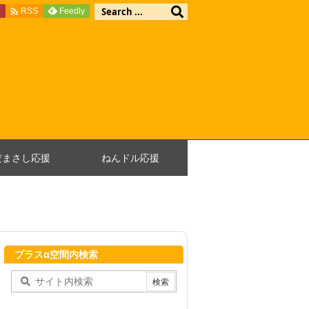

e
Feedly
RSS
だまさし応援
ねんドル応援
プラスα空間内検索