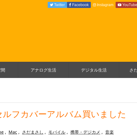
Twitter
Facebook
Instagram
YouTub
空間
アナログ生活
デジタル生活
さ
セルフカバーアルバム買いました
ne
,
Mac
,
さだまさし
,
モバイル
,
携帯・デジカメ
,
音楽