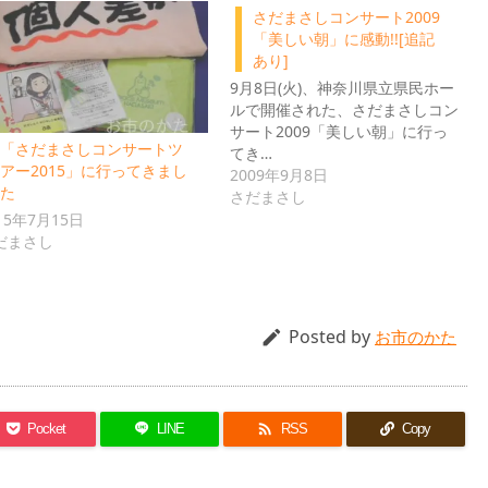
さだまさしコンサート2009
「美しい朝」に感動!![追記
あり]
9月8日(火)、神奈川県立県民ホー
ルで開催された、さだまさしコン
サート2009「美しい朝」に行っ
「さだまさしコンサートツ
てき…
アー2015」に行ってきまし
2009年9月8日
た
さだまさし
15年7月15日
だまさし
Posted by

お市のかた

Pocket
LINE
RSS
Copy