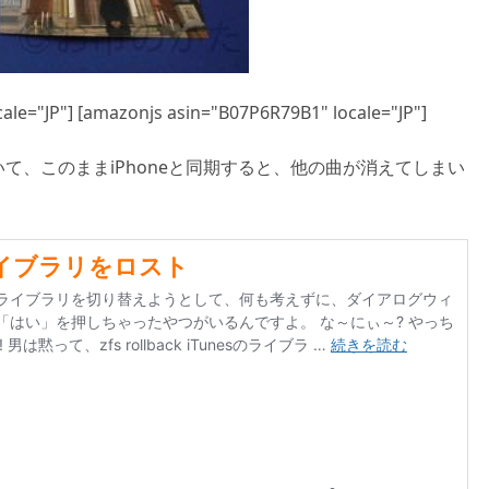
ale="JP"] [amazonjs asin="B07P6R79B1" locale="JP"]
ていて、このままiPhoneと同期すると、他の曲が消えてしまい