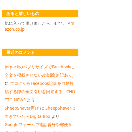
あると嬉しいもの
気に入って頂けましたら、ぜひ。
Am
azon.co.jp
最近のコメント
JetpackのパブリサイズでFacebookに
全文を掲載させない改良版[追記あり]
に
ブログからFacebook記事を自動投
稿する際の全文引用を回避する - CHO
TTO NEWS
より
SheepShaver再び
に
SheepShaverは
生きていた – DigitalBoo
より
Googleフォームで電話番号や郵便番