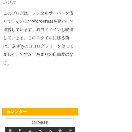
57分 に
このブログは、レンタルサーバーを借
りて、その上でWordPressを動かして
運営しています。独自ドメインも取得
しています。このスタイルに移る前
は、@niftyのココログフリーを使って
ました。ですが、あまりの自由度のな
さ、
カレンダー
2019年5月
日
月
火
水
木
金
土