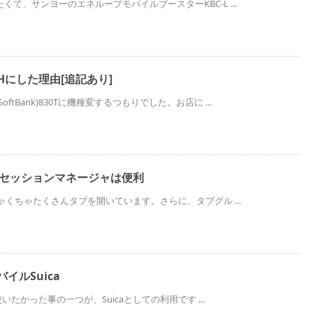
たくて、サンヨーのエネループモバイルブースターKBC-L ...
Hにした理由[追記あり]
ftBank)830Tに機種変するつもりでした。お店に ...
オンのセッションマネージャは便利
めちゃくちゃたくさんタブを開いています。さらに、タブグル ...
モバイルSuica
て使いたかった事の一つが、Suicaとしての利用です ...