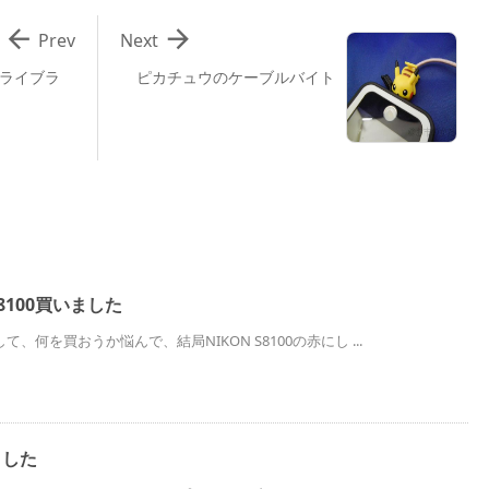


Prev
Next
クライブラ
ピカチュウのケーブルバイト
8100買いました
、何を買おうか悩んで、結局NIKON S8100の赤にし ...
ました