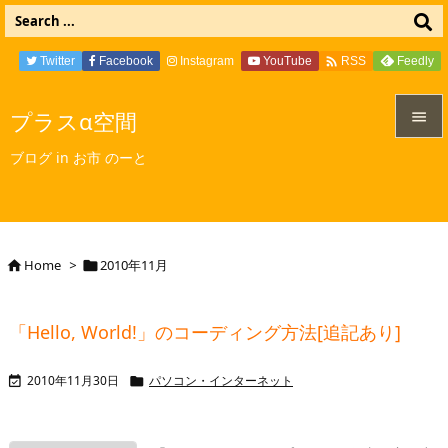

Twitter
Facebook
Instagram
YouTube
Feedly
RSS
プラスα空間


ブログ in お市 のーと
メニュ

サイド

Home
>
2010年11月


前へ

「Hello, World!」のコーディング方法[追記あり]
次へ

2010年11月30日
パソコン・インターネット


検索