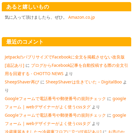
あると嬉しいもの
気に入って頂けましたら、ぜひ。
Amazon.co.jp
最近のコメント
JetpackのパブリサイズでFacebookに全文を掲載させない改良版
[追記あり]
に
ブログからFacebook記事を自動投稿する際の全文引
用を回避する - CHOTTO NEWS
より
SheepShaver再び
に
SheepShaverは生きていた – DigitalBoo
よ
り
Googleフォームで電話番号や郵便番号の規則チェック
に
google
フォーム | webデザイナーがよく使うcssタグ
より
Googleフォームで電話番号や郵便番号の規則チェック
に
google
フォーム | webデザイナーがよく使うcssタグ
より
冷蔵庫届きました〜冷蔵庫フロアに立つ!![追記あり]
に
お市のか