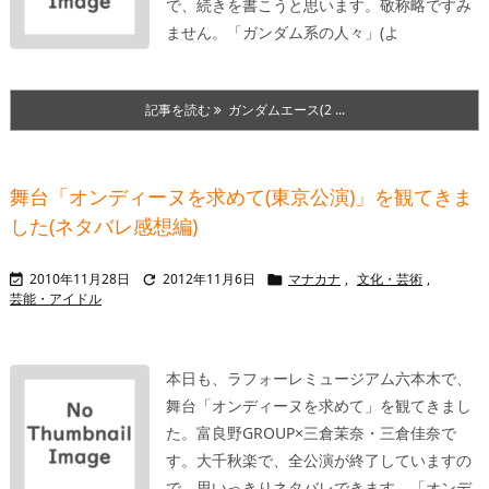
で、続きを書こうと思います。
敬称略ですみ
ません。
「ガンダム系の人々」(よ
記事を読む
ガンダムエース(2 ...
舞台「オンディーヌを求めて(東京公演)」を観てきま
した(ネタバレ感想編)
2010年11月28日
2012年11月6日
マナカナ
,
文化・芸術
,



芸能・アイドル
本日も、ラフォーレミュージアム六本木で、
舞台「オンディーヌを求めて」を観てきまし
た。富良野GROUP×三倉茉奈・三倉佳奈で
す。大千秋楽で、全公演が終了していますの
で、思いっきりネタバレできます。
「オンデ