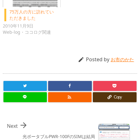
75万人の方に訪れてい
ただきました
2010年11月9日
Web-log・ココログ関連
Posted by

お市のかた

Copy

Next
光ポータブルPWR-100FのSIMは結局