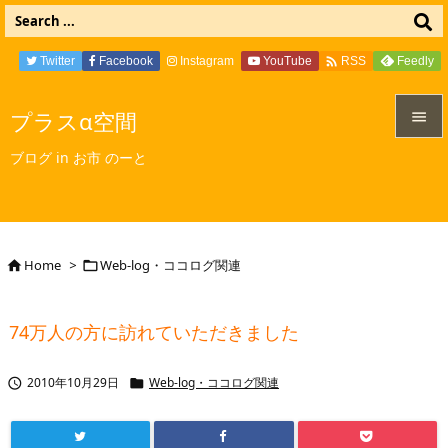

Twitter
Facebook
Instagram
YouTube
Feedly
RSS
プラスα空間


ブログ in お市 のーと
メニュ

サイド

Home
>
Web-log・ココログ関連


前へ

74万人の方に訪れていただきました
次へ

2010年10月29日
Web-log・ココログ関連


検索