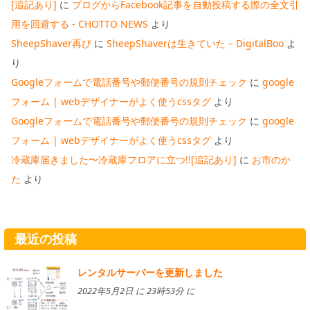
[追記あり]
に
ブログからFacebook記事を自動投稿する際の全文引
用を回避する - CHOTTO NEWS
より
SheepShaver再び
に
SheepShaverは生きていた – DigitalBoo
よ
り
Googleフォームで電話番号や郵便番号の規則チェック
に
google
フォーム | webデザイナーがよく使うcssタグ
より
Googleフォームで電話番号や郵便番号の規則チェック
に
google
フォーム | webデザイナーがよく使うcssタグ
より
冷蔵庫届きました〜冷蔵庫フロアに立つ!![追記あり]
に
お市のか
た
より
最近の投稿
レンタルサーバーを更新しました
2022年5月2日 に 23時53分 に